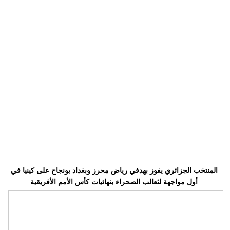
وسفر
ديكور
أخبار
إعلام
تعليم
مرأة
علوم
وتكنولوجيا
المنتخب الجزائري يفوز بهدفي رياض محرز وبغداد بونجاح على كينيا في
بيئة
أول مواجهة لثعالب الصحراء بنهائيات كأس الأمم الأفريقية
مدوَّنات
أبراج