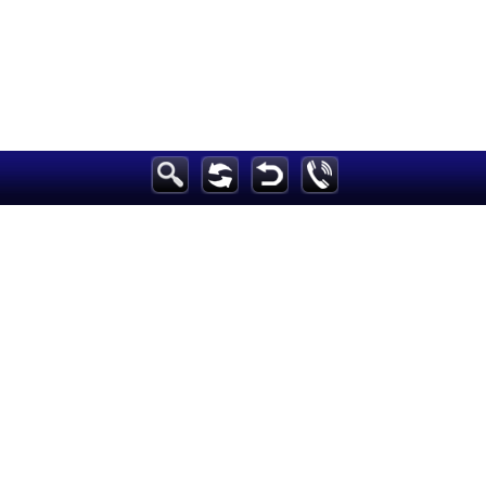
الرئيسية
أخبارعاجلة
رياضة
ثقافة
إقتصاد
فن
وموسيقى
أزياء
صحة وتغذية
سياحة وسفر
ديكور
أخبار
إعلام
تعليم
مرأة
علوم وتكنولوجيا
بيئة
مدونات
أبراج
فيديو
سيارات
Maintained and developed by Arabs Today Group SAL