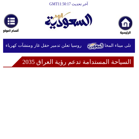
آخر تحديث GMT11:50:17
الرئيسية
أخبارعاجلة
رياضة
روسيا تعلن تدمير حقل غاز ومنشآت كهرباء في م
ثقافة
السياحة المستدامة تدعم رؤية العراق 2035
إقتصاد
فن
وموسيقى
أزياء
صحة
وتغذية
سياحة