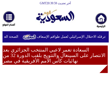
آخر تحديث GMT20:39:59
الرئيسية
أخبارعاجلة
رياضة
الصحة العالمية
ثقافة
إقتصاد
السعادة تغمر لاعبي المنتخب الجزائري بعد
الانتصار على السينغال والتتويج بلقب الدورة 32 من
فن
نهائيات كأس الأمم الأفريقية في مصر
وموسيقى
أزياء
صحة
وتغذية
سياحة