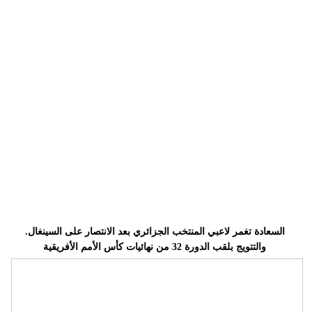
وسفر
ديكور
أخبار
إعلام
تعليم
مرأة
علوم
وتكنولوجيا
.السعادة تغمر لاعبي المنتخب الجزائري بعد الانتصار على السينغال
بيئة
والتتويج بلقب الدورة 32 من نهائيات كأس الأمم الأفريقية
مدوَّنات
أبراج