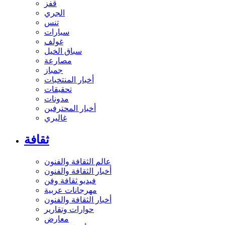
قفز
الجري
تنس
سيارات
غولف
سباق الخيل
مصارعة
جمباز
أخبار المنتخبات
تحقيقات
مدونات
أخبار المحترفين
غاليري
ثقافة
عالم الثقافة والفنون
أخبار الثقافة والفنون
فيديو ثقافة وفن
مهرجانات عربية
أخبار الثقافة والفنون
حوارات وتقارير
معارض