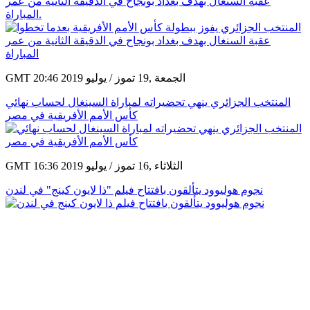
عقبة السنغال بهدف بغداد بونجاح في الدقيقة الثانية من عمر
المباراة.
GMT 20:46 2019 الجمعة ,19 تموز / يوليو
المنتخب الجزائري ينهي تحضيراته لمباراة السينغال لحساب نهائي
كأس الأمم الأفريقية في مصر
GMT 16:36 2019 الثلاثاء ,16 تموز / يوليو
نجوم هوليوود يتألقون بافتتاح فيلم "ذا لايون كينج" في لندن