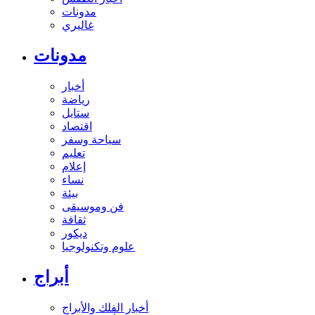
مدونات
غاليري
مدونات
أخبار
رياضة
ستايل
اقتصاد
سياحة وسفر
تعليم
إعلام
نساء
بيئة
فن وموسيقى
ثقافة
ديكور
علوم وتكنولوجيا
أبراج
أخبار الفلك والأبراج