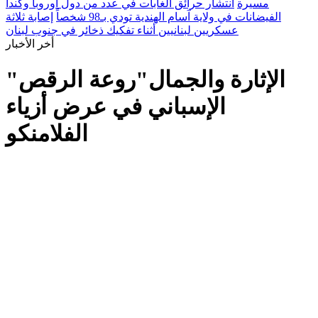
مسيرة
انتشار حرائق الغابات في عدد من دول أوروبا وكندا
الفيضانات في ولاية آسام الهندية تودي بـ98 شخصاً
إصابة ثلاثة
عسكريين لبنانيين أثناء تفكيك ذخائر في جنوب لبنان
أخر الأخبار
"الإثارة والجمال"روعة الرقص
الإسباني في عرض أزياء
الفلامنكو