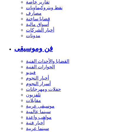
تقارير خاصة
نفط وبتروكيماويات
مصارف
قضايا ساخنة
أسواق مالية
أخبار الشركات
مدونات
فن وموسيقى
القضايا والأحداث الفنية
الحوارات الفنية
فيديو
أخبار النجوم
أسرار النجوم
حفلات ومهرجانات
تلفزيون
مقابلات
موسيقى عربية
سينما عالمية
مواهب واعدة
أخبار فنية
سينما عربية