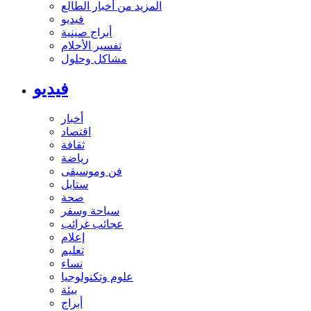
المزيد من أخبار الطالع
فيديو
أبراج صينية
تفسير الأحلام
مشاكل وحلول
فيديو
أخبار
اقتصاد
ثقافة
رياضة
فن وموسيقى
ستايل
صحة
سياحة وسفر
عجائب غرائب
إعلام
تعليم
نساء
علوم وتكنولوجيا
بيئة
أبراج