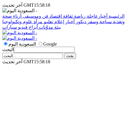
آخر تحديث GMT15:58:18
الرئيسية
أخبارعاجلة
رياضة
ثقافة
إقتصاد
فن وموسيقى
أزياء
صحة
وتغذية
سياحة وسفر
ديكور
أخبار
إعلام
تعليم
مرأة
علوم وتكنولوجيا
بيئة
مدوَّنات
أبراج
فيديو
سيارات
Google
السعودية اليوم
البحث
آخر تحديث GMT15:58:18