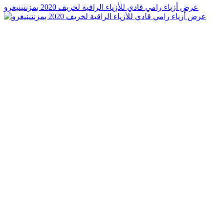
عرض أزياء رامي قادي للأزياء الراقية لخريف 2020 بمزنتينيغرو