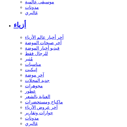
موسيقى عالمية
مدونات
غاليري
أزياء
آخر أخبار عالم الأزياء
آخر صيحات الموضة
فيديو أخبار الموضة
للرجال فقط
مُثير
مناسبات
إتيكيت
آخر موضة
جديد المحلات
مجوهرات
عطور
العناية بالشعر
ماكياج ومستحضرات
أخر عروض الأزياء
حوارات وتقارير
مدونات
غاليري