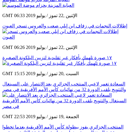
GMT 06:33 2019 الإثنين ,22 تموز / يوليو
إطلالات النجمات في زفاف ابن إيلي صعب والعروس تسحر العيون
GMT 06:26 2019 الإثنين ,22 تموز / يوليو
١٧ صورة تلهمك بأفكار غير تقليدية لتزيين البلكونة الصغيرة
GMT 15:15 2019 السبت ,20 تموز / يوليو
السعادة تغمر لاعبي المنتخب الجزائري بعد الانتصار على السينغال
والتتويج بلقب الدورة 32 من نهائيات كأس الأمم الأفريقية في مصر
GMT 22:53 2019 الجمعة ,19 تموز / يوليو
المنتخب الجزائري يفوز ببطولة كأس الأمم الأفريقية بعدما تخطوا