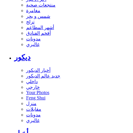
منتجعات صحية
مغامرة
شمس و بحر
تزلج
أشهر المطاعم
أفخم الفنادق
مدونات
غاليري
ديكور
أخبار الديكور
جديد عالم الديكور
داخلي
خارجي
Your Photos
Feng Shui
منزل
مقابلات
مدونات
غاليري