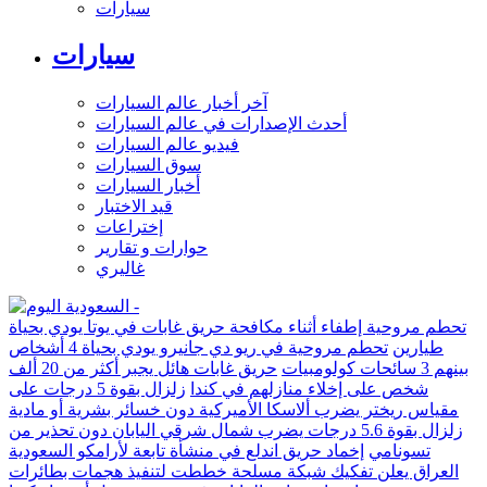
سيارات
سيارات
آخر أخبار عالم السيارات
أحدث الإصدارات في عالم السيارات
فيديو عالم السيارات
سوق السيارات
أخبار السيارات
قيد الاختبار
إختراعات
حوارات و تقارير
غاليري
تحطم مروحية إطفاء أثناء مكافحة حريق غابات في يوتا يودي بحياة
طيارين
تحطم مروحية في ريو دي جانيرو يودي بحياة 4 أشخاص
بينهم 3 سائحات كولومبيات
حريق غابات هائل يجبر أكثر من 20 ألف
شخص على إخلاء منازلهم في كندا
زلزال بقوة 5 درجات على
مقياس ريختر يضرب ألاسكا الأميركية دون خسائر بشرية أو مادية
زلزال بقوة 5.6 درجات يضرب شمال شرقي اليابان دون تحذير من
تسونامي
إخماد حريق اندلع في منشأة تابعة لأرامكو السعودية
العراق يعلن تفكيك شبكة مسلحة خططت لتنفيذ هجمات بطائرات