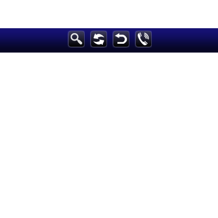
الرئيسية
أخبارعاجلة
رياضة
ثقافة
إقتصاد
فن
وموسيقى
أزياء
صحة وتغذية
سياحة وسفر
ديكور
أخبار
إعلام
تعليم
مرأة
علوم وتكنولوجيا
بيئة
مدونات
أبراج
فيديو
سيارات
Maintained and developed by Arabs Today Group SAL
جميع الحقوق محفوظة لمجموعة العرب اليوم الاعلامية 2025 ©