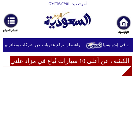
آخر تحديث GMT06:02:01
الرئيسية
أخبارعاجلة
رياضة
رات في إندونيسيا
واشنطن ترفع عقوبات عن شركات وطائرتين على 
ثقافة
الكشف عن أغلى 10 سيارات تُباع في مزاد علني
إقتصاد
فن
وموسيقى
أزياء
صحة
وتغذية
سياحة