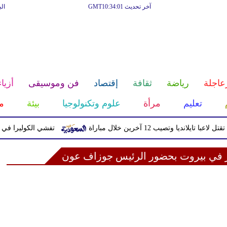
آخر تحديث GMT10:34:01
ال
عاجلة
رياضة
ثقافة
إقتصاد
فن وموسيقى
أزياء
تعليم
مرأة
علوم وتكنولوجيا
بيئة
م
ب 12 آخرين خلال مباراة
تفشي الكوليرا في تشاد يتسبب في وف
شر في بيروت بحضور الرئيس جوزاف عون