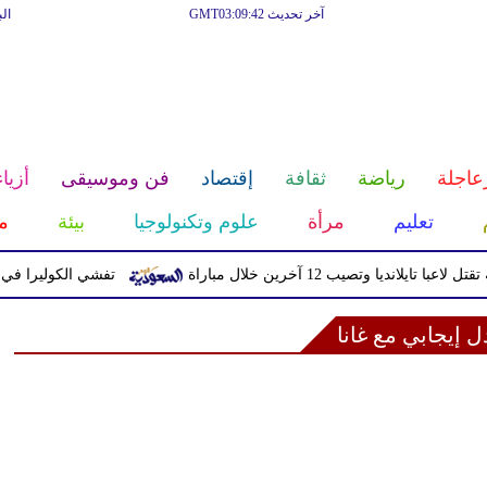
آخر تحديث GMT03:09:42
ال
عاجلة
رياضة
ثقافة
إقتصاد
فن وموسيقى
أزياء
تعليم
مرأة
علوم وتكنولوجيا
بيئة
م
تايلانديا وتصيب 12 آخرين خلال مباراة
تفشي الكوليرا في تشاد يت
ل إيجابي مع غانا