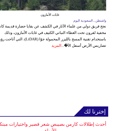
غابات الأمازون
واشنطن ـ السعودية اليوم
نجح فريق دولي من علماء الآثار في الكشف عن بقايا حضارة قديمة كا
مخفية لقرون تحت الغطاء النباتي الكثيف في غابات الأمازون، وذلك
باستخدام تقنية المسح بالليزر المحمولة جوًا (LiDAR)، التي أتاحت
تضاريس الأرض أسفل الأ�...
المزيد
إخترنا لك
أحدث إطلالات كارمن بصيبص شعر قصير واختيارات مبتك
للأزياء