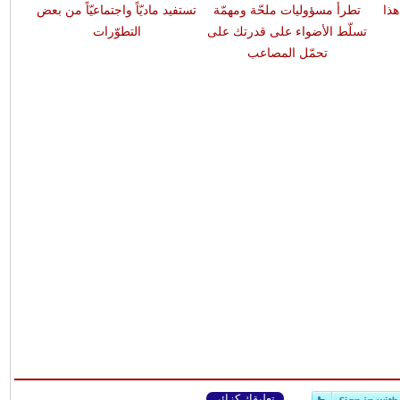
هذا
تطرأ مسؤوليات ملحّة ومهمّة
تستفيد ماديّاً واجتماعيّاً من بعض
تسلّط الأضواء على قدرتك على
التطوّرات
تحمّل المصاعب
تعليقك كزائر