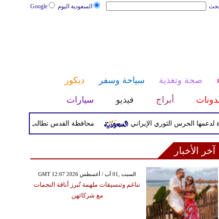
بحث
السعودية اليوم
Google
صحة وتغذية
سياحة وسفر
ديكور
دونات
أبراج
فيديو
سيارات
لحرس الثوري الإيراني
محافظة القدس تطالب بتحرك دولي عاجل لح
آخر الأخبار
GMT 12:07 2026 السبت ,01 آب / أغسطس
تناغم وتنسيقات ملهمة تُبرز أناقة النجمات
مع شركائهن