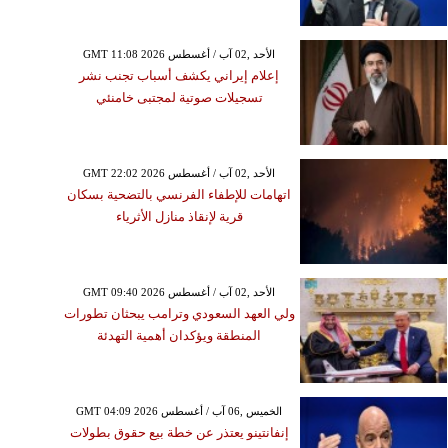
GMT 11:08 2026 الأحد ,02 آب / أغسطس
إعلام إيراني يكشف أسباب تجنب نشر
تسجيلات صوتية لمجتبى خامنئي
GMT 22:02 2026 الأحد ,02 آب / أغسطس
اتهامات للإطفاء الفرنسي بالتضحية بسكان
قرية لإنقاذ منازل الأثرياء
GMT 09:40 2026 الأحد ,02 آب / أغسطس
ولي العهد السعودي وترامب يبحثان تطورات
المنطقة ويؤكدان أهمية التهدئة
GMT 04:09 2026 الخميس ,06 آب / أغسطس
إنفانتينو يعتذر عن خطة بيع حقوق بطولات