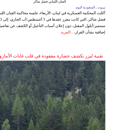
الفنان اللبناني فضل شاكر
بيروت ـ السعودية اليوم
أجّلت المحكمة العسكرية في لبنان، الأربعاء، جلسة محاكمة الفنان اللبن
فضل شاكر، التي كانت مقرر عقدها ف
سبتمبر/أيلول المقبل، دون إعلان أسباب التأجيل أو الكشف عن تفاصي
إضافية بشأن القرار، ...
المزيد
تقنية ليزر تكشف حضارة مفقودة في قلب غابات الأمازو