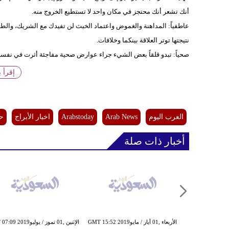
أنك تشعر أنك محتجز في مكان واحد لا تستطيع الخروج منه.
عاطفياً: المداهنة والغموض واعتماد الخبث لن تفيدك مع الشريك، والطباع
نتيجتها توتر العلاقة بينكما وخلافات.
صحياً: تبدو قلقاً بعض الشيء جراء عوارض صحية مفاجئة أثرت في نفسي
إقرأ 
العرب اليوم
Arab News
Arabstoday
اخبار الأبراج
حظ
أخبار ذات صلة
الثلاثاء ,02 إبريل / نيسانGMT 14:21
الأربعاء ,01 أيار / مايوGMT 15:52 2019
الإثنين ,01 تموز / يوليوGMT 07:09 2019