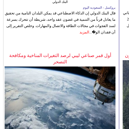
البنك الدولي
بروكسل - السعوديه اليوم
اني
قال البنك الدولي إن الذكاء الاصطناعي قد يمكن البلدان النامية من تحقيق
ي 5 أغسطس/آب الجاري، إلى 23
ما يعادل قرناً من التنمية في غضون عقد واحد، شريطة أن تتحرك بسرعة
ل
لسد الفجوات في مجالات الطاقة والاتصال والمهارات. وخلص التقرير إلى
أن فقدان الو�...
المزيد
ن
أول قمر صناعي ليبي لرصد التغيرات المناخية ومكافحة
التصحر