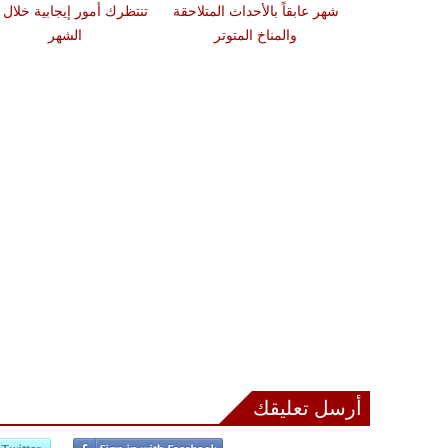
20
شهر عابقاً بالأحداث المتلاحقة
تنتظرك أمور إيجابية خلال 
ي مغامرة مهنية
والمناخ المتوتر
الشهر
الي في غير
حتك
أرسل تعليقك