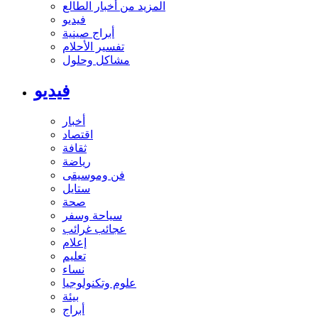
المزيد من أخبار الطالع
فيديو
أبراج صينية
تفسير الأحلام
مشاكل وحلول
فيديو
أخبار
اقتصاد
ثقافة
رياضة
فن وموسيقى
ستايل
صحة
سياحة وسفر
عجائب غرائب
إعلام
تعليم
نساء
علوم وتكنولوجيا
بيئة
أبراج