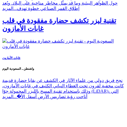
حول الظواهر البيئية وما قد يمثّل مخاطر مناخية على البلاد. ويُعد
إطلاق القمر الصناعي خطوة تهدف...
المزيد
تقنية ليزر تكشف حضارة مفقودة في قلب
غابات الأمازون
غابات الأمازون
واشنطن ـ السعودية اليوم
نجح فريق دولي من علماء الآثار في الكشف عن بقايا حضارة قديمة
كانت مخفية لقرون تحت الغطاء النباتي الكثيف في غابات الأمازون،
وذلك باستخدام تقنية المسح بالليزر المحمولة جوًا (LiDAR)، التي
أتاحت رؤية تضاريس الأرض أسفل الأ�...
المزيد