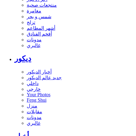
منتجعات صحية
مغامرة
شمس و بحر
تزلج
أشهر المطاعم
أفخم الفنادق
مدونات
غاليري
ديكور
أخبار الديكور
جديد عالم الديكور
داخلي
خارجي
Your Photos
Feng Shui
منزل
مقابلات
مدونات
غاليري