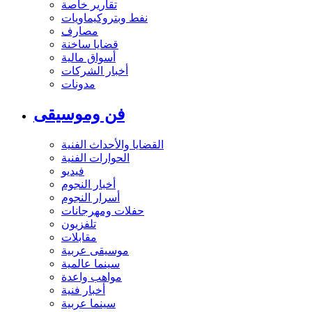
تقارير خاصة
نفط وبتروكيماويات
مصارف
قضايا ساخنة
أسواق مالية
أخبار الشركات
مدونات
فن وموسيقى
القضايا والأحداث الفنية
الحوارات الفنية
فيديو
أخبار النجوم
أسرار النجوم
حفلات ومهرجانات
تلفزيون
مقابلات
موسيقى عربية
سينما عالمية
مواهب واعدة
أخبار فنية
سينما عربية