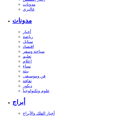
مدونات
غاليري
مدونات
أخبار
رياضة
ستايل
اقتصاد
سياحة وسفر
تعليم
إعلام
نساء
بيئة
فن وموسيقى
ثقافة
ديكور
علوم وتكنولوجيا
أبراج
أخبار الفلك والأبراج