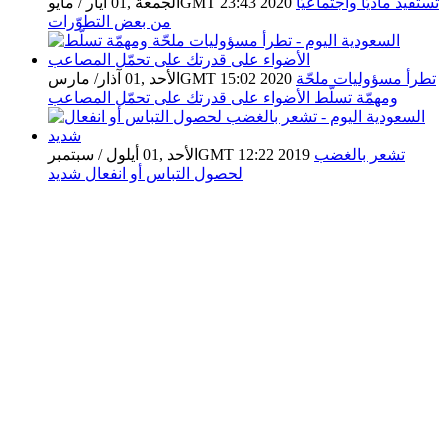
تستفيد ماديّاً واجتماعيّاً
الجمعة ,01 أيار / مايوGMT 23:43 2020
من بعض التطوّرات
تطرأ مسؤوليات ملحّة
الأحد ,01 آذار/ مارسGMT 15:02 2020
ومهمّة تسلّط الأضواء على قدرتك على تحمّل المصاعب
تشعر بالغضب
الأحد ,01 أيلول / سبتمبرGMT 12:22 2019
لحصول التباس أو انفعال شديد