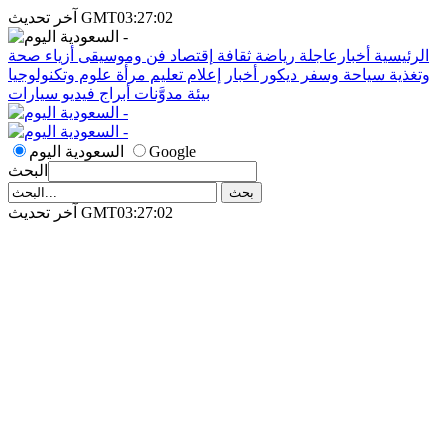
آخر تحديث GMT03:27:02
الرئيسية
أخبارعاجلة
رياضة
ثقافة
إقتصاد
فن وموسيقى
أزياء
صحة
وتغذية
سياحة وسفر
ديكور
أخبار
إعلام
تعليم
مرأة
علوم وتكنولوجيا
بيئة
مدوَّنات
أبراج
فيديو
سيارات
Google
السعودية اليوم
البحث
آخر تحديث GMT03:27:02