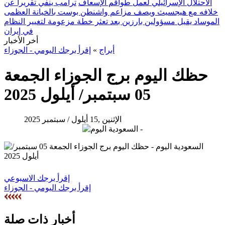
الاحتلال الإسرائيلي لعمل طواقم الإسعاف
ترامب ينفي تقريراً عن
خلافه مع هيجسيث ويصف مزاعم واشنطن بوست بالخيانة العظمى
الموساد يقيل مسؤولين بارزين بعد تعثر خطة مزعومة لتغيير النظام
في إيران
أخر الأخبار
أبراج
»
إقرأ برجك اليومي - الجوزاء
حظك اليوم برج الجوزاء الجمعة
05 سبتمبر/ أيلول 2025
الإثنين ,15 أيلول / سبتمبر 2025
إقرأ برجك الاسبوعي
إقرأ برجك اليومي - الجوزاء
أخبار ذات صلة