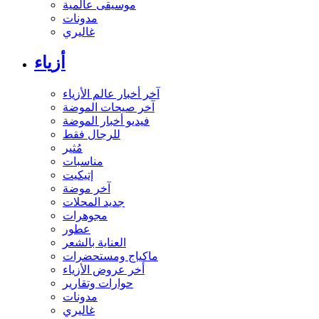
موسيقى عالمية
مدونات
غاليري
أزياء
آخر أخبار عالم الأزياء
آخر صيحات الموضة
فيديو أخبار الموضة
للرجال فقط
مُثير
مناسبات
إتيكيت
آخر موضة
جديد المحلات
مجوهرات
عطور
العناية بالشعر
ماكياج ومستحضرات
أخر عروض الأزياء
حوارات وتقارير
مدونات
غاليري