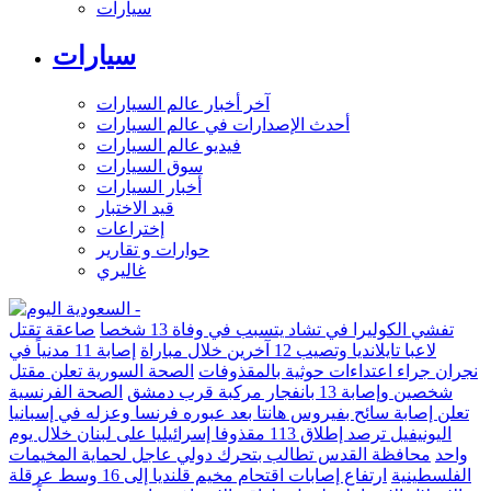
سيارات
سيارات
آخر أخبار عالم السيارات
أحدث الإصدارات في عالم السيارات
فيديو عالم السيارات
سوق السيارات
أخبار السيارات
قيد الاختبار
إختراعات
حوارات و تقارير
غاليري
تفشي الكوليرا في تشاد يتسبب في وفاة 13 شخصا
صاعقة تقتل
لاعبا تايلانديا وتصيب 12 آخرين خلال مباراة
إصابة 11 مدنياً في
نجران جراء اعتداءات حوثية بالمقذوفات
الصحة السورية تعلن مقتل
شخصين وإصابة 13 بانفجار مركبة قرب دمشق
الصحة الفرنسية
تعلن إصابة سائح بفيروس هانتا بعد عبوره فرنسا وعزله في إسبانيا
اليونيفيل ترصد إطلاق 113 مقذوفا إسرائيليا على لبنان خلال يوم
واحد
محافظة القدس تطالب بتحرك دولي عاجل لحماية المخيمات
الفلسطينية
ارتفاع إصابات اقتحام مخيم قلنديا إلى 16 وسط عرقلة