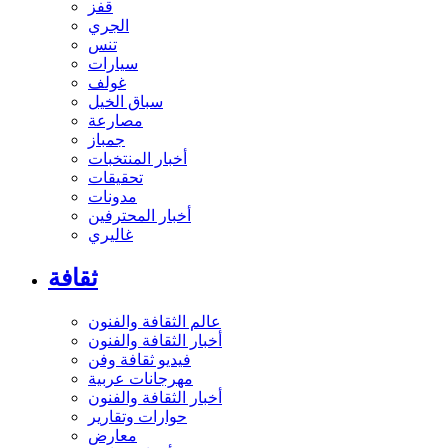
قفز
الجري
تنس
سيارات
غولف
سباق الخيل
مصارعة
جمباز
أخبار المنتخبات
تحقيقات
مدونات
أخبار المحترفين
غاليري
ثقافة
عالم الثقافة والفنون
أخبار الثقافة والفنون
فيديو ثقافة وفن
مهرجانات عربية
أخبار الثقافة والفنون
حوارات وتقارير
معارض