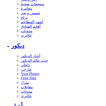
منتجعات صحية
مغامرة
شمس و بحر
تزلج
أشهر المطاعم
أفخم الفنادق
مدونات
غاليري
ديكور
أخبار الديكور
جديد عالم الديكور
داخلي
خارجي
Your Photos
Feng Shui
منزل
مقابلات
مدونات
غاليري