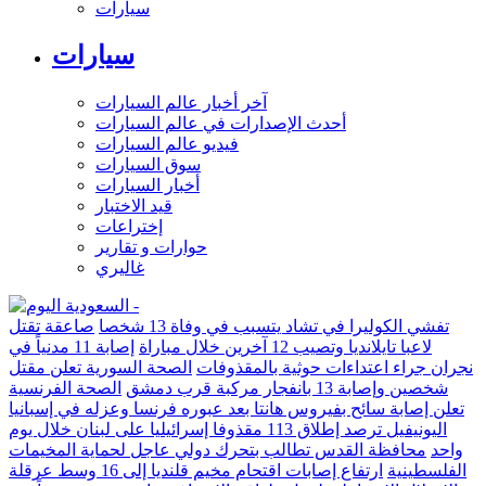
سيارات
سيارات
آخر أخبار عالم السيارات
أحدث الإصدارات في عالم السيارات
فيديو عالم السيارات
سوق السيارات
أخبار السيارات
قيد الاختبار
إختراعات
حوارات و تقارير
غاليري
تفشي الكوليرا في تشاد يتسبب في وفاة 13 شخصا
صاعقة تقتل
لاعبا تايلانديا وتصيب 12 آخرين خلال مباراة
إصابة 11 مدنياً في
نجران جراء اعتداءات حوثية بالمقذوفات
الصحة السورية تعلن مقتل
شخصين وإصابة 13 بانفجار مركبة قرب دمشق
الصحة الفرنسية
تعلن إصابة سائح بفيروس هانتا بعد عبوره فرنسا وعزله في إسبانيا
اليونيفيل ترصد إطلاق 113 مقذوفا إسرائيليا على لبنان خلال يوم
واحد
محافظة القدس تطالب بتحرك دولي عاجل لحماية المخيمات
الفلسطينية
ارتفاع إصابات اقتحام مخيم قلنديا إلى 16 وسط عرقلة