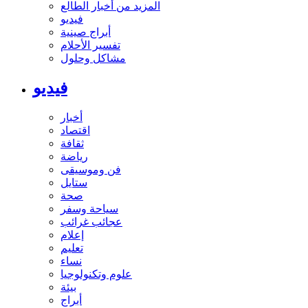
المزيد من أخبار الطالع
فيديو
أبراج صينية
تفسير الأحلام
مشاكل وحلول
فيديو
أخبار
اقتصاد
ثقافة
رياضة
فن وموسيقى
ستايل
صحة
سياحة وسفر
عجائب غرائب
إعلام
تعليم
نساء
علوم وتكنولوجيا
بيئة
أبراج