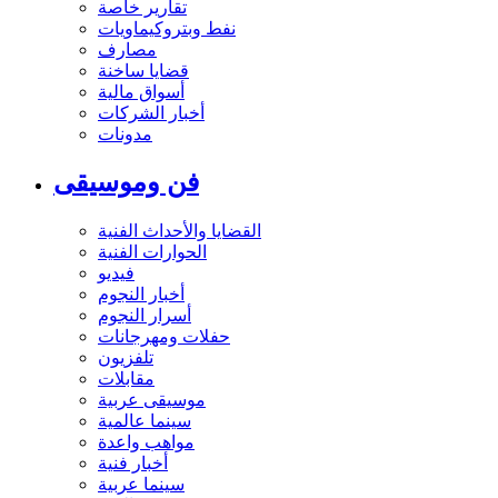
تقارير خاصة
نفط وبتروكيماويات
مصارف
قضايا ساخنة
أسواق مالية
أخبار الشركات
مدونات
فن وموسيقى
القضايا والأحداث الفنية
الحوارات الفنية
فيديو
أخبار النجوم
أسرار النجوم
حفلات ومهرجانات
تلفزيون
مقابلات
موسيقى عربية
سينما عالمية
مواهب واعدة
أخبار فنية
سينما عربية