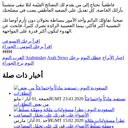
عاطفياً: تحتاج إلى من يقدم لك النصائح القيّمة لئلا تبقى متشبثاً
بآرائك الخاصة، كل تعديل على الصعيد العاطفي يصب في مصلحتك.
صحياً: تفاؤلك الدائم وأخذ الأمور ببساطة يحولان دون تأزم أوضاعك
النفسية أكثر فأكثر، بينما العصبية الزائدة تضرك كثيراً، فابحث عن
الهدوء لتكون أكثر قدرة على المواجهة.
إقرأ برجك الاسبوعي
إقرأ برجك اليومي - الجوزاء
اخبار الأبراج
حظك اليوم
برجك
Arab News
Arabstoday
العرب اليوم
اليوم
برج الجوزاء
أخبار ذات صلة
تستفيد ماديّاً واجتماعيّاً
الجمعة ,01 أيار / مايوGMT 23:43 2020
من بعض التطوّرات
تطرأ مسؤوليات ملحّة
الأحد ,01 آذار/ مارسGMT 15:02 2020
ومهمّة تسلّط الأضواء على قدرتك على تحمّل المصاعب