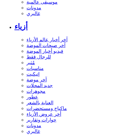
موسيقى عالمية
مدونات
غاليري
أزياء
آخر أخبار عالم الأزياء
آخر صيحات الموضة
فيديو أخبار الموضة
للرجال فقط
مُثير
مناسبات
إتيكيت
آخر موضة
جديد المحلات
مجوهرات
عطور
العناية بالشعر
ماكياج ومستحضرات
أخر عروض الأزياء
حوارات وتقارير
مدونات
غاليري