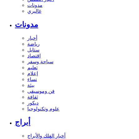
مدونات
غاليري
مدونات
أخبار
رياضة
ستايل
اقتصاد
سياحة وسفر
تعليم
إعلام
نساء
بيئة
فن وموسيقى
ثقافة
ديكور
علوم وتكنولوجيا
أبراج
أخبار الفلك والأبراج