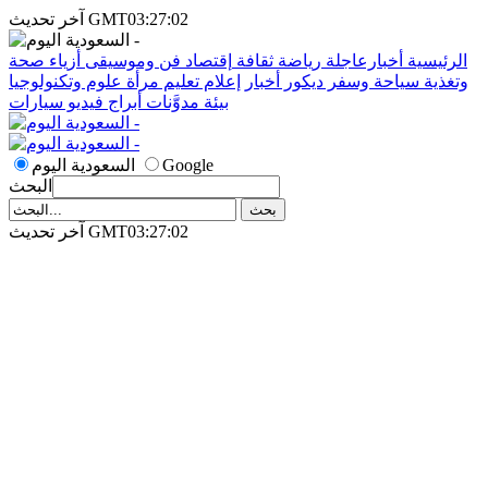
آخر تحديث GMT03:27:02
الرئيسية
أخبارعاجلة
رياضة
ثقافة
إقتصاد
فن وموسيقى
أزياء
صحة
وتغذية
سياحة وسفر
ديكور
أخبار
إعلام
تعليم
مرأة
علوم وتكنولوجيا
بيئة
مدوَّنات
أبراج
فيديو
سيارات
Google
السعودية اليوم
البحث
آخر تحديث GMT03:27:02