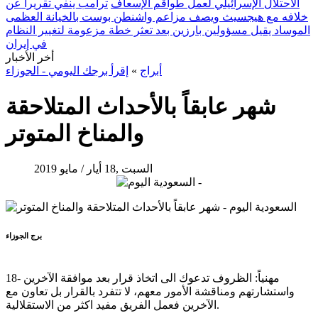
الاحتلال الإسرائيلي لعمل طواقم الإسعاف
ترامب ينفي تقريراً عن
خلافه مع هيجسيث ويصف مزاعم واشنطن بوست بالخيانة العظمى
الموساد يقيل مسؤولين بارزين بعد تعثر خطة مزعومة لتغيير النظام
في إيران
أخر الأخبار
أبراج
»
إقرأ برجك اليومي - الجوزاء
شهر عابقاً بالأحداث المتلاحقة
والمناخ المتوتر
السبت ,18 أيار / مايو 2019
برج الجوزاء
18- مهنياً: الظروف تدعوك الى اتخاذ قرار بعد موافقة الآخرين
واستشارتهم ومناقشة الأمور معهم، لا تتفرد بالقرار بل تعاون مع
الآخرين فعمل الفريق مفيد اكثر من الاستقلالية.