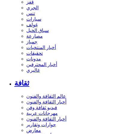
قفز
الجري
تنس
سيارات
غولف
سباق الخيل
مصارعة
جمباز
أخبار المنتخبات
تحقيقات
مدونات
أخبار المحترفين
غاليري
ثقافة
عالم الثقافة والفنون
أخبار الثقافة والفنون
فيديو ثقافة وفن
مهرجانات عربية
أخبار الثقافة والفنون
حوارات وتقارير
معارض