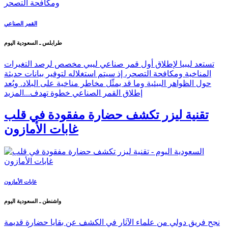
القمر الصناعي
طرابلس ـ السعودية اليوم
تستعد ليبيا لإطلاق أول قمر صناعي ليبي مخصص لرصد التغيرات
المناخية ومكافحة التصحر، إذ سيتم استغلاله لتوفير بيانات حديثة
حول الظواهر البيئية وما قد يمثّل مخاطر مناخية على البلاد. ويُعد
إطلاق القمر الصناعي خطوة تهدف...
المزيد
تقنية ليزر تكشف حضارة مفقودة في قلب
غابات الأمازون
غابات الأمازون
واشنطن ـ السعودية اليوم
نجح فريق دولي من علماء الآثار في الكشف عن بقايا حضارة قديمة