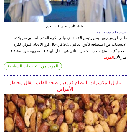
بطولة كأس العالم لكرة القدم
مدريد - السعودية اليوم
طلب لويس روبياليس رئيس الاتحاد الإسباني لكرة القدم السابق من بلاده
الانسحاب من استضافة كأس العالم 2030 في حال قرر الاتحاد الدولي لكرة
القدم "فيفا" منح ملعب الحسن الثاني في الدار البيضاء المغربية حق استضافة
مبار�...
المزيد
المزيد من التحقيقات السياحية
تناول المكسرات بانتظام قد يعزز صحة القلب ويقلل مخاطر
الأمراض