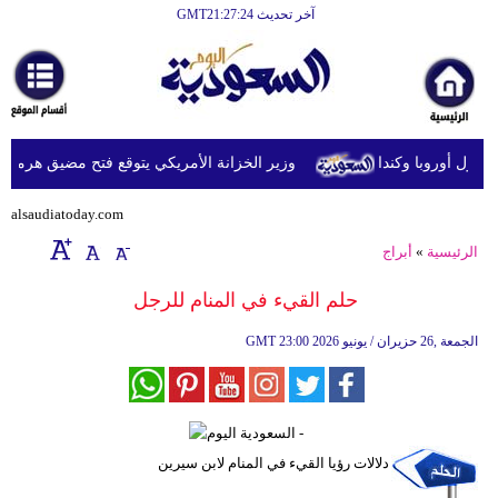
آخر تحديث GMT21:27:24
الرئيسية
أخبارعاجلة
رياضة
ل أوروبا وكندا
وزير الخزانة الأمريكي يتوقع فتح مضيق هرمز اليوم أو غد
ثقافة
alsaudiatoday.com
إقتصاد
الرئيسية
»
أبراج
فن
حلم القيء في المنام للرجل
وموسيقى
23:00 2026 الجمعة ,26 حزيران / يونيو
GMT
أزياء
صحة
وتغذية
دلالات رؤيا القيء في المنام لابن سيرين
سياحة