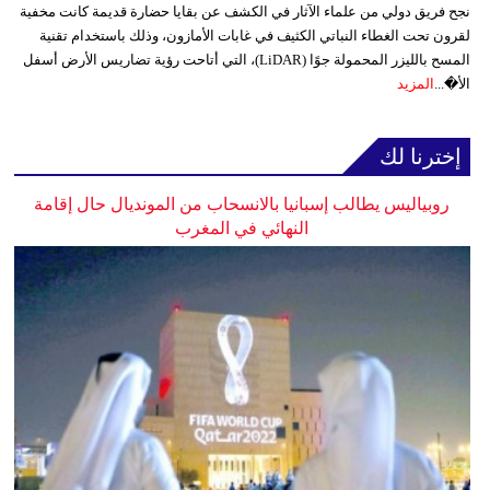
نجح فريق دولي من علماء الآثار في الكشف عن بقايا حضارة قديمة كانت مخفية
لقرون تحت الغطاء النباتي الكثيف في غابات الأمازون، وذلك باستخدام تقنية
المسح بالليزر المحمولة جوًا (LiDAR)، التي أتاحت رؤية تضاريس الأرض أسفل
الأ�...
المزيد
إخترنا لك
روبياليس يطالب إسبانيا بالانسحاب من المونديال حال إقامة
النهائي في المغرب