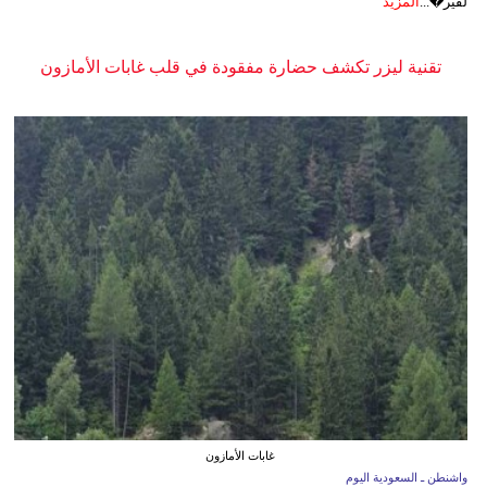
لفير�...
المزيد
تقنية ليزر تكشف حضارة مفقودة في قلب غابات الأمازون
غابات الأمازون
واشنطن ـ السعودية اليوم