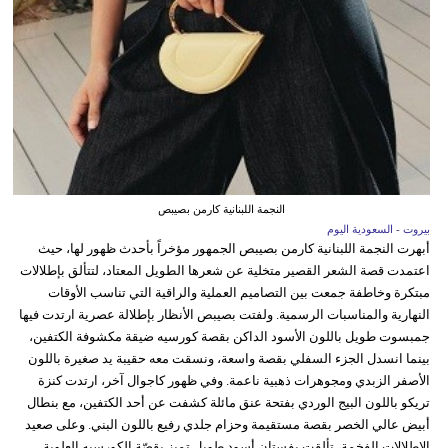
النجمة اللبنانية كارمن بصيبص
بيروت - السعودية اليوم
أبهرت النجمة اللبنانية كارمن بصيبص الجمهور مؤخراً بأحدث ظهور لها، حيث
اعتمدت قصة الشعر القصير متخلية عن شعرها الطويل المعتاد، لتتألق بإطلالات
مبتكرة وخاطفة جمعت بين التصاميم العملية والراقية التي تناسب الأوقات
النهارية والمناسبات الرسمية. ولفتت بصيبص الأنظار بإطلالة عصرية ارتدت فيها
جمبسوت طويل باللون الأسود الداكن بقصة كورسيه ضيقة مكشوفة الكتفين،
بينما انسدل الجزء السفلي بقصة واسعة، ونسقت معه حقيبة يد صغيرة باللون
الأصفر الزبدي ومجوهرات ذهبية ناعمة. وفي ظهور كاجوال آخر، ارتدت كنزة
تريكو باللون البيج الوردي بفتحة عنق مائلة كشفت عن أحد الكتفين، مع بنطال
أبيض عالي الخصر بقصة مستقيمة وحزام جلدي رفيع باللون البني. وعلى صعيد
الإطلالات الفخمة، تألقت بفستان أسود طويل تميز بقصّة الكورسيه العلوية