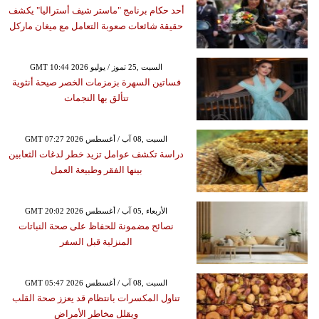
أحد حكام برنامج "ماستر شيف أستراليا" يكشف
حقيقة شائعات صعوبة التعامل مع ميغان ماركل
GMT 10:44 2026 السبت ,25 تموز / يوليو
فساتين السهرة بزمزمات الخصر صيحة أنثوية
تتألق بها النجمات
GMT 07:27 2026 السبت ,08 آب / أغسطس
دراسة تكشف عوامل تزيد خطر لدغات الثعابين
بينها الفقر وطبيعة العمل
GMT 20:02 2026 الأربعاء ,05 آب / أغسطس
نصائح مضمونة للحفاظ على صحة النباتات
المنزلية قبل السفر
GMT 05:47 2026 السبت ,08 آب / أغسطس
تناول المكسرات بانتظام قد يعزز صحة القلب
ويقلل مخاطر الأمراض