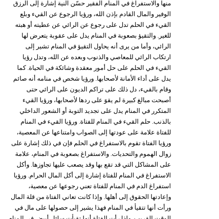
منها والاستفراغ في المنام الفقير حسّن النية إشارة إلى الرزق
فيديو
الوفير والمال القادم بإذن الله، ورؤيا الرجوع عن القيء وبلع
القيء في الحلم تدل على رجوع عن الرائي عن عطيته أو هبته
سيارات
للغير. والتقيؤ بصعوبة في المنام يدل على عقوبة يتعرض لها
الرائي، وأما من يرى أنه يحاول التقيؤ في المنام تشير إلى
ارتكاب الرائي للمعاصي والذنوب وبعده عن الله، وتدل رؤيا
القيء في الحلم على حل أمور معقدة وشائكة في الحياة. كما
يدل على أداء الأمانة لأصحابها. ورؤيا شخص في منامه أنه صائم
وقام بالقيء، دل ذلك على تراكم الديون على الرائي حتى
أصبحت مبالغ كبيرة لم يقوَ على ردها لأصحابها، ورؤيا القيء
المتكرر في المنام يدل على تجديد التوبة أو الشعور الداخلي
بالذنب. حلم القيء في المنام للفتاة. ورؤيا القيء في المنام
للفتاة علامة على عودتها إلى الصواب وامتناعها عن المعصية،
ورؤيا الفتاة تقوم بالاستفراغ في الحلم فإن في ذلك إشارة على
زوال الهموم والتحديات. والاستفراغ بصعوبة في المنام، علامة
على المشاكل التي قد تقع بها وقد يصعب عليها تجاوزها. وأكل
الاستفراغ في المنام للفتاة إشارة إلى أكل المال الحرام. ورؤيا
استفراغ الدم في المنام للفتاة تعني رجوعها عن معصية،
وإعادتها الحقوق إلى أهلها. وإذا كانت تعاني الفتاة من قلة المال
ورأت أنها تتقيأ في المنام فهذا يشير إلى حصولها على مال في
الوقت القريب. وإذا رأت الفتاة أنها تقيأت سائل أبيض في المنام