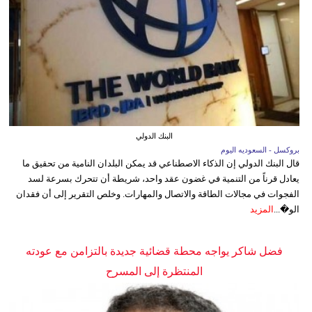
البنك الدولي
بروكسل - السعوديه اليوم
قال البنك الدولي إن الذكاء الاصطناعي قد يمكن البلدان النامية من تحقيق ما
يعادل قرناً من التنمية في غضون عقد واحد، شريطة أن تتحرك بسرعة لسد
الفجوات في مجالات الطاقة والاتصال والمهارات. وخلص التقرير إلى أن فقدان
الو�...
المزيد
فضل شاكر يواجه محطة قضائية جديدة بالتزامن مع عودته
المنتظرة إلى المسرح