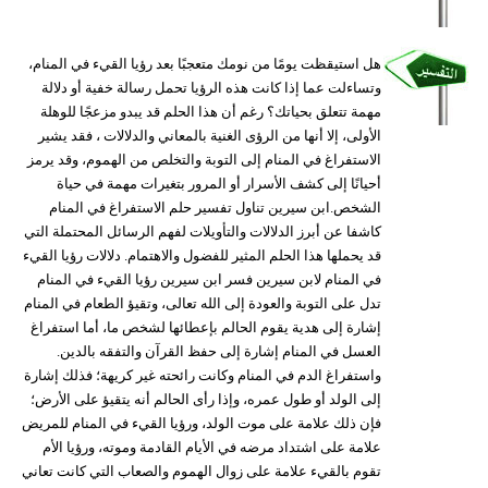
وسفر
ديكور
هل استيقظت يومًا من نومك متعجبًا بعد رؤيا القيء في المنام،
وتساءلت عما إذا كانت هذه الرؤيا تحمل رسالة خفية أو دلالة
أخبار
مهمة تتعلق بحياتك؟ رغم أن هذا الحلم قد يبدو مزعجًا للوهلة
الأولى، إلا أنها من الرؤى الغنية بالمعاني والدلالات ، فقد يشير
إعلام
الاستفراغ في المنام إلى التوبة والتخلص من الهموم، وقد يرمز
أحيانًا إلى كشف الأسرار أو المرور بتغيرات مهمة في حياة
تعليم
الشخص.ابن سيرين تناول تفسير حلم الاستفراغ في المنام
كاشفا عن أبرز الدلالات والتأويلات لفهم الرسائل المحتملة التي
مرأة
قد يحملها هذا الحلم المثير للفضول والاهتمام. دلالات رؤيا القيء
في المنام لابن سيرين فسر ابن سيرين رؤيا القيء في المنام
علوم
تدل على التوبة والعودة إلى الله تعالى، وتقيؤ الطعام في المنام
وتكنولوجيا
إشارة إلى هدية يقوم الحالم بإعطائها لشخص ما، أما استفراغ
العسل في المنام إشارة إلى حفظ القرآن والتفقه بالدين.
بيئة
واستفراغ الدم في المنام وكانت رائحته غير كريهة؛ فذلك إشارة
إلى الولد أو طول عمره، وإذا رأى الحالم أنه يتقيؤ على الأرض؛
مدوَّنات
فإن ذلك علامة على موت الولد، ورؤيا القيء في المنام للمريض
علامة على اشتداد مرضه في الأيام القادمة وموته، ورؤيا الأم
أبراج
تقوم بالقيء علامة على زوال الهموم والصعاب التي كانت تعاني