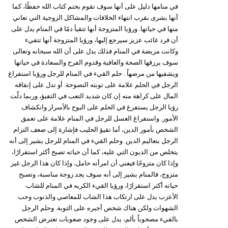
في منامها دليل على أنها سوف تقوم بختم كتاب الله حفظًا، كما
أنها بشرى بقرب انتهاء الخلافات والمشاكل الزوجية التي تعاني
منها في حياتها. ورؤيا المتزوجة أنها تتقيأ دمًا في المنام يدل على
أن فرد غائب عزيز سيرجع إليها، ورؤيا المتزوجة أنها تتقيء
وكانت مريضة في المنام فذلك يدل على أن الله سبحانه وتعالى
سوف يرزقها الصحة والعافية وقدوم الفرح والسعادة في حياتها
ويشفيها من مرضهاً . حلم القيء في المنام للرجل ورؤيا استفراغ
الرجل في الحلم علامة على توبته النصوحة. أو تدل على إنفاقه
المال على كراهة منه إن كان شديد التعب في التقيؤ، وربما دلّت
رؤيا الرجل يستفرغ في الحلم على البوح بالأسرار وانكشاف
الأمور. واستفراغ العسل للرجل في المنام علامة على تعمق
الشخص بأمور الدين، أما تقيؤ الحليب فإشارة إلى ضعف التزام
الرجل بتعاليم الدين. وحلم القيء في المنام للرجل يشير إلى أنه
يتخلص من الديون التي عليه، كما أن حياته تصبح أكثر استقرارًا،
وإذا كان متزوجًا فيعني أن امرأته حامل، وإذا كان هذا الرجل غير
متزوج، فالمنام يشير إلى أنه سوف يجد زوجة مناسبة، وتصبح
حياته أكثر استقرارًا، ورؤيا القيء الكريه في المنام للشاب
الأعزب يدل على ارتكاب هذا الشاب للمعاصي والذنوب وحب
الشهوات ولكن هناك شخص أجبره على التوبة. وحلم الرجل
بالقيء مصحوباً بألم، يدل على وجود صعوبات تعترض الشخص