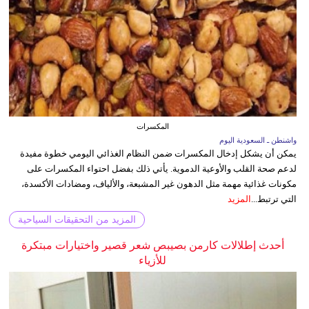
المكسرات
واشنطن ـ السعودية اليوم
يمكن أن يشكل إدخال المكسرات ضمن النظام الغذائي اليومي خطوة مفيدة
لدعم صحة القلب والأوعية الدموية. يأتي ذلك بفضل احتواء المكسرات على
مكونات غذائية مهمة مثل الدهون غير المشبعة، والألياف، ومضادات الأكسدة،
التي ترتبط...
المزيد
المزيد من التحقيقات السياحية
أحدث إطلالات كارمن بصيبص شعر قصير واختيارات مبتكرة
للأزياء