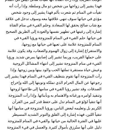
فهذا يشير إلى زواجها من شخص ذو مال وسلطة. وإذا رأت أنه
تقيأت في المنام ثم شعرت بألم فهذا يشير إلى وجود شخص
مؤذي في حياتها سوف تنهي علاقتها معه وسوف تدخل في علاقة
مع شاب صالح يحقق لها السعادة. وحلم القيء في منام الفتاة
إشارة إلى رغبتها في تطهير نفسها والعودة إلى الطريق الصحيح
في حياتها. حلم القيء في المنام للمتزوجة ورؤيا القيء في
المنام للمتزوجة علامة على تعبها في حياتها مع زوجها،
والاستفراغ إشارة إلى زوال الهموم والصعاب، وقد يكون علامة
على حملها القريب، وربما تشير إلى إصابتها بمرض شديد. ورؤيا
القيء في منام المتزوجة تشير إلى انتهاء المشاكل الزوجية
وعيش حياة مستقرة تملئها الحب والود بينها وبين زوجها. وإذا
رأت المتزوجة أنها تقوم بتنظيف القيء في المنام فهذا يشير إلى
رجوعها عن المال الحرام الذي تملكه وتوبتها إلى الله وإخراج
الصدقات. وقد تشير رؤيا القيء في منامها إلى طاعتها لزوجها
وتنفيذ أوامره ورغباته والاهتمام به وبأبنائها. وإذا رأت المتزوجة
أنها تتقيأ لؤلؤ في المنام تدل على حفظ قدر كبير من القرآن
الكريم بل وتعليمه لبعض الناس، ورؤيا المتزوجة في منامها أنها
تتقيأ اللبن، فهذه إشارة إلى القلق والتوتر الشديد المسيطر
عليها في الفترة الحالية من حياتها. والقيء في المنام للمتزوجة
دليل على أنها ستُرزق بأموال كثيرة. والعسل في قيء المتزوجة