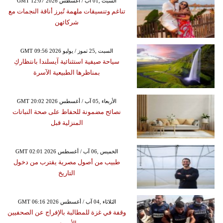
GMT 12:07 2026 السبت ,01 آب / أغسطس
تناغم وتنسيقات ملهمة تُبرز أناقة النجمات مع
شركائهن
GMT 09:56 2026 السبت ,25 تموز / يوليو
سياحة صيفية استثنائية آيسلندا بانتظاركِ
بمناظرها الطبيعية الآسرة
GMT 20:02 2026 الأربعاء ,05 آب / أغسطس
نصائح مضمونة للحفاظ على صحة النباتات
المنزلية قبل
GMT 02:01 2026 الخميس ,06 آب / أغسطس
طبيب من أصول مصرية يقترب من دخول
التاريخ
GMT 06:16 2026 الثلاثاء ,04 آب / أغسطس
وقفة في غزة للمطالبة بالإفراج عن الصحفيين