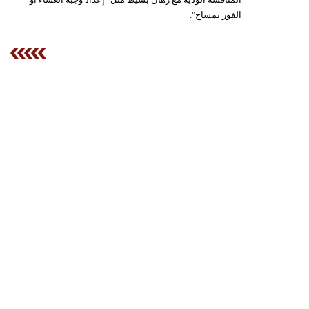
الفوز بمساج".