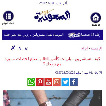
آخر تحديث GMT02:32:30
الرئيسية
أخبارعاجلة
رياضة
 شخصا
الموساد يقيل مسؤولين بارزين بعد تعثر خطة مزعومة
ثقافة
إقتصاد
الرئيسية
»
أبراج
فن
كيف تستثمرين مباريات كأس العالم لصنع لحظات مميزة
مع زوجك؟
وموسيقى
23:55 2026 الأربعاء ,01 تموز / يوليو
GMT
أزياء
صحة
وتغذية
سياحة