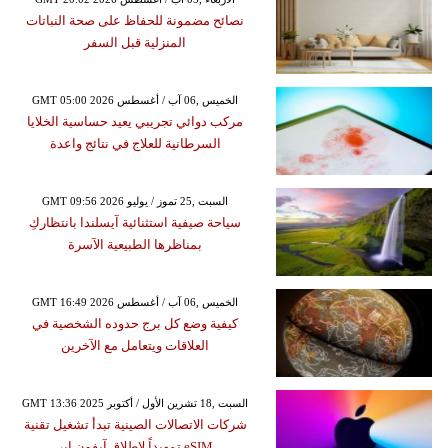
نصائح مضمونة للحفاظ على صحة النباتات
المنزلية قبل السفر
GMT 05:00 2026 الخميس ,06 آب / أغسطس
مركب دوائي تجريبي يعيد حساسية الخلايا
السرطانية للعلاج في نتائج واعدة
GMT 09:56 2026 السبت ,25 تموز / يوليو
سياحة صيفية استثنائية آيسلندا بانتظاركِ
بمناظرها الطبيعية الآسرة
GMT 16:49 2026 الخميس ,06 آب / أغسطس
كيفية وضع كل برج حدوده الشخصية في
العلاقات ويتعامل مع الآخرين
GMT 13:36 2025 السبت ,18 تشرين الأول / أكتوبر
شركات الاتصالات الصينية تبدأ تشغيل تقنية
eSIM تمهيداً لإطلاق آيفون إير