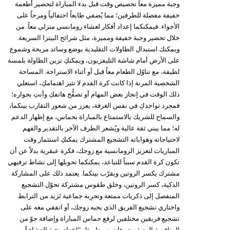
وجبة مميزة معاً تخصيص وقت قبل بدء المباراة لتحضير أطعمة
خفيفة مفضلة للطرفين؛ مما يُضفي طابعاً احتفالياً ومرحاً على
الأجواء. فيمكنكما إعداد أفكار لعشاء رومانسي منزلي معاً. من
خلال تحضير وجبة خفيفة ومميزة، مثل شرائح البيتزا السريعة.
ويمكنك استبدال الطاولات التقليدية بوضع وسائد مريحة وشموع
على الأرض أمام شاشة التليفزيون، ويمكنكِ تزين الطاولة بلمسة
لطيفة، مع تناوُل الطعام معاً قبل أو أثناء الاستراحة. المساحة
الشخصية المرنة إذا كانت كرة القدم لا تثير اهتمامكِ، استغلي
ذلك الوقت في إنجاز بعض المهام أو تصفُّح هاتفكِ وأنتِ بجواره؛
فمجرد تواجدكِ في نفس الغرفة، يعزز من شعور التقارب بينكما،
والسماح للشريك بالاستمتاع بالمباراة بحماس، مع إظهار الدعم
له؛ مما يبني ثقة عالية ويُشعر الطرف الآخر بالتقدير والفهم
لاحتياجاته وهواياته التشجيع المشترك يمكنكِ استثمار وقت
المباريات لتعزيز الرومانسية مع زوجك، فكرة عبقرية بدلاً عن أن
تكون كرة القدم سبباً للتباعد، يمكنكما تحويلها إلى نشاط ترفيهي
مشترك يكسر الروتين ويقرّب بينكما. يعتمد ذلك على المشاركة
الذكية، كسر الروتين، وخلق طقوس مشتركة تحوّل التشجيع
المنفصل إلى ذكريات ممتعة وتجرِبة جماعية تَزيد من الترابط.
واختاري تشجيع الفريق الذي يحبه زوجك، أو اتفقي معه على
تشجيع فريقين مختلفين لرفع حماس المباراة وإضافة جوّ من
المنافسة الودية مع رهان بسيط مثل "إعداد وجبة العشاء أو