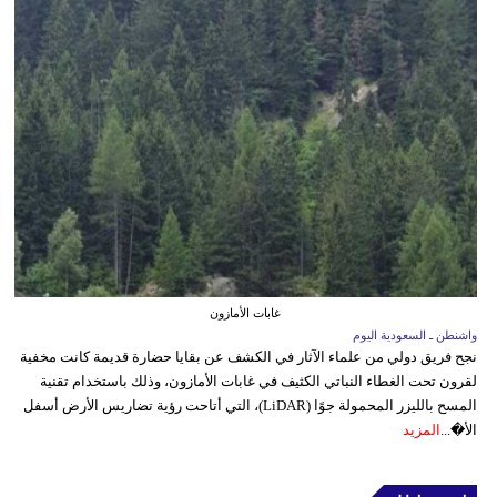
غابات الأمازون
واشنطن ـ السعودية اليوم
نجح فريق دولي من علماء الآثار في الكشف عن بقايا حضارة قديمة كانت مخفية
لقرون تحت الغطاء النباتي الكثيف في غابات الأمازون، وذلك باستخدام تقنية
المسح بالليزر المحمولة جوًا (LiDAR)، التي أتاحت رؤية تضاريس الأرض أسفل
الأ�...
المزيد