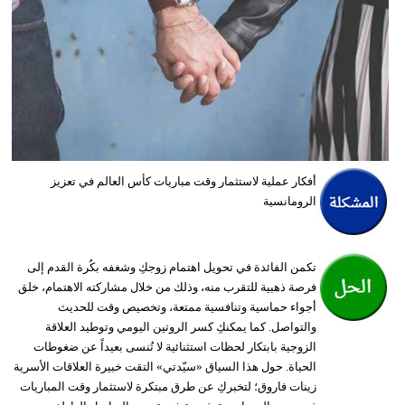
وسفر
ديكور
أخبار
إعلام
تعليم
أفكار عملية لاستثمار وقت مباريات كأس العالم في تعزيز
الرومانسية
مرأة
علوم
تكمن الفائدة في تحويل اهتمام زوجكِ وشغفه بكُرة القدم إلى
وتكنولوجيا
فرصة ذهبية للتقرب منه، وذلك من خلال مشاركته الاهتمام، خلق
أجواء حماسية وتنافسية ممتعة، وتخصيص وقت للحديث
بيئة
والتواصل. كما يمكنكِ كسر الروتين اليومي وتوطيد العلاقة
الزوجية بابتكار لحظات استثنائية لا تُنسى بعيداً عن ضغوطات
مدوَّنات
الحياة. حول هذا السياق «سيّدتي» التقت خبيرة العلاقات الأسرية
زينات فاروق؛ لتخبركِ عن طرق مبتكرة لاستثمار وقت المباريات
أبراج