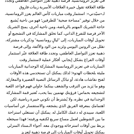
في تعزيز الرومانسية. فرصة ذهبية تعزز التواصل العاطفي وتجدد
طاقة العلاقة تقول خبيرة العلاقات الأسرية زينات فاروق
فيديو
لـ«سيّدتي»: استثمار وقت مباريات كأس العالم يعزز الرومانسية،
من خلال توفير "مساحة صحية" للطرفين؛ فهو من ناحية يُشبع
سيارات
حاجة الشريك المهتم بالرياضة، ومن ناحية أخرى، يمنح الشريك
الآخر فرصة للتفرغ الذاتي، كما تخلق المشاركة في التشجيع أو
تحويل أوقات المباريات، إلى "ليالٍ رومانسية" وذكريات مشتركة،
تقلل من الروتين اليومي وتَزيد من الود والألفة، وإلى فرصة
ذهبية تعزز التواصل العاطفي، وتجدد طاقة العلاقة عبْر استثمار
أوقات الفراغ بشكل إيجابي. أفكار عملية لاستثمار وقت
المباريات في تعزيز الرومانسية المشاركة الوجدانية المباريات
مليئة بلحظات الهدوء؛ لذلك يمكنكِ أن تستخدمي هذه الأوقات
لفتح نقاشات هادئة، أو تبادُل الرسائل النصية القصيرة والمغازلة.
وهو ما يَزيد من الترقب والشغف بينكما. حاولي فهم قواعد اللعبة
لتشجيعه بحماس؛ فرؤيتكِ تهتمين بما يحب، تُعتبر قمة المشاركة
الوجدانية في نظره، ولا يُشترط أن تكوني خبيرة رياضية، لكن
اهتمامكِ بمعرفة الفريق الذي يشجعه، والاستفسار عن أساسيات
اللعبة، سيبدي له دعمك الكامل له. يمكنكِ أن تستغلي استراحة
ما بين الشوطين لعمل مساج سريع لكتفيه ورقبته؛ فهذا سيجعله
يربط بين أوقات استرخائه ووجودكِ معه. أجواء الـستاد المنزلي
يمكنكِ تحويل أوقات المباريات إلى فرصة ذهبية لتعزيز