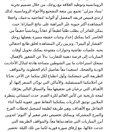
الرومانسية وتوطيد العلاقة مع زوجك، من خلال تصميم تجرِبة
"ستاد منزلي" تجمع بين متعة التشجيع والأجواء الرومانسية. لذلك
ارتدي قميص فريقه المفضل أو ألوانه؛ لتفاجئيه بدعمك، واجعلا
المشاهدة أكثر حيوية عبْر المراهنة على نتائج المباراة؛ حيث
يمكن للفائز أن يطلب طلباً لطيفاً أو عقاباً رومانسياً خفيفاً من
الخاسر. كما يمكنكِ إعداد وجبات خفيفة مميزة يفضلها زوجكِ
"الفشار أو البيتزا"، وتزيين ركن المشاهدة لخلق طابع احتفالي
يحبه. جلسات نقاشية وحوارات مفتوحة يمكنك تحويل أوقات
المباريات إلى فرصة ذهبية للتقارب؛ بدلاً عن الشعور بالإهمال.
تمنحكِ استراحات ما بين الشوطين مساحة هادئة لتبادُل الأحاديث
الودية والضحك. استعيدا معاً تفاصيل أيام الخطوبة، والمواقف
الطريفة التي جمعتكما، وأول انطباع لكل منكما عن الآخر، تحدّثا
عن أحلامكما المستقبلية، والأماكن التي تودّان السفر إليها، أو
الأهداف التي ترغبان في تحقيقها معاً. والسياق التالي يعرّفك
لمحة تاريخية عن كأس العالم لكرة القدم: حدث استثنائي ينتظره
الملايين توثيق الذكريات يمكنكما التقاط صور عفوية لكما أثناء
التفاعل مع الأهداف، وهي طريقة لطيفة لتسجيل لحظات الفرح
والمرح المشتركة. ويمكنكِ تخصيص دفتر صغير أو "ألبوم" لتدوين
أبرز المباريات التي شاهدتماها معاً، والمواقف الطريفة التي
حدثت خلالها، مع إرفاق صورة فورية لكما من تلك الليلة. تحضير