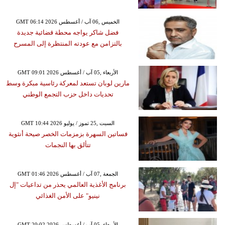
GMT 06:14 2026 الخميس ,06 آب / أغسطس
فضل شاكر يواجه محطة قضائية جديدة
بالتزامن مع عودته المنتظرة إلى المسرح
GMT 09:01 2026 الأربعاء ,05 آب / أغسطس
مارين لوبان تستعد لمعركة رئاسية مبكرة وسط
تحديات داخل حزب التجمع الوطني
GMT 10:44 2026 السبت ,25 تموز / يوليو
فساتين السهرة بزمزمات الخصر صيحة أنثوية
تتألق بها النجمات
GMT 01:46 2026 الجمعة ,07 آب / أغسطس
برنامج الأغذية العالمي يحذر من تداعيات "إل
نينيو" على الأمن الغذائي
GMT 20:02 2026 الأربعاء ,05 آب / أغسطس