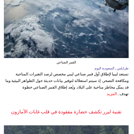
القمر الصناعي
طرابلس ـ السعودية اليوم
تستعد ليبيا لإطلاق أول قمر صناعي ليبي مخصص لرصد التغيرات المناخية
ومكافحة التصحر، إذ سيتم استغلاله لتوفير بيانات حديثة حول الظواهر البيئية وما
قد يمثّل مخاطر مناخية على البلاد. ويُعد إطلاق القمر الصناعي خطوة
تهدف...
المزيد
تقنية ليزر تكشف حضارة مفقودة في قلب غابات الأمازون