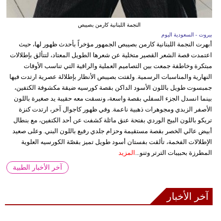
النجمة اللبنانية كارمن بصيبص
بيروت - السعودية اليوم
أبهرت النجمة اللبنانية كارمن بصيبص الجمهور مؤخراً بأحدث ظهور لها، حيث
اعتمدت قصة الشعر القصير متخلية عن شعرها الطويل المعتاد، لتتألق بإطلالات
مبتكرة وخاطفة جمعت بين التصاميم العملية والراقية التي تناسب الأوقات
النهارية والمناسبات الرسمية. ولفتت بصيبص الأنظار بإطلالة عصرية ارتدت فيها
جمبسوت طويل باللون الأسود الداكن بقصة كورسيه ضيقة مكشوفة الكتفين،
بينما انسدل الجزء السفلي بقصة واسعة، ونسقت معه حقيبة يد صغيرة باللون
الأصفر الزبدي ومجوهرات ذهبية ناعمة. وفي ظهور كاجوال آخر، ارتدت كنزة
تريكو باللون البيج الوردي بفتحة عنق مائلة كشفت عن أحد الكتفين، مع بنطال
أبيض عالي الخصر بقصة مستقيمة وحزام جلدي رفيع باللون البني. وعلى صعيد
الإطلالات الفخمة، تألقت بفستان أسود طويل تميز بقصّة الكورسيه العلوية
المطرزة بحبيبات الترتر وتنو...
المزيد
آخر الأخبار الطبية
آخر الأخبار