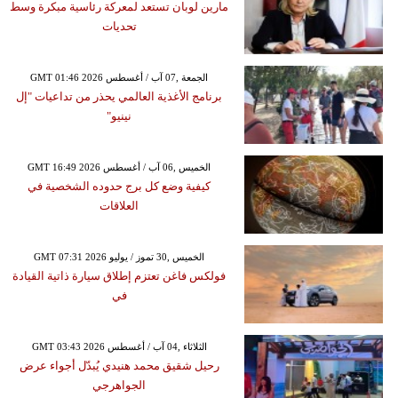
مارين لوبان تستعد لمعركة رئاسية مبكرة وسط
تحديات
GMT 01:46 2026 الجمعة ,07 آب / أغسطس
برنامج الأغذية العالمي يحذر من تداعيات "إل
نينيو"
GMT 16:49 2026 الخميس ,06 آب / أغسطس
كيفية وضع كل برج حدوده الشخصية في
العلاقات
GMT 07:31 2026 الخميس ,30 تموز / يوليو
فولكس فاغن تعتزم إطلاق سيارة ذاتية القيادة
في
GMT 03:43 2026 الثلاثاء ,04 آب / أغسطس
رحيل شقيق محمد هنيدي يُبدّل أجواء عرض
الجواهرجي