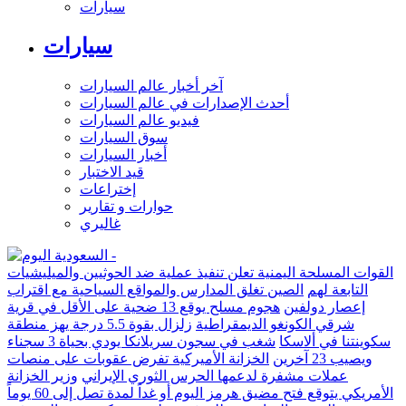
سيارات
سيارات
آخر أخبار عالم السيارات
أحدث الإصدارات في عالم السيارات
فيديو عالم السيارات
سوق السيارات
أخبار السيارات
قيد الاختبار
إختراعات
حوارات و تقارير
غاليري
القوات المسلحة اليمنية تعلن تنفيذ عملية ضد الحوثيين والميليشيات
التابعة لهم
الصين تغلق المدارس والمواقع السياحية مع اقتراب
إعصار دولفين
هجوم مسلح يوقع 13 ضحية على الأقل في قرية
شرقي الكونغو الديمقراطية
زلزال بقوة 5.5 درجة يهز منطقة
سكوينتنا في ألاسكا
شغب في سجون سريلانكا يودي بحياة 3 سجناء
ويصيب 23 آخرين
الخزانة الأميركية تفرض عقوبات على منصات
عملات مشفرة لدعمها الحرس الثوري الإيراني
وزير الخزانة
الأمريكي يتوقع فتح مضيق هرمز اليوم أو غداً لمدة تصل إلى 60 يوماً