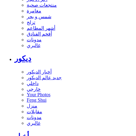
منتجعات صحية
مغامرة
شمس و بحر
تزلج
أشهر المطاعم
أفخم الفنادق
مدونات
غاليري
ديكور
أخبار الديكور
جديد عالم الديكور
داخلي
خارجي
Your Photos
Feng Shui
منزل
مقابلات
مدونات
غاليري