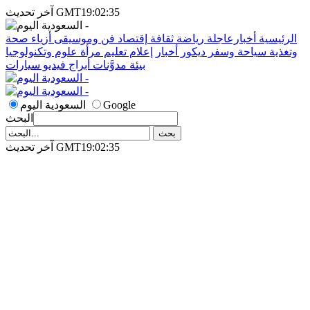
آخر تحديث GMT19:02:35
الرئيسية
أخبارعاجلة
رياضة
ثقافة
إقتصاد
فن وموسيقى
أزياء
صحة
وتغذية
سياحة وسفر
ديكور
أخبار
إعلام
تعليم
مرأة
علوم وتكنولوجيا
بيئة
مدوَّنات
أبراج
فيديو
سيارات
Google
السعودية اليوم
البحث
آخر تحديث GMT19:02:35