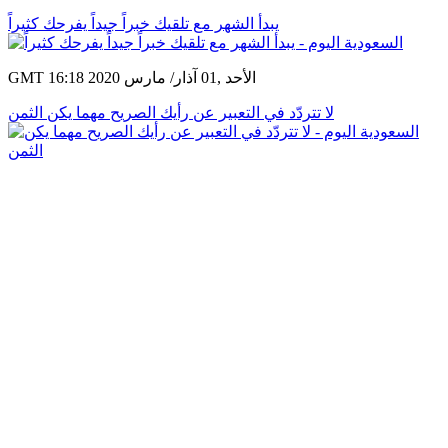
يبدأ الشهر مع تلقيك خبراً جيداً يفرحك كثيراً
GMT 16:18 2020 الأحد ,01 آذار/ مارس
لا تتردّد في التعبير عن رأيك الصريح مهما يكن الثمن