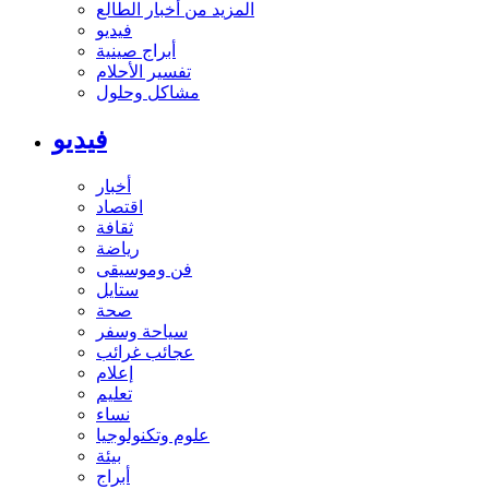
المزيد من أخبار الطالع
فيديو
أبراج صينية
تفسير الأحلام
مشاكل وحلول
فيديو
أخبار
اقتصاد
ثقافة
رياضة
فن وموسيقى
ستايل
صحة
سياحة وسفر
عجائب غرائب
إعلام
تعليم
نساء
علوم وتكنولوجيا
بيئة
أبراج