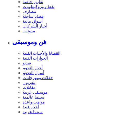
تقارير خاصة
نفط وبتروكيماويات
مصارف
قضايا ساخنة
أسواق مالية
أخبار الشركات
مدونات
فن وموسيقى
القضايا والأحداث الفنية
الحوارات الفنية
فيديو
أخبار النجوم
أسرار النجوم
حفلات ومهرجانات
تلفزيون
مقابلات
موسيقى عربية
سينما عالمية
مواهب واعدة
أخبار فنية
سينما عربية