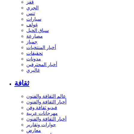
قفز
الجري
تنس
سيارات
غولف
سباق الخيل
مصارعة
جمباز
أخبار المنتخبات
تحقيقات
مدونات
أخبار المحترفين
غاليري
ثقافة
عالم الثقافة والفنون
أخبار الثقافة والفنون
فيديو ثقافة وفن
مهرجانات عربية
أخبار الثقافة والفنون
حوارات وتقارير
معارض