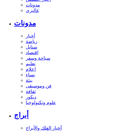
مدونات
غاليري
مدونات
أخبار
رياضة
ستايل
اقتصاد
سياحة وسفر
تعليم
إعلام
نساء
بيئة
فن وموسيقى
ثقافة
ديكور
علوم وتكنولوجيا
أبراج
أخبار الفلك والأبراج