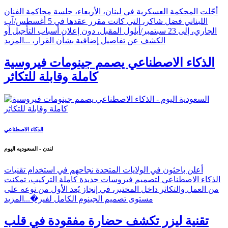
أجّلت المحكمة العسكرية في لبنان، الأربعاء، جلسة محاكمة الفنان
اللبناني فضل شاكر، التي كانت مقرر عقدها في 5 أغسطس/آب
الجاري، إلى 23 سبتمبر/أيلول المقبل، دون إعلان أسباب التأجيل أو
الكشف عن تفاصيل إضافية بشأن القرار، ...
المزيد
الذكاء الاصطناعي يصمم جينومات فيروسية
كاملة وقابلة للتكاثر
الذكاء الاصطناعي
لندن - السعوديه اليوم
أعلن باحثون في الولايات المتحدة نجاحهم في استخدام تقنيات
الذكاء الاصطناعي لتصميم فيروسات جديدة كاملة التركيب، تمكنت
من العمل والتكاثر داخل المختبر، في إنجاز يُعد الأول من نوعه على
مستوى تصميم الجينوم الكامل لفير�...
المزيد
تقنية ليزر تكشف حضارة مفقودة في قلب