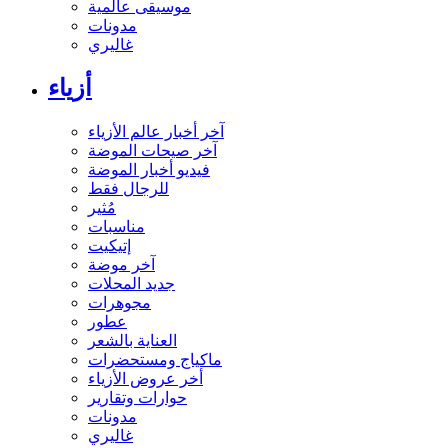
موسيقى عالمية
مدونات
غاليري
أزياء
آخر أخبار عالم الأزياء
آخر صيحات الموضة
فيديو أخبار الموضة
للرجال فقط
مُثير
مناسبات
إتيكيت
آخر موضة
جديد المحلات
مجوهرات
عطور
العناية بالشعر
ماكياج ومستحضرات
أخر عروض الأزياء
حوارات وتقارير
مدونات
غاليري