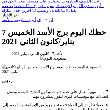
تجدد القصف الصاروخي للحوثيين على معسكر صحن الجن في
مأرب
تفشي الكوليرا في تشاد يتسبب في وفاة 13 شخصا
صاعقة
تقتل لاعبا تايلانديا وتصيب 12 آخرين خلال مباراة
أخر الأخبار
أبراج
»
إقرأ برجك اليومي - الأسد
حظك اليوم برج الأسد الخميس 7
يناير/كانون الثاني 2021
الأحد ,17 كانون الثاني / يناير 2021
برج الأسد
17- مهنياً: تعمل على عدة جبهات ويكون النجاح حليفك، وتعمل
اتصالات مع مؤسسات كبرى للفوز بمشروع مهم.
عاطفياً: نظرتك إلى الحياة تتجه نحو مزيد من الإيجابية، وهذا يعود إلى
جرعة التفاؤل التي منحك إياها الشريك.