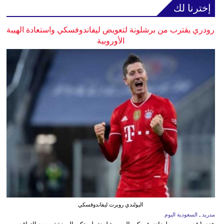
إخترنا لك
رودري يقترب من برشلونة لتعويض ليفاندوفسكي واستعادة الهيبة
الأوروبية
البولندي روبرت ليفاندوفسكي
مدريد ـ السعودية اليوم