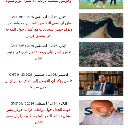
وجونيور يتمسك براتب 30 مليون يورو سنويًا
GMT 19:36 2026 الإثنين ,03 آب / أغسطس
طهران تنفي التفاوض المباشر مع واشنطن
وتؤكد حصر المحادثات مع عُمان حول الملاحة
في مضيق هرمز
GMT 22:54 2026 الإثنين ,03 آب / أغسطس
تحقيق إسرائيلي يرصد تدمير قرى في جنوب
لبنان
GMT 04:23 2026 الخميس ,06 آب / أغسطس
فانس يؤكد أن التوصل إلى اتفاق مع إيران لن
يكون سريعًا
GMT 04:40 2026 الثلاثاء ,04 آب / أغسطس
عودة الجدل حول توقعات فرانك هوغربيتس
بشأن نشاط البحر المتوسط بعد زلزال مصر
الأخير