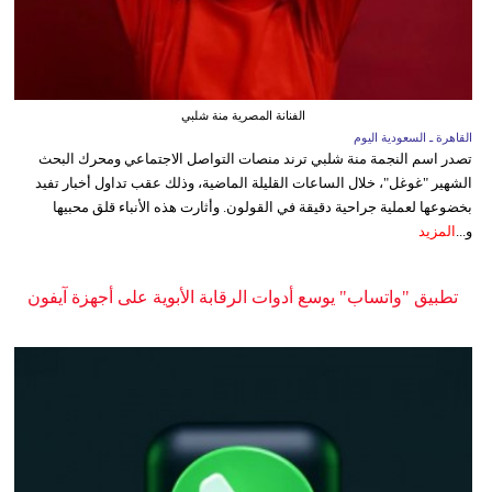
الفنانة المصرية منة شلبي
القاهرة ـ السعودية اليوم
تصدر اسم النجمة منة شلبي ترند منصات التواصل الاجتماعي ومحرك البحث
الشهير "غوغل"، خلال الساعات القليلة الماضية، وذلك عقب تداول أخبار تفيد
بخضوعها لعملية جراحية دقيقة في القولون. وأثارت هذه الأنباء قلق محبيها
و...
المزيد
تطبيق "واتساب" يوسع أدوات الرقابة الأبوية على أجهزة آيفون