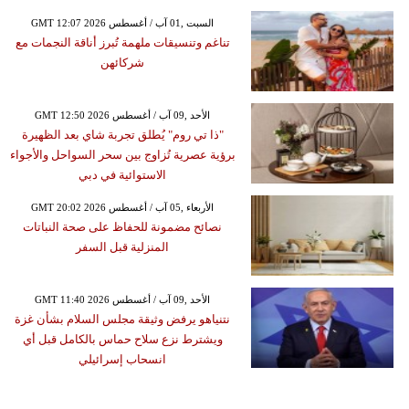
GMT 12:07 2026 السبت ,01 آب / أغسطس
تناغم وتنسيقات ملهمة تُبرز أناقة النجمات مع
شركائهن
GMT 12:50 2026 الأحد ,09 آب / أغسطس
"ذا تي روم" يُطلق تجربة شاي بعد الظهيرة
برؤية عصرية تُزاوج بين سحر السواحل والأجواء
الاستوائية في دبي
GMT 20:02 2026 الأربعاء ,05 آب / أغسطس
نصائح مضمونة للحفاظ على صحة النباتات
المنزلية قبل السفر
GMT 11:40 2026 الأحد ,09 آب / أغسطس
نتنياهو يرفض وثيقة مجلس السلام بشأن غزة
ويشترط نزع سلاح حماس بالكامل قبل أي
انسحاب إسرائيلي