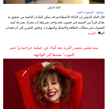
البنك الدولي
بروكسل - السعوديه اليوم
قال البنك الدولي إن الذكاء الاصطناعي قد يمكن البلدان النامية من تحقيق ما
يعادل قرناً من التنمية في غضون عقد واحد، شريطة أن تتحرك بسرعة لسد
الفجوات في مجالات الطاقة والاتصال والمهارات. وخلص التقرير إلى أن فقدان
الو�...
المزيد
منة شلبي تتصدر الترند بعد أنباء عن عملية جراحية و"عنبر
الموت" يعيدها إلى الواجهة