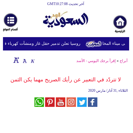
آخر تحديث GMT10:27:08
الرئيسية
أخبارعاجلة
رياضة
روسيا تعلن تدمير حقل غاز ومنشآت كهرباء في مقا
ثقافة
إقتصاد
أبراج
»
إقرأ برجك اليومي - الأسد
فن
لا تتردّد في التعبير عن رأيك الصريح مهما يكن الثمن
وموسيقى
الثلاثاء ,31 آذار/ مارس 2020
أزياء
صحة
وتغذية
سياحة