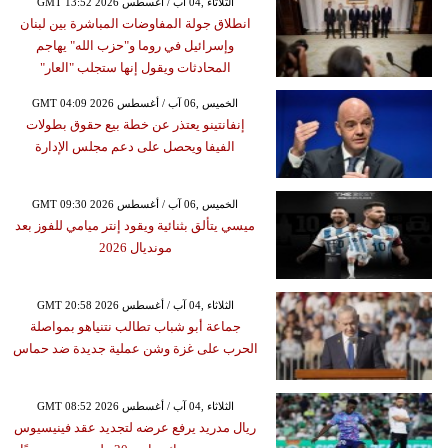
GMT 13:52 2026 الثلاثاء ,04 آب / أغسطس
انطلاق جولة المفاوضات المباشرة بين لبنان
وإسرائيل في روما و"حزب الله" يهاجم
المحادثات ويقول إنها ستجلب "العار"
GMT 04:09 2026 الخميس ,06 آب / أغسطس
إنفانتينو يعتذر عن خطة بيع حقوق بطولات
الفيفا ويحصل على دعم مجلس الإدارة
GMT 09:30 2026 الخميس ,06 آب / أغسطس
ميسي يتألق بثنائية ويقود إنتر ميامي للفوز بعد
مونديال 2026
GMT 20:58 2026 الثلاثاء ,04 آب / أغسطس
جماعة أبو شباب تطالب نتنياهو بمواصلة
الحرب على غزة وشن عملية جديدة ضد حماس
GMT 08:52 2026 الثلاثاء ,04 آب / أغسطس
ريال مدريد يرفع عرضه لتجديد عقد فينيسيوس