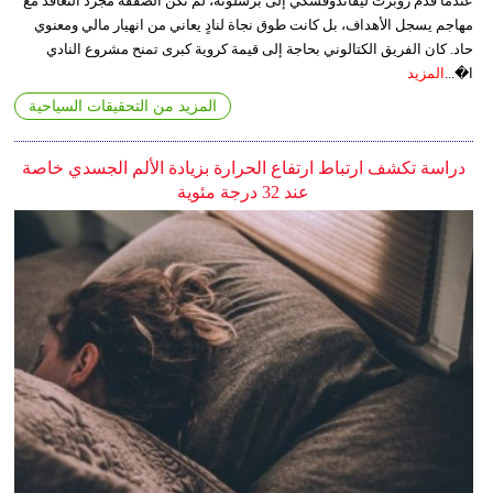
عندما قدم روبرت ليفاندوفسكي إلى برشلونة، لم تكن الصفقة مجرد التعاقد مع
مهاجم يسجل الأهداف، بل كانت طوق نجاة لنادٍ يعاني من انهيار مالي ومعنوي
حاد. كان الفريق الكتالوني بحاجة إلى قيمة كروية كبرى تمنح مشروع النادي
ا�...
المزيد
المزيد من التحقيقات السياحية
دراسة تكشف ارتباط ارتفاع الحرارة بزيادة الألم الجسدي خاصة
عند 32 درجة مئوية