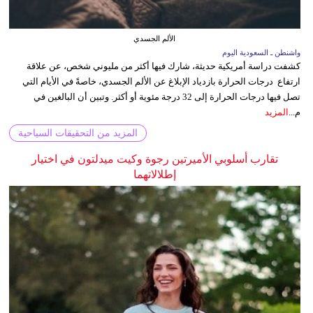
الألم الجسدي
واشنطن ـ السعودية اليوم
كشفت دراسة أمريكية حديثة، شارك فيها أكثر من مليوني شخص، عن علاقة
ارتفاع درجات الحرارة بازدياد الإبلاغ عن الألم الجسدي، خاصةً في الأيام التي
تصل فيها درجات الحرارة إلى 32 درجة مئوية أو أكثر. وتبين أن البالغين في
م...
المزيد
المزيد من التحقيقات السياحية
تقارب أسلوبي الأميرتين رجوة وكيت ميدلتون في اختيار
إطلالاتهما