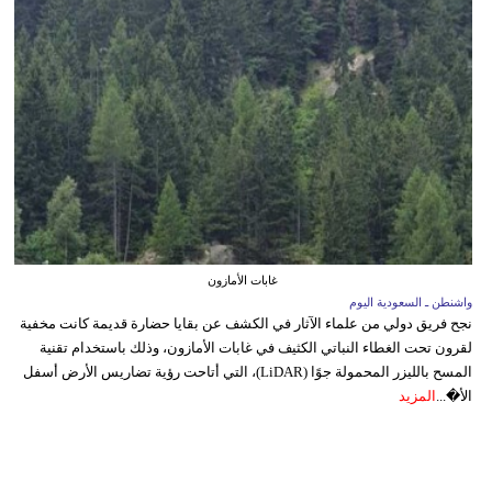
غابات الأمازون
واشنطن ـ السعودية اليوم
نجح فريق دولي من علماء الآثار في الكشف عن بقايا حضارة قديمة كانت مخفية
لقرون تحت الغطاء النباتي الكثيف في غابات الأمازون، وذلك باستخدام تقنية
المسح بالليزر المحمولة جوًا (LiDAR)، التي أتاحت رؤية تضاريس الأرض أسفل
الأ�...
المزيد