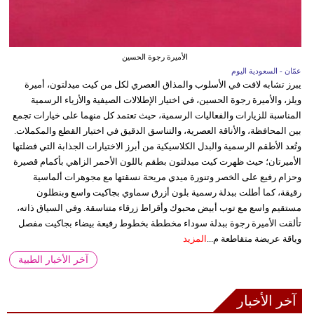
الأميرة رجوة الحسين
عمّان - السعودية اليوم
يبرز تشابه لافت في الأسلوب والمذاق العصري لكل من كيت ميدلتون، أميرة
ويلز، والأميرة رجوة الحسين، في اختيار الإطلالات الصيفية والأزياء الرسمية
المناسبة للزيارات والفعاليات الرسمية، حيث تعتمد كل منهما على خيارات تجمع
بين المحافظة، والأناقة العصرية، والتناسق الدقيق في اختيار القطع والمكملات.
وتُعد الأطقم الرسمية والبدل الكلاسيكية من أبرز الاختيارات الجذابة التي فضلتها
الأميرتان؛ حيث ظهرت كيت ميدلتون بطقم باللون الأحمر الزاهي بأكمام قصيرة
وحزام رفيع على الخصر وتنورة ميدي مريحة نسقتها مع مجوهرات ألماسية
رقيقة، كما أطلت ببدلة رسمية بلون أزرق سماوي بجاكيت واسع وبنطلون
مستقيم واسع مع توب أبيض محبوك وأقراط زرقاء متناسقة. وفي السياق ذاته،
تألقت الأميرة رجوة ببدلة سوداء مخططة بخطوط رفيعة بيضاء بجاكيت مفصل
وياقة عريضة متقاطعة م...
المزيد
آخر الأخبار الطبية
آخر الأخبار