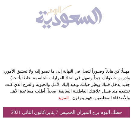
مهنياً: كن هادئاً وصبوراً لتصل في النهاية إلى ما تصبو إليه ولا تستبق الأمور،
وادرس خطواتك جيداً وتمهل في اتخاذ القرارات الحاسمة.‏ عاطفياً: حبّ
جديد يدخل قلبك ويغيّر حياتك ويعيد إليك الأمل والحيوية والفرح الذي كنت
تفتقده منذ فشل علاقتك العاطفية السابقة. صحياً: أطلب مساعدة الأهل
والأصدقاء المخلصين، فهم يتوقون...
المزيد
حظك اليوم برج الميزان الخميس 7 يناير/كانون الثاني 2021