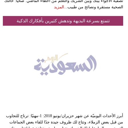
تصفية الأجواء بينك وبين الشريك والتعلّم من أخطاء الماضي. صحيًا: حالتك
الصحية مستقرة ونصائح من طبيب...
المزيد
تتمتع بسرعة البديهة وتدهش كثيرين بأفكارك الذكية
أبرز الأحداث اليوميّة عن شهر حزيران/يونيو 2018: 1-مهنيًا: ترتاح للتجاوب
من قبل بعض الزملاء، وتتاح لك ظروف جيدة جدًا للقاء بعض الجماعات