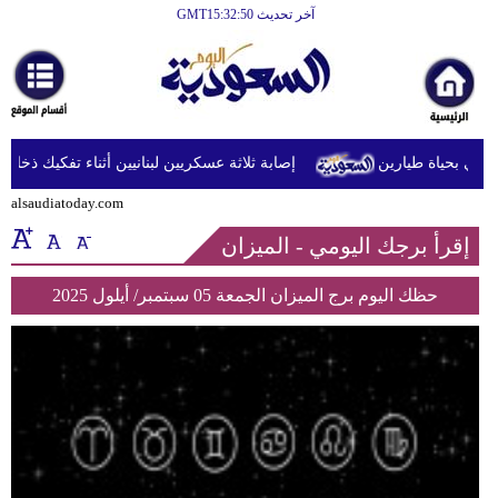
آخر تحديث GMT15:32:50
الرئيسية
أخبارعاجلة
رياضة
دي بحياة طيارين
إصابة ثلاثة عسكريين لبنانيين أثناء تفكيك ذخائر ف
ثقافة
alsaudiatoday.com
إقتصاد
إقرأ برجك اليومي - الميزان
فن
حظك اليوم برج الميزان الجمعة 05 سبتمبر/ أيلول 2025
وموسيقى
أزياء
صحة
وتغذية
سياحة