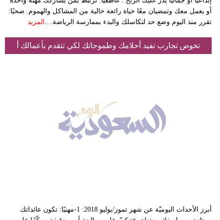
إبداعيًا أو جماليًا يدرّ عليك الربح . عاطفيًا: ترتبط بمن يشاركك مهنة واحدة
أو يعمل معك وتمضيان معًا حياة رائعة خالية من المشاكل والهموم. صحيًا:
تقرر منذ اليوم وضع حد لتكاسلك والبدء بممارسة الرياضة....
المزيد
تخوض تجارب تفيد أحلامك وطموحاتك لكي تتقدم بأعمالك أ
أبرز الأحداث اليوميّة عن شهر تموز/يوليو 2018: 1-مهنيًا: تكون عائداتك