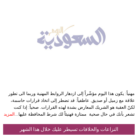
مهنياً: يكون هذا اليوم مؤشّراً إلى ازدهار الروابط المهنية وربما الى تطور
علاقة مع زميل أو صديق. عاطفياً: قد تضطر إلى اتخاذ قرارات حاسمة،
لكنّ العقبة هو الشريك المعارض بشدة لهذه القرارات. صحياً: إذا كنت
تشعر بأنك في حال صحية ممتازة فهنيئاً لك شرط المحافظة عليها...
المزيد
النزاعات والخلافات تسيطر عليك خلال هذا الشهر