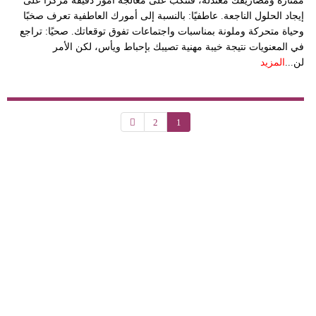
ممتازة ومصاريفك معتدلة، فتنكبّ على معالجة أمور دقيقة مركّزًا على
إيجاد الحلول الناجعة. عاطفيًا: بالنسبة إلى أمورك العاطفية تعرف صخبًا
وحياة متحركة وملونة بمناسبات واجتماعات تفوق توقعاتك. صحيًا: تراجع
في المعنويات نتيجة خيبة مهنية تصيبك بإحباط ويأس، لكن الأمر
لن...
المزيد
2
1