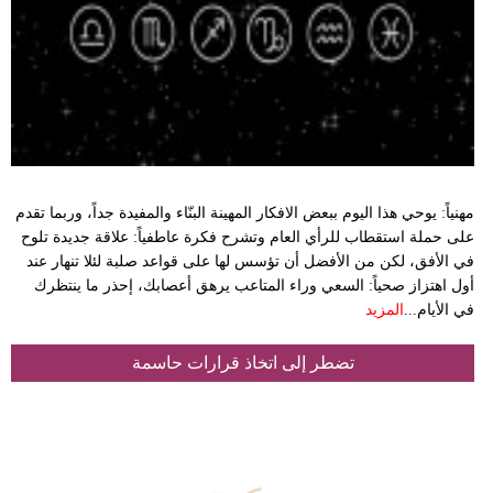
وسفر
ديكور
أخبار
إعلام
تعليم
مهنياً: يوحي هذا اليوم ببعض الافكار المهينة البنّاء والمفيدة جداً، وربما تقدم
على حملة استقطاب للرأي العام وتشرح فكرة عاطفياً: علاقة جديدة تلوح
مرأة
في الأفق، لكن من الأفضل أن تؤسس لها على قواعد صلبة لئلا تنهار عند
أول اهتزاز صحياً: السعي وراء المتاعب يرهق أعصابك، إحذر ما ينتظرك
علوم
في الأيام...
المزيد
وتكنولوجيا
تضطر إلى اتخاذ قرارات حاسمة
بيئة
مدوَّنات
أبراج