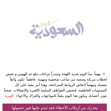
1- مهنياً: يبدأ اليوم شديد اللهجة ومنذراً بنزاعات تبلغ حد الهوس،و تعيش
لحظات مربكة وصعبة من متاعب شخصية ومهنية. عاطفياً: تكون واثقاً
بنفسك ومهتماً لانعاش الروابط المتراجعة، وهذا أمر مفيد على كل
المستويات العاطفية، فتختفي العواطف السلبية كالغيرة والانفعالات. صحياً:
تتوتر أعصابك ويكون هذا اليوم مليئاً بالمواجهات والعراك والاجواء...
المزيد
يحذرك من ارتكاب الأخطاء فقد تندم عليها فور حصولها