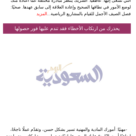
التي تسعى إليها. عاطفيًا: الشريك ينتظر مبادرة مختلفة عما اعتاده منك
لوضع الأمور في نطاقها الصحيح وإعادة العلاقة إلى سابق عهدها. صحيًا:
فصل الصيف الأجمل للقيام بالمشاريع الرياضية...
المزيد
يحذرك من ارتكاب الأخطاء فقد تندم عليها فور حصولها
-مهنيًا: أمورك المادية والمهنية تسير بشكل حسن، وتقدّم عملًا ناجحًا،