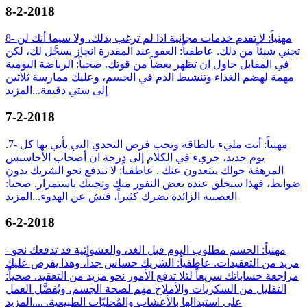
8-2-2018
8- مهنياً: لا تقدم خدمات مجانية اذا لم ترغب بذلك، ولا سيما أنك لن
تجني شيئاً من ذلك. عاطفياً: العفو عند المقدرة انجاز يسجَّل لك، لكن
في المقابل حاول ان تظهر بعضاً من قوتك. صحياً: الرياضة اليومية
مهمة لهضم الغذاء وتنشيط الدم في الجسم، وعليك ممارسة ثلاثين
إلى ستي دقيقة...
المزيد
7-2-2018
.7- مهنياً: أنت مليء بالطاقة وتحب فرص التحدي التي يأتي بها كل
يوم جديد، جريء في الكلام إلى درجة ان أصحاب الأحاسيس
المرهفة حولك يبتعدون عنك . عاطفياً: لا تندفع نحو الشريك بدون
ضوابط، فهذا سيخلق عنده بعض النفور منك وتجنبك باستمرار. صحياً:
العصبية الزائدة تضرك كثيراً، فتش عن الهدوء...
المزيد
6-2-2018
- مهنياً: الحسم مطلوب اليوم قبل الغد، والعشوائية قد تدفعك نحو
مزيد من التعقيدات. عاطفياً: الشريك حساس جداً، وهذا يفرض عليك
مراجعة حساباتك سريعاً لئلا تدفع الأمور نحو مزيد من التعقيد. صحياً:
التقليل من السكريات والأملاح مهم لصحة الجسم، ويُفضَّل العمل
على استبدالها بالأعشاب والمُحليّات الطبيعية. ....
المزيد