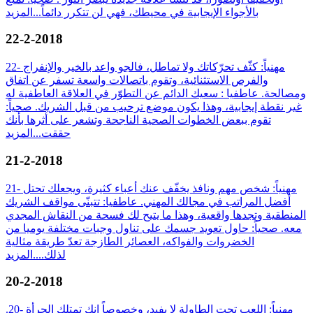
بالأجواء الإيجابية في محيطك، فهي لن تتكرر دائماً...
المزيد
22-2-2018
22- مهنياً: كثّف تحرّكاتك ولا تماطل، فالجو واعد بالخير والإنفراج
والفرص الاستثنائية، وتقوم باتصالات واسعة تسفر عن اتفاق
ومصالحة. عاطفيا : سعيك الدائم عن التطوّر في العلاقة العاطفية له
غير نقطة إيجابية، وهذا يكون موضع ترحيب من قبل الشريك. صحياً:
تقوم ببعض الخطوات الصحية الناجحة وتشعر على أثرها بأنك
حققت...
المزيد
21-2-2018
21- مهنياً: شخص مهم ونافذ يخفّف عنك أعباء كثيرة، ويجعلك تحتل
أفضل المراتب في مجالك المهني. عاطفيا: تتبنّى مواقف الشريك
المنطقية وتجدها واقعية، وهذا ما يتيح لك فسحة من النقاش المجدي
معه. صحياً: حاول تعويد جسمك على تناول وجبات مختلفة يوميا من
الخضروات والفواكه، العصائر الطازجة تعدّ طريقة مثالية
لذلك....
المزيد
20-2-2018
.20- مهنياً: اللعب تحت الطاولة لا يفيد، وخصوصاً انك تمتلك الجرأة