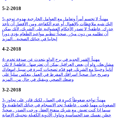
5-2-2018
5- مهنياً: لا تحسم أمراً وتعامل مع العوامل الخارجية بهدوء، توجه
إليك شبه ملاحظات بالإهمال أو عدم الكفاءة، ومن الأفضل أن تأخذ
حذرك. عاطفياً: لا تصدر الأحكام العشوائية على الشريك، لأنك يمكن
أن تظلمه من دون مبرّر. صحياً: تنظيم مواعيد الطعام يؤدي دوراً
إيجابيا في حياتك الصحية....
المزيد
4-2-2018
4- مهنياً: القمر الجديد في برج الدلو يتحدث عن صدفة تخدم
مشاريعك، ولو أن بعض العراقيل يمكن أن تعترضها . عاطفيا: لا تكن
أنانياً وخبيثاً مع الشريك، فهو قدّم تضحيات كبيرة في سبيل إسعادك
وصريح جداً. صحياً: إسرافك المفرط في العمل ينعكس سلباً على
وضعك الصحي ويبقيك في حال من...
المزيد
3-2-2018
3- مهنياً: تواجه ضغوطاً كبيرة في العمل، لكنك قادر على تجاوز
الصعوبات مهما بلغت . عاطفياً: تجد الانسجام في حياتك العاطفية ولا
سيما إذا كنت تعيش مع شريك منفتح العقل ورحب الصدر . صحياً:
حصّن نفسك ضد الحساسية وتناول الأدوية الكفيلة بتجنيبك الإصابة