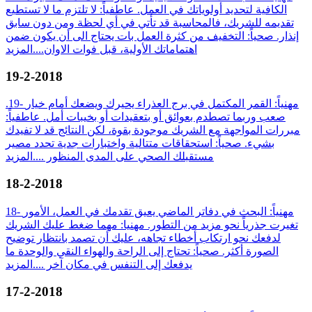
الكافية لتحديد أولوياتك في العمل. عاطفياً: لا تلتزم ما لا تستطيع
تقديمه للشريك، فالمحاسبة قد تأتي في أي لحظة ومن دون سابق
إنذار. صحياً: التخفيف من كثرة العمل بات يحتاج الى أن يكون ضمن
اهتماماتك الأولية، قبل فوات الاوان....
المزيد
19-2-2018
.19- مهنياً: القمر المكتمل في برج العذراء يحيرك ويضعك أمام خيار
صعب وربما تصطدم بعوائق أو بتعقيدات أو بخيبات أمل. عاطفياً:
مبررات المواجهة مع الشريك موجودة بقوة، لكن النتائج قد لا تفيدك
بشيء. صحياً: استحقاقات متتالية واختبارات جدية تحدد مصير
مستقبلك الصحي على المدى المنظور ....
المزيد
18-2-2018
18- مهنياً: البحث في دفاتر الماضي يعيق تقدمك في العمل، الأمور
تغيرت جذرياً نحو مزيد من التطور. مهنيا: مهما ضغط عليك الشريك
لدفعك نحو ارتكاب أخطاء تجاهه، عليك أن تصمد بانتظار توضيح
الصورة أكثر. صحياً: تحتاج إلى الراحة والهواء النقي والوحدة ما
يدفعك إلى التنفس في مكان آخر ....
المزيد
17-2-2018