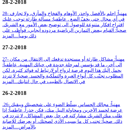
28-2-2018
28- مهنياً: إحلم بالأفضل واحذر الأوهام والفخاخ والمآزق، ولا تجازف
في أي مجال حتى يخفّ الضغ . عاطفيا: مسألة طارئة توجب عليك
اقتراح افكار متنوعة للوصول الى توضيح بعض الأمور مع الشريك.
صحياً: القيام ببعض التمارين الرياضية مردوده ايجابي، فواظب على
ذلك يومياً....
المزيد
27-2-2018
27- مهنياً: مشاكل طارئة أو مستجدة تدفعك إلى الانتقال من مكان
الى آخر، ما قد يؤسس لمرحلة جديدة في حياتك المهنية. عاطفياً:
يحمل إليك هذا اليوم فرصة لزواج أو لارتباط له فوائد كثيرة، لكن
المطلوب تجنّب كل أنواع الغيرة والتملّكية والحسد. صحيا: لا تتردد
في الاتصال بالطبيب في حال انتابتك...
المزيد
26-2-2018
.26- مهنياً: مجالك الحساس يسلّط الضوء على شخصيتك ويبقيك
عرضة لحسد الآخرين ومحاولة النيل منك، فكن حذراً. عاطفياً: إذا
طلب منك الشريك مشاركته في حل بعض المشاكل، لا تتردد في
ذلك. صحياً: تجنب كل ما يسبب الأذى لصحتك، أو يعرضك للإصابة
بالأمراض....
المزيد