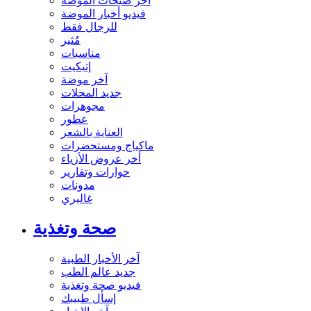
آخر صيحات الموضة
فيديو أخبار الموضة
للرجال فقط
مُثير
مناسبات
إتيكيت
آخر موضة
جديد المحلات
مجوهرات
عطور
العناية بالشعر
ماكياج ومستحضرات
أخر عروض الأزياء
حوارات وتقارير
مدونات
غاليري
صحة وتغذية
آخر الأخبار الطبية
جديد عالم الطب
فيديو صحة وتغذية
إسأل طبيبك