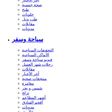
آخر الاخبار
صحة جنسية
طبخ
حلويات
طب بديل
مقابلات
مدونات
سياحة وسفر
التحقيقات السياحية
الأماكن السياحية
فيديو سياحة وسفر
رحلات شهر العسل
مقابلات
آخر الأخبار
منتجعات صحية
مغامرة
شمس و بحر
تزلج
أشهر المطاعم
أفخم الفنادق
مدونات
غاليري