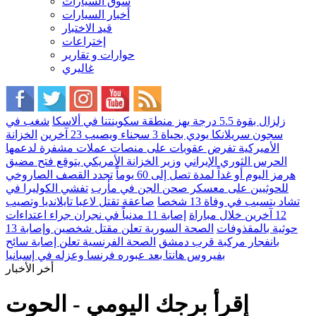
سوق السيارات
أخبار السيارات
قيد الاختبار
إختراعات
حوارات و تقارير
غاليري
زلزال بقوة 5.5 درجة يهز منطقة سكوينتنا في ألاسكا
شغب في
سجون سريلانكا يودي بحياة 3 سجناء ويصيب 23 آخرين
الخزانة
الأميركية تفرض عقوبات على منصات عملات مشفرة لدعمها
الحرس الثوري الإيراني
وزير الخزانة الأمريكي يتوقع فتح مضيق
هرمز اليوم أو غداً لمدة تصل إلى 60 يوماً
تجدد القصف الصاروخي
للحوثيين على معسكر صحن الجن في مأرب
تفشي الكوليرا في
تشاد يتسبب في وفاة 13 شخصا
صاعقة تقتل لاعبا تايلانديا وتصيب
12 آخرين خلال مباراة
إصابة 11 مدنياً في نجران جراء اعتداءات
حوثية بالمقذوفات
الصحة السورية تعلن مقتل شخصين وإصابة 13
بانفجار مركبة قرب دمشق
الصحة الفرنسية تعلن إصابة سائح
بفيروس هانتا بعد عبوره فرنسا وعزله في إسبانيا
أخر الأخبار
إقرأ برجك اليومي - الحوت