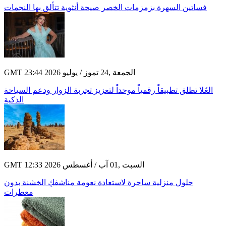
فساتين السهرة بزمزمات الخصر صيحة أنثوية تتألق بها النجمات
GMT 23:44 2026 الجمعة ,24 تموز / يوليو
العُلا تطلق تطبيقاً رقمياً موحداً لتعزيز تجربة الزوار ودعم السياحة
الذكية
GMT 12:33 2026 السبت ,01 آب / أغسطس
حلول منزلية ساحرة لاستعادة نعومة مناشفكِ الخشنة بدون
معطرات