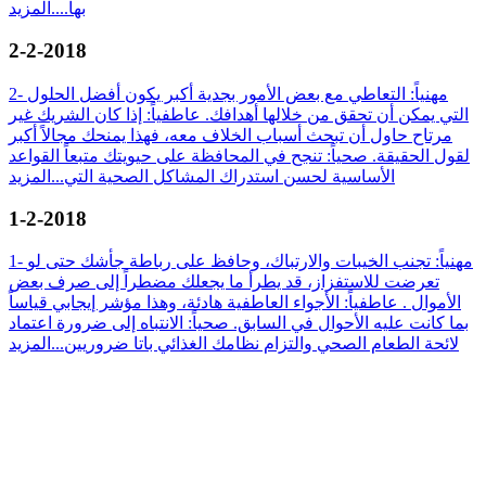
بها....
المزيد
2-2-2018
2- مهنياً: التعاطي مع بعض الأمور بجدية أكبر يكون أفضل الحلول
التي يمكن أن تحقق من خلالها أهدافك. عاطفياً: إذا كان الشريك غير
مرتاح حاول أن تبحث أسباب الخلاف معه، فهذا يمنحك مجالاً أكبر
لقول الحقيقة. صحياً: تنجح في المحافظة على حيويتك متبعاً القواعد
الأساسية لحسن استدراك المشاكل الصحية التي...
المزيد
1-2-2018
1- مهنياً: تجنب الخيبات والارتباك، وحافظ على رباطة جأشك حتى لو
تعرضت للاستفزاز، قد يطرأ ما يجعلك مضطراً إلى صرف بعض
الأموال . عاطفياً: الأجواء العاطفية هادئة، وهذا مؤشر إيجابي قياساً
بما كانت عليه الأحوال في السابق. صحياً: الانتباه إلى ضرورة اعتماد
لائحة الطعام الصحي والتزام نظامك الغذائي باتا ضروريين...
المزيد