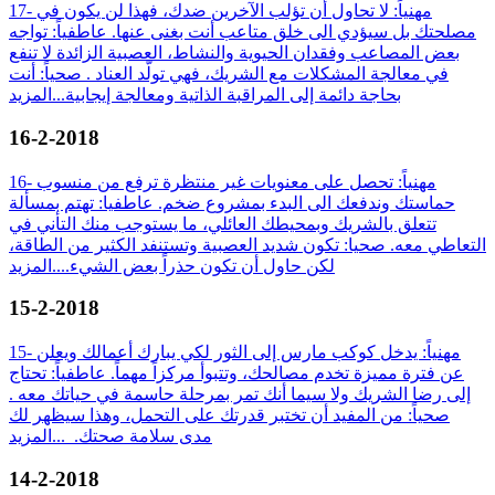
17- مهنياً: لا تحاول أن تؤلب الآخرين ضدك، فهذا لن يكون في
مصلحتك بل سيؤدي الى خلق متاعب أنت بغنى عنها. عاطفياً: تواجه
بعض المصاعب وفقدان الحيوية والنشاط، العصبية الزائدة لا تنفع
في معالجة المشكلات مع الشريك، فهي تولّد العناد . صحياً: أنت
بحاجة دائمة إلى المراقبة الذاتية ومعالجة إيجابية...
المزيد
16-2-2018
16- مهنياً: تحصل على معنويات غير منتظرة ترفع من منسوب
حماستك وندفعك الى البدء بمشروع ضخم. عاطفيا: تهتم بمسألة
تتعلق بالشريك وبمحيطك العائلي، ما يستوجب منك التأني في
التعاطي معه. صحيا: تكون شديد العصبية وتستنفد الكثير من الطاقة،
لكن حاول أن تكون حذراً بعض الشيء....
المزيد
15-2-2018
15- مهنياً: يدخل كوكب مارس إلى الثور لكي يبارك أعمالك ويعلن
عن فترة مميزة تخدم مصالحك، وتتبوأ مركزاً مهماً. عاطفياً: تحتاج
إلى رضا الشريك ولا سيما أنك تمر بمرحلة حاسمة في حياتك معه .
صحياً: من المفيد أن تختبر قدرتك على التحمل، وهذا سيظهر لك
مدى سلامة صحتك. ...
المزيد
14-2-2018