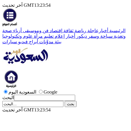
آخر تحديث GMT13:23:54
الرئيسية
أخبارعاجلة
رياضة
ثقافة
إقتصاد
فن وموسيقى
أزياء
صحة
وتغذية
سياحة وسفر
ديكور
أخبار
إعلام
تعليم
مرأة
علوم وتكنولوجيا
بيئة
مدوَّنات
أبراج
فيديو
سيارات
Google
السعودية اليوم
البحث
آخر تحديث GMT13:23:54