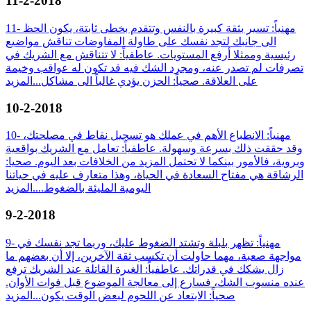
11-2-2018
11- مهنياً: تسير بثقة كبيرة بالنفس وتتقدم بخطى ثابتة، يكون الحظ
الى جانبك لتجد نفسك على طاولة المفاوضات تناقش مواضيع
رئيسية وممثلا أرفع المستويات. عاطفياً: لا تتناقش مع الشريك في
تصرفات لم تصدر عنه، ومجرد الشك فيه قد تكون له عواقب وخيمة
على العلاقة. صحياً: الحزن يؤدي غالباً الى مشاكل...
المزيد
10-2-2018
10- مهنياً: الانطباع الأهم في عملك هو تسجيل نقاط في مصلحتك،
وقد حققت ذلك بسرعة وسهولة. عاطفياً: تعامل مع الشريك بواقعية
وبروية، فالأمور بينكما لا تحتمل المزيد من الخلافات بعد اليوم. صحيا:
الرشاقة هي مفتاح السعادة في الحياة، وهذا متعارف عليه في حياتنا
اليومية المليئة بالضغوط....
المزيد
9-2-2018
9- مهنياً: تظهر بلبلة وتشتد الضغوط عليك، وربما تجد نفسك في
مواجهة صعبة، مهما حاولت أن تكسب ثقة الآخرين، إلا أن بعضهم ما
زال يشكك في قدراتك. عاطفياً: الغيرة القاتلة عند الشريك ترفع
عنده منسوب الشك، فسارع إلى معالجة الموضوع قبل فوات الأوان.
صحياً: الابتعاد عن اللحوم لبعض الوقت يكون...
المزيد