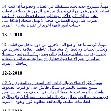
14- مهنياً: مشروع جديد يحدد مستقبلك في العمل، وخصوصاً اذا كنت
تستعد لتأمين عمل مرادف يحميك من غدر الزمن. عاطفياً: تستقطب
الشريك إليك أكثر فأكثر، وهذا ليس مصادفة فأنت تعرف كيف
تضرب على وتره الحساس. صحياً: لا تهمل صحتك إطلاقاً على
حساب أمور تافهة أخرى لن تفيدك بشيء....
المزيد
13-2-2018
13- مهنياً: كن متأنياً جداً واصغ الى الآخرين من دون تدخّل من قبلك،
وتجنّب الخيبات ولا تعط رأيًا مشاكساً . عاطفياً: العلاقة بالشريك في
أجمل أوقاتها والتفاهم بينكما يبلغ الذروة حول كل المواضيع . صحياً:
البدانة لن تضر إلا صاحبها، فحاول أن تبدأ بحمية غذائية لاستعادة
رشاقتك....
المزيد
12-2-2018
.12- مهنياً: تكثر الاتصالات والزيارات، إحم استقرارك المعنوي ولا
تسمح لنفسك بالتصرف بشكل طائش حتى لو كثرت الضغوط
واشتدت المصاعب. عاطفياً: الذهاب في الخلاف مع الشريك ليس
في مصلحتك، الحذر مطلوب في التعامل معه. صحياً: للارهاق والأرق
انعكاسات سلبية، والمعالجة مطلوبة فوراً وبقوة....
المزيد