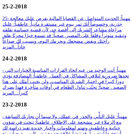
25-2-2018
25- مهنياً: الحديث المتواصل عن القضايا المالية يفرض عليك معالجة
جذرية، وخصوصاً أنك تمر بيوم غير مستقرة مادياً. عاطفياً: عليك
مراعاة مشاعر الشريك إلى أقصة حد، لأن قضية حساسة تقلقه
وتبقيه متوتراً وقلقاً على المصير. صحياً: قد تسمع خبرًا محزنًا يقلق
راحتك ويقض مضجعك ويحرمك النوم، ويسبب لك صداعاً
حاداً...
المزيد
24-2-2018
- مهنياً: أنت الوحيد من عيه اتخاذ القرارات المناسبة الخيارات التي
تجدها ضرورية لتلافي المشاكل في العمل. عاطفياً: المصادفة تؤدي
دوراً كبيراُ في اختيار الشريك المناسب، ولن يخيب أملك على هذا
الصعيد . صحياً: تجنّب تناول الطعام في أوقات متأخرة فهذا يضرك
كثيراً....
المزيد
23-2-2018
- مهنياً: عليك التأّني والحذر في عملك، ولا سيما أن تجاربك السابقة
مع الزملاء غير مشجعة على الإطلاق. عاطفياً: تبحث في شؤون
حياتية وعاطفية، وتهتم لمعلومات وأخبار جديدة تفيد دراسة لك
أوتحقيقاً أوتصوراً، قد تنشأ علاقة جديدة تبصر النور . صحياً: تمتع