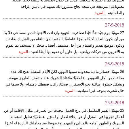
الشريك بما لا تقتنع به شخصيًا، فذلك قد تكون انعكاساته سلبية لاحقًا. صحيًا:
معنوياتك المرتفعة هي نتيجة نجاح مشروع لك يسهم في تأمين الراحة
فيديو
والطمأنينة....
المزيد
سيارات
27-9-2018
27-مهنيًا: يوم جيّد جدًّا فإذا تضافرت الجهود وازدادت الاجتهادات والمساعي فلا بدّ
من أن يكون النجاح أكيدًا وباهرًا. عاطفيًا: الدعم الذي تتلقاه من الشريك يفاجئك،
ويكون موضع تقدير واهتمام من أجل مستقبل أفضل. صحيًا: لا تستخف بما يقوم
به الآخرون من حركات رياضية، بل حاول أن تقوم بها أيضًا لتفيد...
المزيد
26-9-2018
26-مهنيًا: خسائر مادية محدودة سببها التهوّر، لكنّ الأيام المقبلة تفتح لك عدة
مجالات من أجل التعويض. عاطفيًا: ملاقاة الشريك عند منتصف الطريق مهمة،
وتشكل خطوة إضافية نحو الاستقرار. صحيًا: راقب ضغطك باهتمام، ولا سيما في
حال شعرت بدوخة غير اعتيادية....
المزيد
25-9-2018
25-مهنيًا: القمر المكتمل في برج الحمل يتحدث عن تغيير في مكان الإقامة أو عن
أعمال تجريها في المنزل أو عن إخلاء لعقار أو لمنزل. عاطفيًا: تحاول استمالة
الشريك والظهور أمامه بالمبالي والمهتم، وخصوصًا بعد معاملتك الباردة له أخيرًا.