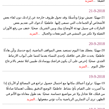
خفيفًا. ...
المزيد
21-9-2018
21-مهنيًا: تعيش توترًا وتأسفًا، وقد تحول ظروف خارجة عن إرادتك دون لقاء بعض
الأشخاص أو الجماعات التي تسعى إليها. عاطفيًا: أدعوك الى تقديم بعض
التنازلات في سبيل تهدئة الأوضاع بينك وبين الشريك. صحيًا: خفف من رفع الأوزان
الثقيلة ولا تكثر من المشي في المرتفعات والجبال. ...
المزيد
20-9-2018
20-مهنيًا: يجعلك هذا اليوم تستعيد بعض المواقف الماضية، إتبع حدسك وكُن هادئًا.
عاطفيًا: يحدث خلل في علاقتك بإحدى النساء بعدما كنتما على أبواب الارتباط
الجدي. صحيًا: إحرص على أن يكون فراشك ووسادتك طبيين لئلا تشعر بالانزعاج
خلال النوم. ...
المزيد
19-9-2018
19-مهنيًا: تراوح أعمالك مكانها مع احتمال حصول تراجع في المصالح أو الأرباح إذا
ما أصررت على القيام بأيّ نشاط. عاطفيًا: الوضع الدقيق يتطلّب اهتمامًا صادقًا
من قبلك، فلا تجادل ولا تثر مواضيع حساسة. صحيًا: بعد طول معاناة مع الألم في
الظهر، ترى أن التمارين الرياضية بدأت تؤتي مفعولها....
المزيد