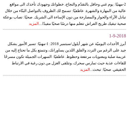
2-مهنيًا: يوم غني وحافل بالتقدّم والنجاح، خطواتك وجهودك تأخذك الى مواقع
عالية من المهارة والشهرة. عاطفيًا: تسمح لك الظروف بالتواصل البنّاء من خلال
تبادل الآراء والحوار والمصارحة من دون الإساءة الى الشريك. صحيًا: تصاب بوعكة
صحية تبقيك طريح الفراش تتعلم منها درسًا صحيًا مفيدًا....
المزيد
1-9-2018
أبرز الأحداث اليوميّة عن شهر أيلول/سبتمبر 2018: 1-مهنيًا: تسير الأمور بشكل
جيد على الرغم من التردد والقلق اللذين يساورانك، وتتمتع بكل ما تحتاج إليه من
عزيمة صلبة ومعنويات مرتفعة وحظوظ. عاطفيًا: السهرات الجميلة تكون مسرحًا
للقاءات عذبة حيث تمارس سحرك، وتتلقى الغزل من دون رغبة في الارتباط
الحقيقي. صحيًا: تبحث...
المزيد