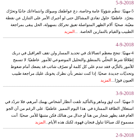
5-9-2018
5-مهنيًا: تنظّم شؤونًا عامة وخاصة، دع عواطفك وميولك وانتماءاتك جانبًا وتحرّك
بتجرّد. عاطفيًا: حاول تفادي المشاكل حتى لو أجبرك الأمر على التنازل عن نقطة
معيّنة. صحيًا: آلام الظهر المتواصلة تعيق تحركك بسهولة، الحل يبقى بمراجعة
الطبيب والقيام بالتمارين الخاصة. ...
المزيد
4-9-2018
4-مهنيًا: تنجح معظم اتصالاتك في تحديد المسار ولن تقف العراقيل في دربك
إطلاقًا شرط التحلّي بالمنطق والتحليل الموضوعي للأمور. عاطفيًا: لا تسمح
للأمور بالتأزّم، فقد تندم على كل كلمة أو تصرّف شائب قد يضعك أمام ضغوط
وتحديّات جديدة. صحيًا: إذا كنت تشعر بأن نظرك يخونك عليك مراجعة طبيب
العيون فورًا....
المزيد
3-9-2018
3-مهنيًا: أنت لبِق وماهر وبالتأكيد تلفت أنظار أشخاص يهمك أمرهم، فلا تتردّد في
استغلال الطاقة الممتازة في هذا اليوم المميز. عاطفيًا: على الرغم من أن الجو
العام فقد يظهر شجار من هنا أو جدال من هنالك فكن متنبهًا للأمر. صحيًا: أنت
مسموح لك صباحًا تناول فنجان قهوة، لكنك هذه الأيام...
المزيد
2-9-2018