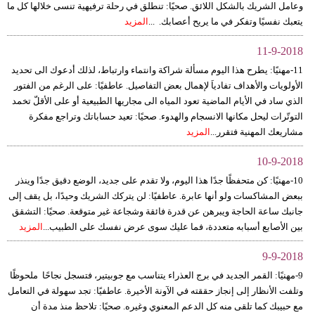
وعامل الشريك بالشكل اللائق. صحيًا: تنطلق في رحلة ترفيهية تنسى خلالها كل ما
يتعبك نفسيًا وتفكر في ما يريح أعصابك. ...
المزيد
11-9-2018
11-مهنيًا: يطرح هذا اليوم مسألة شراكة وانتماء وارتباط، لذلك أدعوك الى تحديد
الأولويات والأهداف تفادياَ لإهمال بعض التفاصيل. عاطفيًا: على الرغم من الفتور
الذي ساد في الأيام الماضية تعود المياه الى مجاريها الطبيعية أو على الأقلّ تخمد
التوتّرات ليحل مكانها الانسجام والهدوء. صحيًا: تعيد حساباتك وتراجع مفكرة
مشاريعك المهنية فتقرر...
المزيد
10-9-2018
10-مهنيًا: كن متحفظًا جدًا هذا اليوم، ولا تقدم على جديد، الوضع دقيق جدًا وينذر
ببعض المشاكسات ولو أنها عابرة. عاطفيًا: لن يتركك الشريك وحيدًا، بل يقف إلى
جانبك ساعة الحاجة ويبرهن عن قدرة فائقة وشجاعة غير متوقعة. صحيًا: التشقق
بين الأصابع أسبابه متعددة، فما عليك سوى عرض نفسك على الطبيب...
المزيد
9-9-2018
9-مهنيًا: القمر الجديد في برج العذراء يتناسب مع جوبيتير، فتسجل نجاحًا ملحوظًا
وتلفت الأنظار إلى إنجاز حققته في الآونة الأخيرة. عاطفيًا: تجد سهولة في التعامل
مع حبيبك كما تلقى منه كل الدعم المعنوي وغيره. صحيًا: تلاحظ منذ مدة أن