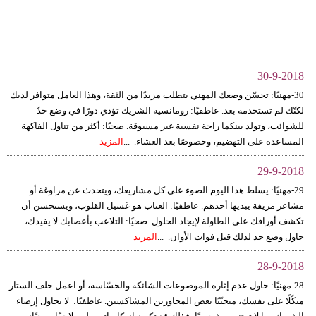
وسفر
ديكور
أخبار
30-9-2018
30-مهنيًا: تحسّن وضعك المهني يتطلب مزيدًا من الثقة، وهذا العامل متوافر لديك
إعلام
لكنّك لم تستخدمه بعد. عاطفيًا: رومانسية الشريك تؤدي دورًا في وضع حدّ
للشوائب، وتولد بينكما راحة نفسية غير مسبوقة. صحيًا: أكثر من تناول الفاكهة
تعليم
المساعدة على التهضيم، وخصوصًا بعد العشاء. ...
المزيد
مرأة
29-9-2018
29-مهنيًا: يسلط هذا اليوم الضوء على كل مشاريعك، ويتحدث عن مراوغة أو
علوم
مشاعر مزيفة يبديها أحدهم. عاطفيًا: العتاب هو غسيل القلوب، ويستحسن أن
وتكنولوجيا
تكشف أوراقك على الطاولة لإيجاد الحلول. صحيًا: التلاعب بأعصابك لا يفيدك،
حاول وضع حد لذلك قبل فوات الأوان. ...
المزيد
بيئة
28-9-2018
مدوَّنات
28-مهنيًا: حاول عدم إثارة الموضوعات الشائكة والحسّاسة، أو اعمل خلف الستار
متكّلًا على نفسك، متجنّبًا بعض المحاورين المشاكسين. عاطفيًا: لا تحاول إرضاء
أبراج