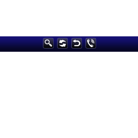
الرئيسية
أخبارعاجلة
رياضة
ثقافة
إقتصاد
فن
وموسيقى
أزياء
صحة وتغذية
سياحة وسفر
ديكور
أخبار
إعلام
تعليم
مرأة
علوم وتكنولوجيا
بيئة
مدونات
أبراج
فيديو
سيارات
Maintained and developed by Arabs Today Group SAL
جميع الحقوق محفوظة لمجموعة العرب اليوم الاعلامية 2023 ©