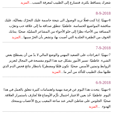
شعرك يتساقط بكثرة، فتسارع إلى الطبيب لمعرفة السبب....
المزيد
8-9-2018
8-مهنيًا: إذا كنت فعلًا تريد الوصول الى نتيجة حاسمة عليك التحرّك بفعاليّة، عليك
مناقشة المواضيع الحساسة. عاطفيًا: تتطوّر صداقة ما إلى علاقة حب وتقرّب
المسافة بين الأحباء نظرًا إلى خلو الأجواء من المشاعر السلبيّة. صحيًا: ينتابك
الخوف من الطفرة الجلدية التي أصبت بها، وتشعر بأن الحرّ سببها....
المزيد
7-9-2018
7-مهنيًا: انفراجات على الصعيد المهني والوضع المالي لا بدّ من أن يصطلح بعض
الشيء. عاطفيًا: تسير الأمور بشكل جيد هذا اليوم مفسحة في المجال لتعزيز
الروابط وتمتين الأسس. صحيًا: تكون قلقًا ومضطربًا بانتظار نتائج فحص الدم الذي
طلبها منك الطبيب للتأكد من أمر ما....
المزيد
6-9-2018
6-مهنيًا: يتحدث هذا اليوم عن فرصة مهنية واهتمامات كثيرة تتعلق بالعمل في هذا
اليوم. عاطفيًا: خُذ بعين الاعتبار احتمال تأزّم الأوضاع فلا تُجازف باستمرار العلاقة.
صحيًا: الجلوس على شاطئ البحر عند ساعة المغيب يريح الأعصاب ويمنحك
الهدوء. ...
المزيد