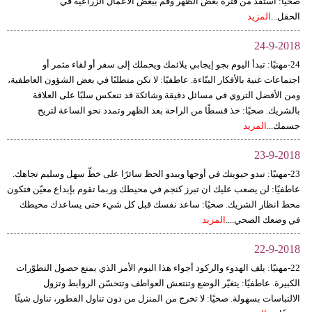
صحيًا: استفد من فترة بعض الظهر وقم ببعض الأعمال الزراعية في
الحقل...
المزيد
24-9-2018
24-مهنيًا: تبدأ اليوم بجو إيجابي يلائمك ويحملك إلى سفر أو لقاء مثمر أو
اجتماعات غنية بالأفكار البنّاءة. عاطفيًا: لا تكن متطلبًا في بعض الشؤون العاطفية،
ومن الأفضل التروي في مسائل دقيقة وشائكة قد تنعكس سلبًا على العلاقة
بالشريك. صحيًا: خذ قسطًا من الراحة بعد الظهر وتمدد نحو الساعة لتريح
جسمك...
المزيد
23-9-2018
23-مهنيًا: تبدو حيويتك في أوجها ويبدو الحظ سائرًا على خطّ سهل وسليم تجاهك.
عاطفيًا: لن يصعب عليك ان تبرز كنجم في محيطك وربما تقوم بإبداع معيّن فتكون
محط انظار الشريك. صحيًا: ساعد نفسك قبل كل شيء حتى يساعدك محيطك
في وضعك الصحي....
المزيد
22-9-2018
22-مهنيًا: يلف الهدوء والركود أجواء هذا اليوم الأمر الذي يمنع حصول التطوّرات
الكبيرة. عاطفيًا: يتغيّر الوضع وتنتعش العواطف وتتحسّن الروابط وتزول
الالتباسات بسهولة. صحيًا: لا تخرج من المنزل من دون تناول الفطور، تناول شيئًا