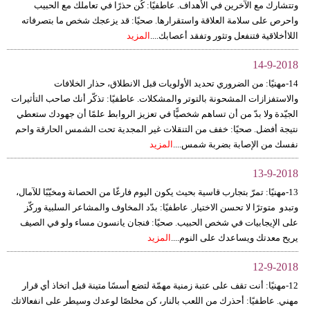
وتتشارك مع الآخرين في الأهداف. عاطفيًا: كُن حذرًا في تعاملك مع الحبيب
واحرص على سلامة العلاقة واستقرارها. صحيًا: قد يزعجك شخص ما بتصرفاته
اللاأخلاقية فتنفعل وتثور وتفقد أعصابك....
المزيد
14-9-2018
14-مهنيًا: من الضروري تحديد الأولويات قبل الانطلاق، حذار الخلافات
والاستفزازات المشحونة بالتوتر والمشكلات. عاطفيًا: تذكّر أنك صاحب التأثيرات
الجيّدة ولا بدّ من أن تساهم شخصيًّا في تعزيز الروابط علمًا أن جهودك ستعطي
نتيجة أفضل. صحيًا: خفف من التنقلات غير المجدية تحت الشمس الحارقة واحم
نفسك من الإصابة بضربة شمس....
المزيد
13-9-2018
13-مهنيًا: تمرّ بتجارب قاسية بحيث يكون اليوم فارغًا من الحصانة ومخيّبًا للآمال،
وتبدو متوترًا لا تحسن الاختيار. عاطفيًا: بدّد المخاوف والمشاعر السلبية وركّز
على الإيجابيات في شخص الحبيب. صحيًا: فنجان يانسون مساء ولو في الصيف
يريح معدتك ويساعدك على النوم....
المزيد
12-9-2018
12-مهنيًا: أنت تقف على عتبة زمنية مهمّة لتضع أسسًا متينة قبل اتخاذ أي قرار
مهني. عاطفيًا: أحذرك من اللعب بالنار، كن مخلصًا لوعدك وسيطر على انفعالاتك