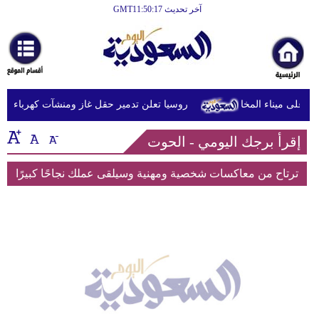
آخر تحديث GMT11:50:17
الرئيسية
أخبارعاجلة
رياضة
روسيا تعلن تدمير حقل غاز ومنشآت كهرباء في 
ثقافة
إقرأ برجك اليومي - الحوت
إقتصاد
فن
ترتاح من معاكسات شخصية ومهنية وسيلقى عملك نجاحًا كبيرًا
وموسيقى
أزياء
صحة
وتغذية
سياحة