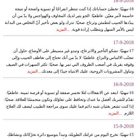
18-9-2018
18-مهنيًا: تخطئ حساباتك إذا كنت تنتظر انفراجًا أو تسوية واضحة أو نتيجة
حاسمة لأمر معيّن. عاطفيًا: الجو يثير لديك المخاوف والهواجس ولا بدّ من أن
يبدّدها الحبيب لتطمئن وترتاح. صحيًا: تدرك ولو بعض تأخير أنّ التخلص من البدانة
ليس بالأمر السهل ويتطلب إرادة قوية. ...
المزيد
17-9-2018
17-مهنيًا: تشكو التأخير والانزعاج، وتبدو غير مسيطر على الأوضاع، حاول أن
تتجنّب الالتباس والنزاع. عاطفيًا: لا بدّ من أنك تحتاج إلى تعاطف الحبيب وإلى
وقوفه بقربك في أصعب الظروف التي تمر بها. صحيًا: تكثر السهرات في الصيف
وتناول المشروبات الروحية، عليك الانتباه جيدًا إلى معدتك....
المزيد
16-9-2018
16-مهنيًا: ابتعد عن الانفعالات لئلا تخسر صفقة أو تسوية أو فرصة ثمينة. عاطفيًا:
تقدّم للشريك أفضل ما عندك وتحافظ على تفاؤلك وتكون متحمسًا للعلاقة. صحيًا:
إذا كنت تشعر بغثيان شبه دائم فما عليك سوى مراجعة الطبيب ليصف لك العلاج
اللازم. ...
المزيد
15-9-2018
15-مهنيًا: تخرج اليوم من عزلتك الطويلة، وتبدأ بتوسيع دائرة تحرّكاتك ونشاطك