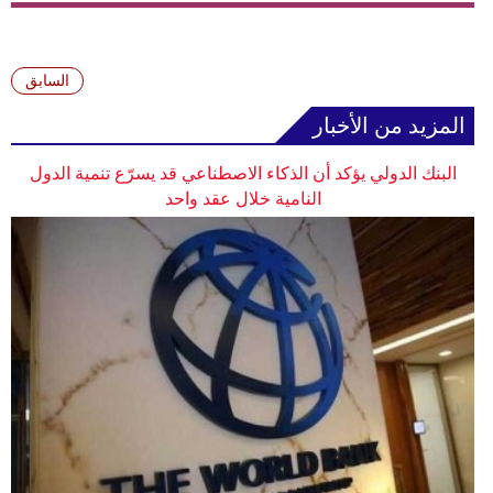
وسفر
ديكور
السابق
أخبار
المزيد من الأخبار
إعلام
البنك الدولي يؤكد أن الذكاء الاصطناعي قد يسرّع تنمية الدول
النامية خلال عقد واحد
تعليم
مرأة
علوم
وتكنولوجيا
بيئة
مدوَّنات
أبراج