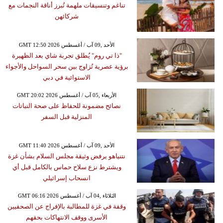
تناغم وتنسيقات ملهمة تُبرز أناقة النجمات مع
شركائهن
GMT 12:50 2026 الأحد ,09 آب / أغسطس
"ذا تي روم" يُطلق تجربة شاي بعد الظهيرة
برؤية عصرية تُزاوج بين سحر السواحل والأجواء
الاستوائية في دبي
GMT 20:02 2026 الأربعاء ,05 آب / أغسطس
نصائح مضمونة للحفاظ على صحة النباتات
المنزلية قبل السفر
GMT 11:40 2026 الأحد ,09 آب / أغسطس
نتنياهو يرفض وثيقة مجلس السلام بشأن غزة
ويشترط نزع سلاح حماس بالكامل قبل أي
انسحاب إسرائيلي
GMT 06:16 2026 الثلاثاء ,04 آب / أغسطس
وقفة في غزة للمطالبة بالإفراج عن الصحفيين
الأسرى ووقف الانتهاكات بحقهم