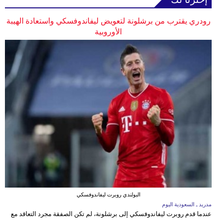
رودري يقترب من برشلونة لتعويض ليفاندوفسكي واستعادة الهيبة
الأوروبية
البولندي روبرت ليفاندوفسكي
مدريد ـ السعودية اليوم
عندما قدم روبرت ليفاندوفسكي إلى برشلونة، لم تكن الصفقة مجرد التعاقد مع