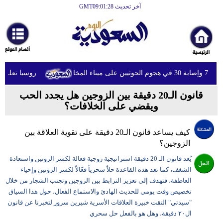
آخر تحديث GMT09:01:28
الرئيسية
أخبارعاجلة
رياضة
 المخا
روسيا تعلن تدم
ثقافة
قانون الـ20 دقيقة بين الزوجين هل يجدد الحب
إقتصاد
ويقضي على الخلافات؟
فن
كيف يساعد قانون الـ20 دقيقة على تقوية العلاقة بين
وموسيقى
الزوجين؟
أزياء
يُعد قانون الـ 20 دقيقة استراتيجية زوجية فعالة لكسر الروتين واستعادة
الشغف، كما تعد هذه القاعدة حلاً سحرياً فعّالاً لكسر الروتين وإحياء
صحة
العاطفة، فتهدف إلى تعزيز الترابط بين الزوجين وتجنب الشجار من خلال
وتغذية
تخصيص وقت يومي للحديث الهادئ والاستماع الفعال، حول هذا السياق
"سيدتي" التقت خبيرة العلاقات الأسرية شيرين سرور لتخبرنا عن قانون
سياحة
ال٢٠ دقيقة، وهل هو بالفعل حل سحري