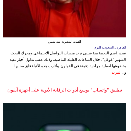
الفنانة المصرية منة شلبي
القاهرة ـ السعودية اليوم
تصدر اسم النجمة منة شلبي ترند منصات التواصل الاجتماعي ومحرك البحث
الشهير "غوغل"، خلال الساعات القليلة الماضية، وذلك عقب تداول أخبار تفيد
بخضوعها لعملية جراحية دقيقة في القولون. وأثارت هذه الأنباء قلق محبيها
و...
المزيد
تطبيق "واتساب" يوسع أدوات الرقابة الأبوية على أجهزة آيفون