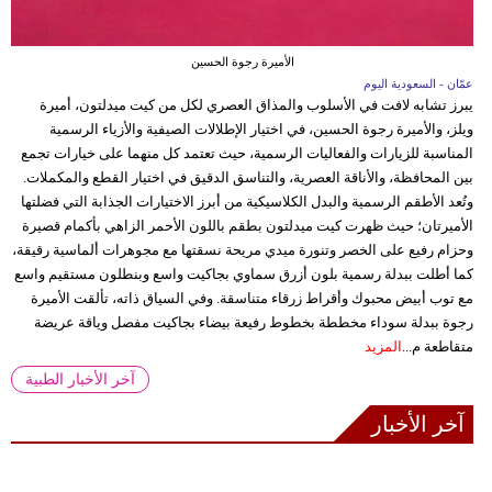
الأميرة رجوة الحسين
عمّان - السعودية اليوم
يبرز تشابه لافت في الأسلوب والمذاق العصري لكل من كيت ميدلتون، أميرة
ويلز، والأميرة رجوة الحسين، في اختيار الإطلالات الصيفية والأزياء الرسمية
المناسبة للزيارات والفعاليات الرسمية، حيث تعتمد كل منهما على خيارات تجمع
بين المحافظة، والأناقة العصرية، والتناسق الدقيق في اختيار القطع والمكملات.
وتُعد الأطقم الرسمية والبدل الكلاسيكية من أبرز الاختيارات الجذابة التي فضلتها
الأميرتان؛ حيث ظهرت كيت ميدلتون بطقم باللون الأحمر الزاهي بأكمام قصيرة
وحزام رفيع على الخصر وتنورة ميدي مريحة نسقتها مع مجوهرات ألماسية رقيقة،
كما أطلت ببدلة رسمية بلون أزرق سماوي بجاكيت واسع وبنطلون مستقيم واسع
مع توب أبيض محبوك وأقراط زرقاء متناسقة. وفي السياق ذاته، تألقت الأميرة
رجوة ببدلة سوداء مخططة بخطوط رفيعة بيضاء بجاكيت مفصل وياقة عريضة
متقاطعة م...
المزيد
آخر الأخبار الطبية
آخر الأخبار