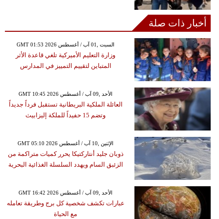
أخبار ذات صلة
GMT 01:53 2026 السبت ,01 آب / أغسطس
وزارة التعليم الأميركية تلغي قاعدة الأثر
المتباين لتقييم التمييز في المدارس
GMT 10:45 2026 الأحد ,09 آب / أغسطس
العائلة الملكية البريطانية تستقبل فرداً جديداً
وتضم 15 حفيداً للملكة إليزابيث
GMT 05:10 2026 الإثنين ,10 آب / أغسطس
ذوبان جليد أنتاركتيكا يحرر كميات متراكمة من
الزئبق السام ويهدد السلسلة الغذائية البحرية
GMT 16:42 2026 الأحد ,09 آب / أغسطس
عبارات تكشف شخصية كل برج وطريقة تعامله
مع الحياة