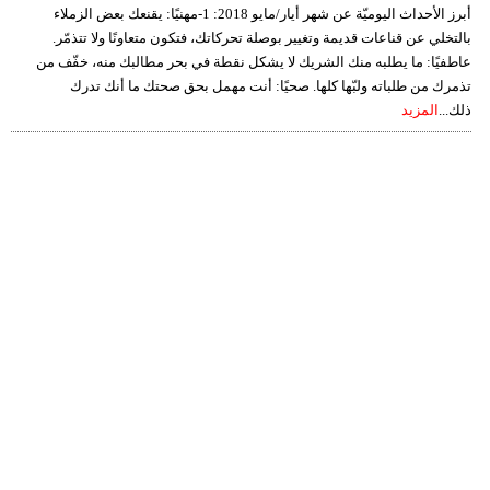
أبرز الأحداث اليوميّة عن شهر أيار/مايو 2018: 1-مهنيًا: يقنعك بعض الزملاء
بالتخلي عن قناعات قديمة وتغيير بوصلة تحركاتك، فتكون متعاونًا ولا تتذمّر.
عاطفيًا: ما يطلبه منك الشريك لا يشكل نقطة في بحر مطالبك منه، خفّف من
تذمرك من طلباته ولبّها كلها. صحيًا: أنت مهمل بحق صحتك ما أنك تدرك
ذلك...
المزيد