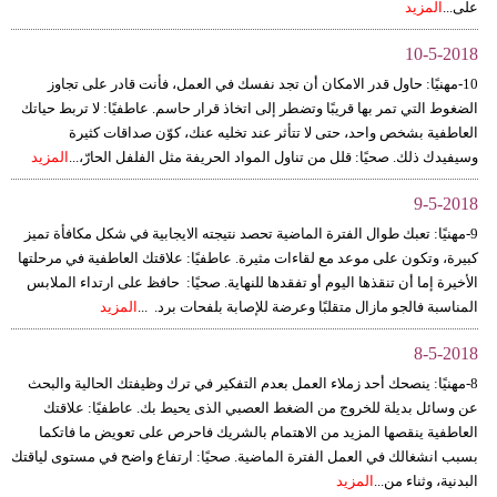
على...
المزيد
10-5-2018
10-مهنيًا: حاول قدر الامكان أن تجد نفسك في العمل، فأنت قادر على تجاوز
الضغوط التي تمر بها قريبًا وتضطر إلى اتخاذ قرار حاسم. عاطفيًا: لا تربط حياتك
العاطفية بشخص واحد، حتى لا تتأثر عند تخليه عنك، كوّن صداقات كثيرة
وسيفيدك ذلك. صحيًا: قلل من تناول المواد الحريفة مثل الفلفل الحارّ،...
المزيد
9-5-2018
9-مهنيًا: تعبك طوال الفترة الماضية تحصد نتيجته الايجابية في شكل مكافأة تميز
كبيرة، وتكون على موعد مع لقاءات مثيرة. عاطفيًا: علاقتك العاطفية في مرحلتها
الأخيرة إما أن تنقذها اليوم أو تفقدها للنهاية. صحيًا: حافظ على ارتداء الملابس
المناسبة فالجو مازال متقلبًا وعرضة للإصابة بلفحات برد. ...
المزيد
8-5-2018
8-مهنيًا: ينصحك أحد زملاء العمل بعدم التفكير في ترك وظيفتك الحالية والبحث
عن وسائل بديلة للخروج من الضغط العصبي الذى يحيط بك. عاطفيًا: علاقتك
العاطفية ينقصها المزيد من الاهتمام بالشريك فاحرص على تعويض ما فاتكما
بسبب انشغالك في العمل الفترة الماضية. صحيًا: ارتفاع واضح في مستوى لياقتك
البدنية، وثناء من...
المزيد