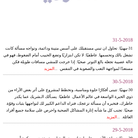
وسفر
ديكور
أخبار
31-5-2018
إعلام
31-مهنيًا: تحاول ان تبني مستقبلك على أسس متينة ودائمة، وتواجه مسألة كانت
تشغل بالك وتحسمها. عاطفيًا: لا تكن ابتزازيًا وتضع الحبيب أمام الضغوط، فهو في
تعليم
حالة عصيبة تجعله بالغ التوتر. صحيًا: إذا خرجت للمشي مسافات طويلة فكن
مستعدًا لمواجهة التعب والصعوبة في التنفس. ...
المزيد
مرأة
30-5-2018
علوم
30-مهنيًا: تتبنى أفكارًا حلوة ومناسبة، وتخطط لمشروع على أثر بعض الآراء من
وتكنولوجيا
ذوي الخبرة الواسعة في عالم الأعمال. عاطفيًا: يسـألك الـشريك عما يكدر
خاطرك، فتخبره أن مسألة تزعجك، فتراه الداعم الكبير لك لتواجهها بثبات وقوّة.
بيئة
صحيًا: تجنب كل ما شأنه إثارة المشاكل الصحية واحرص على سلامة جميع أفراد
العائلة. ...
المزيد
مدوَّنات
29-5-2018
أبراج