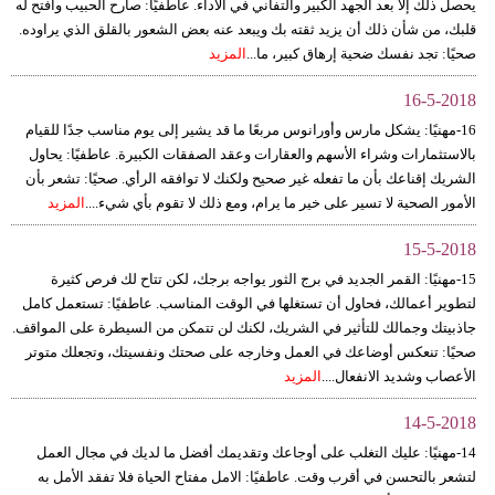
يحصل ذلك إلا بعد الجهد الكبير والتفاني في الأداء. عاطفيًا: صارح الحبيب وافتح له
قلبك، من شأن ذلك أن يزيد ثقته بك ويبعد عنه بعض الشعور بالقلق الذي يراوده.
صحيًا: تجد نفسك ضحية إرهاق كبير، ما...
المزيد
16-5-2018
16-مهنيًا: يشكل مارس وأورانوس مربعًا ما قد يشير إلى يوم مناسب جدًا للقيام
بالاستثمارات وشراء الأسهم والعقارات وعقد الصفقات الكبيرة. عاطفيًا: يحاول
الشريك إقناعك بأن ما تفعله غير صحيح ولكنك لا توافقه الرأي. صحيًا: تشعر بأن
الأمور الصحية لا تسير على خير ما يرام، ومع ذلك لا تقوم بأي شيء....
المزيد
15-5-2018
15-مهنيًا: القمر الجديد في برج الثور يواجه برجك، لكن تتاح لك فرص كثيرة
لتطوير أعمالك، فحاول أن تستغلها في الوقت المناسب. عاطفيًا: تستعمل كامل
جاذبيتك وجمالك للتأثير في الشريك، لكنك لن تتمكن من السيطرة على المواقف.
صحيًا: تنعكس أوضاعك في العمل وخارجه على صحتك ونفسيتك، وتجعلك متوتر
الأعصاب وشديد الانفعال....
المزيد
14-5-2018
14-مهنيًا: عليك التغلب على أوجاعك وتقديمك أفضل ما لديك في مجال العمل
لتشعر بالتحسن في أقرب وقت. عاطفيًا: الامل مفتاح الحياة فلا تفقد الأمل به