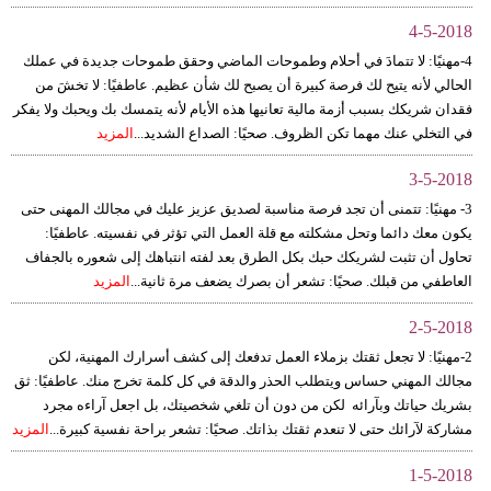
4-5-2018
4-مهنيًا: لا تتمادَ في أحلام وطموحات الماضي وحقق طموحات جديدة في عملك
الحالي لأنه يتيح لك فرصة كبيرة أن يصبح لك شأن عظيم. عاطفيًا: لا تخشَ من
فقدان شريكك بسبب أزمة مالية تعانيها هذه الأيام لأنه يتمسك بك ويحبك ولا يفكر
في التخلي عنك مهما تكن الظروف. صحيًا: الصداع الشديد...
المزيد
3-5-2018
3- مهنيًا: تتمنى أن تجد فرصة مناسبة لصديق عزيز عليك في مجالك المهنى حتى
يكون معك دائما وتحل مشكلته مع قلة العمل التي تؤثر في نفسيته. عاطفيًا:
تحاول أن تثبت لشريكك حبك بكل الطرق بعد لفته انتباهك إلى شعوره بالجفاف
العاطفي من قبلك. صحيًا: تشعر أن بصرك يضعف مرة ثانية...
المزيد
2-5-2018
2-مهنيًا: لا تجعل ثقتك بزملاء العمل تدفعك إلى كشف أسرارك المهنية، لكن
مجالك المهني حساس ويتطلب الحذر والدقة في كل كلمة تخرج منك. عاطفيًا: ثق
بشريك حياتك وبآرائه لكن من دون أن تلغي شخصيتك، بل اجعل آراءه مجرد
مشاركة لآرائك حتى لا تنعدم ثقتك بذاتك. صحيًا: تشعر براحة نفسية كبيرة...
المزيد
1-5-2018