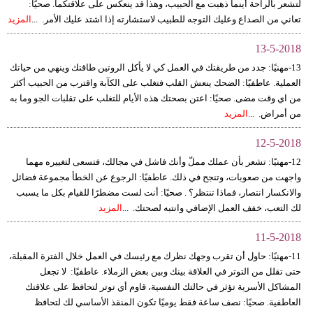
لتشعر بالراحة أينما ذهبت مع الحبيب، وهذا قد ينعكس على علاقتكما. صحيًا:
تعاني من الصداع وعليك التوجه للطبيب لاستشارته إذا اشتد عليك الأمر. ...
المزيد
13-5-2018
13-مهنيًا: جدد من طريقتك في العمل كي لا يأكل الروتين طاقتك وينهي من حياتك
العملية. عاطفيًا: الضحك ينعش القلب فتغلب على الكآبة واقترب من الحبيب أكثر
من اي وقت مضى. صحيًا: اعتن بصحتك هذه الأيام للتغلب على تقلبات الجو وما به
من أمراض. ...
المزيد
12-5-2018
12-مهنيًا: تشعر بأن عملك مملّ وأنك فاشل في مجالك، فتسعى لتغييره مهما
واجهت من صعوبات، وتنجح في ذلك. عاطفيًا: الرجوع عن الخطأ مجموعة فضائل
والانكسار انتصار، فماذا تنتظر؟ . صحيًا: أنت لست مضطرًا للقيام بكل ما يسبب
لك التعب، خفف العمل الإضافي وانتبه لصحتك. ...
المزيد
11-5-2018
11-مهنيًا: حاول أن تقرب وجهك نظرك مع رئيسك في العمل خلال الفترة المقبلة،
حتى تقلل من التوتر في العلاقة بينك وبين بعض الزملاء. عاطفيًا: لا تجعل
المشاكل الأسرية تؤثر في حالتك النفسية، قاوم أي توتر لتحافظ على علاقتك
العاطفية. صحيًا: نصف ساعة فقط يوميًا تكون المنقذ الأساسي لك لتحافظ