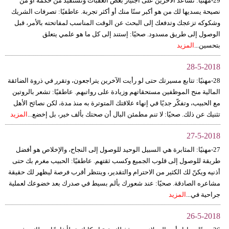
29-مهنيًا: تساعد الآخرين على اجتياز بعض العقبات وتستفيد من حكمة أو من
نصيحة يسديها لك من هو أكبر سنًا منك أو أكثر تجربة. عاطفيًا: تصرفات الشريك
فيديو
وشكوكه تزعجك وتدفعك إلى البحث عن الوقت المناسب لمفاتحته بالأمر، قبل
الوصول إلى طريق مسدود. صحيًا: إستند إلى كل ما هو علمي يتعلق
سيارات
بتحسين...
المزيد
28-5-2018
28-مهنيًا: تتابع مسيرتك حتى لو رأيت الآخرين يتراجعون، وتقرر في ذروة الضائقة
المالية منح الموظفين مستحقاتهم وزيادة على رواتبهم. عاطفيًا: تشعر بالروتين
مع الحبيب، وتفكّر جديًا في إنهاء علاقتك المتوترة به منذ مدة، لكن نصائح الأهل
تثنيك عن ذلك. صحيًا: لا تنم مطمئن البال أن صحتك بألف خير، بل إخضع...
المزيد
27-5-2018
27-مهنيًا: المثابرة هي السبيل الوحيد للوصول إلى النجاح، والإخلاص هو أفضل
طريقة للوصول إلى قلوب الجميع وكسب ثقتهم. عاطفيًا: الحبيب مغرم بك حتى
أذنيه ويكنّ لك الكثير من الاحترام والتقدير، وينتظر أقرب فرصة ليظهر لك حقيقة
مشاعره الصادقة. صحيًا: عند شعورك بألم بسيط في صدرك بعد خضوعك لعملية
جراحية في...
المزيد
26-5-2018