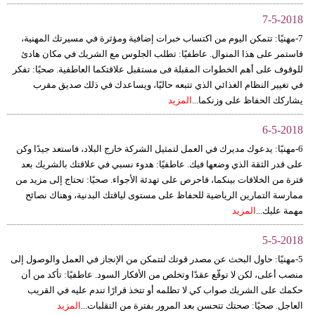
7-5-2018
7-مهنيًا: تتمكن اليوم من اكتساب خبرات إضافية ومؤثرة في مسيرتك المهنية،
فاستمر على هذا المنوال. عاطفيًا: تطلب الجلوس مع الشريك في مكان هادئ
للوقوف على أهم الخطوات المقبلة فى مستقبل علاقتكما العاطفية. صحيًا: تفكر
في تغيير النظام الغذائي الذي تتبعه حاليًا، ويساعدك في ذلك صديق مقرب
يشاركك الحفاظ على وزنكما...
المزيد
6-5-2018
6-مهنيًا: يدعوك مديرك في العمل لتمثيل الشركة خارج البلاد، فاستعد جيدًا وكن
على قدر الثقة الذي وضعها فيك. عاطفيًا: هدوء نسبي في علاقتك بالشريك بعد
فترة من الخلافات بينكما، فاحرص على تهدئة الأجواء. صحيًا: تحتاج إلى مزيد من
ممارسة التمارين الرياضية للحفاظ على مستوى لياقتك البدنية، وهناك نصائح
مهمة عليك...
المزيد
5-5-2018
5-مهنيًا: حاول البحث عن مصدر قوتك لتتمكن من الإنجاز في العمل والوصول إلى
منصب أعلى، لكن لا توقّع عقدًا وتخلص من الأفكار السود. عاطفيًا: تأكد من أن
حكمك على الشريك صواب كي لا تظلمه أو تتخذ قرارًا تندم عليه في القريب
العاجل. صحيًا: صحتك تتحسن بعد المرور بفترة من التقلبات...
المزيد