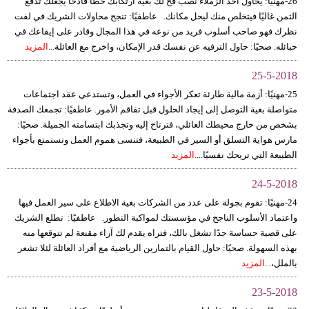
26-مهنيًا: يحاول أحد الزملاء نصب فخ لك بغية ارتكابك خطأ فادحًا يجعلك تدفع
الثمن غاليًا فيتخلص منك ليحل مكانك. عاطفيًا: تنجح محاولات الشريك في لفت
نظرك فهو صاحب أسلوب فريد من نوعه في هذا المجال وقادر على إيقاعك في
حبائله. صحيًا: حاول الترفيه عن نفسك قدر الإمكان، واخرج مع العائلة...
المزيد
25-5-2018
25-مهنيًا: أزمة مالية طارئة تعكر الأجواء في العمل، وتستدعي عقد اجتماعات
متواصلة بغية التوصل إلى إيجاد الحلول قبل تفاقم الأمور. عاطفيًا: تجمعك الصدفة
بشخص من خارج محيطك العائلي، فترتاح إليه وتجذبك ابتسامته الجميلة. صحيًا:
مارس هواية التسلق أو السير في الطبيعة، فتنسى هموم العمل وتستمتع بأجواء
الطبيعة التي تريحك نفسيًا....
المزيد
24-5-2018
24-مهنيًا: تقوم بجولة على عدد من الشركات بغية الاطلاع على سير العمل فيها
واعتماد الأسلوب الناجح في مؤسستك لمواكبة التطور. عاطفيًا: تطلع الشريك
على قضية حساسة جدًا تشغل بالك، فتراه يقدم لك آراء مقنعة لم تتوقعها منه
بهذه السهولة. صحيًا: حاول القيام بالتمارين الرياضية مع أفراد العائلة لئلا تشعر
بالملل،...
المزيد
23-5-2018