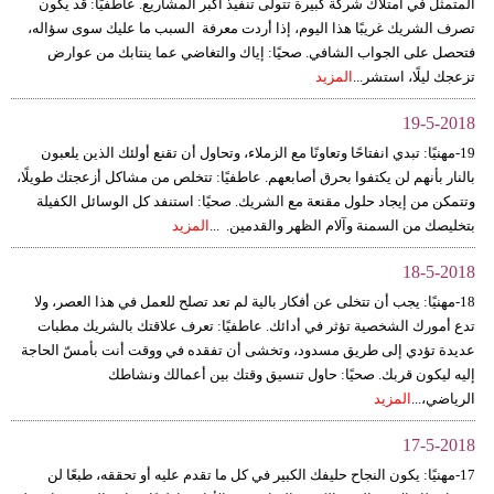
المتمثل في امتلاك شركة كبيرة تتولى تنفيذ أكبر المشاريع. عاطفيًا: قد يكون
تصرف الشريك غريبًا هذا اليوم، إذا أردت معرفة السبب ما عليك سوى سؤاله،
فتحصل على الجواب الشافي. صحيًا: إياك والتغاضي عما ينتابك من عوارض
تزعجك ليلًا، استشر...
المزيد
19-5-2018
19-مهنيًا: تبدي انفتاحًا وتعاونًا مع الزملاء، وتحاول أن تقنع أولئك الذين يلعبون
بالنار بأنهم لن يكتفوا بحرق أصابعهم. عاطفيًا: تتخلص من مشاكل أزعجتك طويلًا،
وتتمكن من إيجاد حلول مقنعة مع الشريك. صحيًا: استنفد كل الوسائل الكفيلة
بتخليصك من السمنة وآلام الظهر والقدمين. ...
المزيد
18-5-2018
18-مهنيًا: يجب أن تتخلى عن أفكار بالية لم تعد تصلح للعمل في هذا العصر، ولا
تدع أمورك الشخصية تؤثر في أدائك. عاطفيًا: تعرف علاقتك بالشريك مطبات
عديدة تؤدي إلى طريق مسدود، وتخشى أن تفقده في ووقت أنت بأمسّ الحاجة
إليه ليكون قربك. صحيًا: حاول تنسيق وقتك بين أعمالك ونشاطك
الرياضي،...
المزيد
17-5-2018
17-مهنيًا: يكون النجاح حليفك الكبير في كل ما تقدم عليه أو تحققه، طبعًا لن