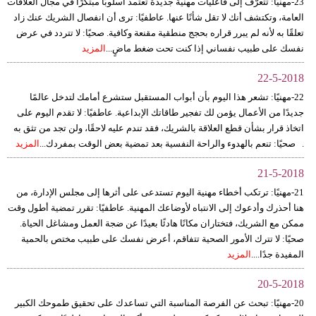
23-مهنيًا: تتعرّف إلى فاعليات مهنية جديدة تعتمد أسلوبًا مبتكرًا في مجال العلاقات
العامة، وتكتشف أنك لا تقل شأنًا عنها. عاطفيًا: ترى أن انفصال الشريك عنك زاد
تعلقًا به لأنه لم يبرر قراره بحجج منطقية مقنعة وكافية. صحيًا: لا تتردد في عرض
نفسك على طبيب نفساني إذا كنت تحت ضغط ماضٍ...
المزيد
22-5-2018
22-مهنيًا: تشعر هذا اليوم بأن أبواب المستقبل ستشرع أمامك لتدخل عالمًا
جديدًا من الأعمال يؤمن لك تفجير طاقاتك الإبداعية. عاطفيًا: لا تقدم اليوم على
اتخاذ قرار بشأن قطع العلاقة بالشريك، فقد تندم عليه لاحقًا، ولن تجد من تثق به
. صحيًا: تنعم بالهدوء والراحة النفسية بعد تمضية بعض الوقت بمفردك...
المزيد
21-5-2018
21-مهنيًا: ترتكب أخطاء مهنية اليوم تستدعى على أثرها إلى مجلس الإدارة، من
هنا أحذرك وأدعوك إلى الانتباه لأوضاعك المهنية. عاطفيًا: تقرر تمضية أطول وقت
ممكن مع الشريك، فتختاران مكانًا هادئًا بعيدًا عن ضجة العمل ومشاغل الحياة.
صحيًا: لا تترك الأمور الصحية تتفاقم، أعرض نفسك على طبيب مختص بالحمية
المفيدة جدًا....
المزيد
20-5-2018
20-مهنيًا: تبحث عن الفرصة المناسبة التي تساعدك على تحقيق طموحك الكبير