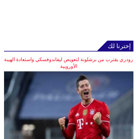
إخترنا لك
رودري يقترب من برشلونة لتعويض ليفاندوفسكي واستعادة الهيبة
الأوروبية