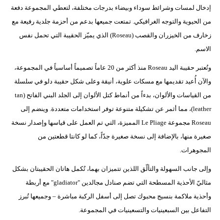
إدخال لمسات وشرائط سوداء وبيضاء بدرجات مختلفة، لتعطي المجموعة دفعة
من الحيوية والتوجه الغرافيكي. تمتعت جميعها بدعم من أحزمة جلدية رفيعة مع
زخارف من الخيزران والقصب (Roseau) الذي يميّز الحقيبة التي تحمل نفس
الاسم.
وتُعتبر حقيبة اليد Roseau منذ أكثر من 20 عاماً تصميماً أساسياً في المجموعة،
والآن أُعيد تقديمها مع مسكات علوية، أنيقة وعلى شكل حقيبة دلو في سلسلة
من القياسات والألوان، بدءاً من أنماط كتل الألوان إلى الجلد البني الفاتح (tan
leather)، مما أثمر عن تشكيلة متنوعة توفر استخدامات متعددة. وينضم إلى
Roseau مجموعة Le Pliage المميزة، التي تم العمل على قياسها وإصدار نسخة
صغيرة منها، بالإضافة إلى نسخة صغيرة جدّاً، كما لو كانتا قطعتين من
المجوهرات.
وإلى جانب السهولة والتألّق اللذين تتميزان بهما، تُكمل هاتان الحقيبتان بشكل
مثاليّ الأحذية المسطحة التي تضم صنادل مجالدين "gladiator" مع أربطة
وأحذية ملاكمة بنسيج محبوك تصل إلى أسفل الركبة مباشرة – وجميعها تُبرز
التفاعل بين السبعينيات والتسعينيات في المجموعة.