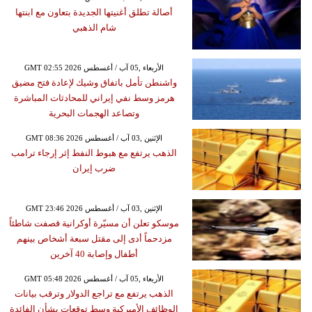
أصالة تطلق أغنيتها الجديدة بتعاون مع ابنتها
شام الذهبي
GMT 02:55 2026 الأربعاء ,05 آب / أغسطس
واشنطن تأمل باتفاق وشيك لإعادة فتح مضيق
هرمز وسط نفي إيراني للمحادثات المباشرة
وتصاعد الهجمات البحرية
GMT 08:36 2026 الإثنين ,03 آب / أغسطس
الذهب يرتفع مع هبوط النفط إثر إرجاء ترامب
ضرب إيران
GMT 23:46 2026 الإثنين ,03 آب / أغسطس
موسكو تعلن أن مسيّرة أوكرانية قصفت شاطئاً
مزدحماً أدى إلى مقتل سبعة أشخاص بينهم
أطفال وإصابة 40 آخرين
GMT 05:48 2026 الأربعاء ,05 آب / أغسطس
الذهب يرتفع مع تراجع الدولار وترقب بيانات
الوظائف الأميركية وسط توقعات بشأن الفائدة