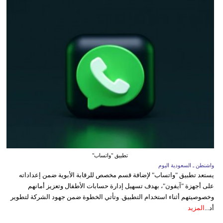
تطبيق "واتساب"
واشنطن ـ السعودية اليوم
يستعد تطبيق "واتساب" لإضافة قسم مخصص للرقابة الأبوية ضمن إعداداته
على أجهزة "آيفون"، بهدف تسهيل إدارة حسابات الأطفال وتعزيز أمانهم
وخصوصيتهم أثناء استخدام التطبيق. وتأتي الخطوة ضمن جهود الشركة لتطوير
أد...
المزيد