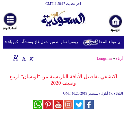
آخر تحديث GMT11:50:17
الرئيسية
أخبارعاجلة
رياضة
روسيا تعلن تدمير حقل غاز ومنشآت كهرباء في مقاط
ثقافة
إقتصاد
أزياء
»
Longshan
فن
اكتشفي تفاصيل الأناقة الباريسية من "لونشان" لربيع
وموسيقى
وصيف 2020
أزياء
10:25 2019 الثلاثاء ,17 أيلول / سبتمبر
GMT
صحة
وتغذية
سياحة