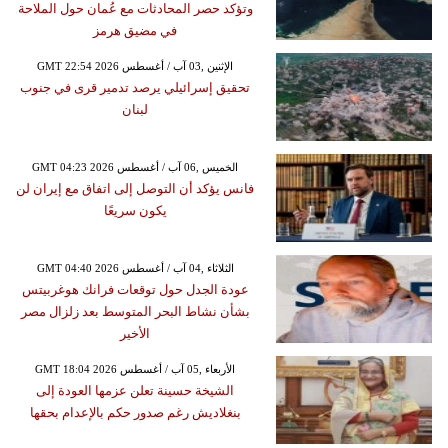
وتؤكد حصر المحادثات مع عُمان حول الملاحة
في مضيق هرمز
GMT 22:54 2026 الإثنين ,03 آب / أغسطس
تحقيق إسرائيلي يرصد تدمير قرى في جنوب
لبنان
GMT 04:23 2026 الخميس ,06 آب / أغسطس
فانس يؤكد أن التوصل إلى اتفاق مع إيران لن
يكون سريعًا
GMT 04:40 2026 الثلاثاء ,04 آب / أغسطس
عودة الجدل حول توقعات فرانك هوغربيتس
بشأن نشاط البحر المتوسط بعد زلزال مصر
الأخير
GMT 18:04 2026 الأربعاء ,05 آب / أغسطس
الشيخة حسينة تعلن عزمها العودة إلى
بنغلاديش رغم صدور حكم بالإعدام بحقها