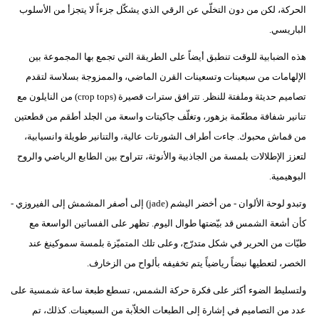
الحركة، لكن من دون التخلّي عن الرقي الذي يشكّل جزءاً لا يتجزأ من الأسلوب
فيديو
الباريسي.
سيارات
هذه الضبابية للوقت تنطبق أيضاً على الطريقة التي تجمع بها المجموعة بين
الإلهامات من سبعينات وتسعينات القرن الماضي، والممزوجة بسلاسة لتقدم
تصاميم حديثة وملفتة للنظر. تترافق سترات قصيرة (crop tops) من النايلون مع
تنانير شفافة مطعّمة بزهور، وتغلّف جاكيتات واسعة من الجلد أطقم من قطعتين
من قماش محبوك. جاءت أطراف الشورتات عالية، والتنانير طويلة وانسيابية،
لتعزز الإطلالات بلمسة من الجاذبية والأنوثة، تتراوح بين الطابع الرياضي والروح
البوهيمية.
وتبدو لوحة الألوان - من أخضر اليشم (jade) إلى أصفر المشمش إلى الفيروزي -
كأن أشعة الشمس قد بيّضتها طوال اليوم. تظهر على الفساتين الواسعة مع
طيّات من الحرير في شكل متدرّج، وعلى تلك المتميّزة بلمسة سموكينغ عند
الخصر، لتعطيها نبضاً رياضياً يتم تخفيفه بألواح من الزخارف.
ولتسليط الضوء أكثر على فكرة حركة الشمس، تسطع طبعة ساعة شمسية على
عدد من التصاميم في إشارة إلى الطبعات الخلاّبة من السبعينات. كذلك، تم