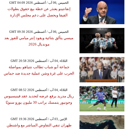
GMT 04:09 2026 الخميس ,06 آب / أغسطس
إنفانتينو يعتذر عن خطة بيع حقوق بطولات
الفيفا ويحصل على دعم مجلس الإدارة
GMT 09:30 2026 الخميس ,06 آب / أغسطس
ميسي يتألق بثنائية ويقود إنتر ميامي للفوز بعد
مونديال 2026
GMT 20:58 2026 الثلاثاء ,04 آب / أغسطس
جماعة أبو شباب تطالب نتنياهو بمواصلة
الحرب على غزة وشن عملية جديدة ضد حماس
GMT 08:52 2026 الثلاثاء ,04 آب / أغسطس
ريال مدريد يرفع عرضه لتجديد عقد فينيسيوس
وجونيور يتمسك براتب 30 مليون يورو سنويًا
GMT 19:36 2026 الإثنين ,03 آب / أغسطس
طهران تنفي التفاوض المباشر مع واشنطن