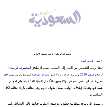
وسفر
ديكور
أخبار
إعلام
تعليم
مجموعة لونشان لربيع وصيف 2020
مرأة
باريس - العرب اليوم
علوم
تمثل رحلة الشمس من الفجر إلى المغيب نقطة الانطلاق ل
مجموعة لونشان
وتكنولوجيا
لربيع وصيف 2020
. ولثالث عرض أزياء في
أسبوع الموضة
في نيويورك، تسترجع
مديرة الابداع الفني، صوفي دولافونتين، الأعمال الفنيّة الغنيّة بالألوان لجودي
بيئة
شيكاغو، وتتخيّل إطلالات تواكب سيّدة طوال اليوم وهي متأنّقة بأزياء مثاليّة لكل
مدوَّنات
المناسبات.
أبراج
وعملت على مزج ومطابقة قطع تردد صدى أسلوب حياتها عالي النشاط وكثير