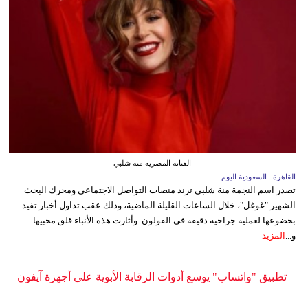
الفنانة المصرية منة شلبي
القاهرة ـ السعودية اليوم
تصدر اسم النجمة منة شلبي ترند منصات التواصل الاجتماعي ومحرك البحث
الشهير "غوغل"، خلال الساعات القليلة الماضية، وذلك عقب تداول أخبار تفيد
بخضوعها لعملية جراحية دقيقة في القولون. وأثارت هذه الأنباء قلق محبيها
و...
المزيد
تطبيق "واتساب" يوسع أدوات الرقابة الأبوية على أجهزة آيفون