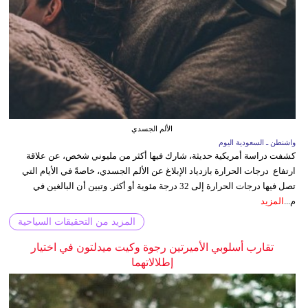
الألم الجسدي
واشنطن ـ السعودية اليوم
كشفت دراسة أمريكية حديثة، شارك فيها أكثر من مليوني شخص، عن علاقة
ارتفاع درجات الحرارة بازدياد الإبلاغ عن الألم الجسدي، خاصةً في الأيام التي
تصل فيها درجات الحرارة إلى 32 درجة مئوية أو أكثر. وتبين أن البالغين في
م...
المزيد
المزيد من التحقيقات السياحية
تقارب أسلوبي الأميرتين رجوة وكيت ميدلتون في اختيار
إطلالاتهما