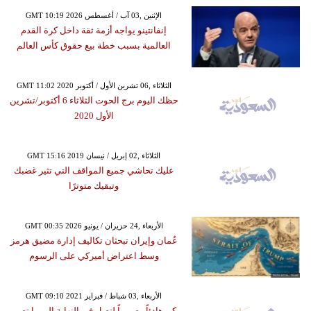
GMT 10:19 2026 الإثنين ,03 آب / أغسطس
إنفانتينو يواجه أزمة ثقة داخل كرة القدم
العالمية بسبب خطة بيع حقوق كأس العالم
GMT 11:02 2020 الثلاثاء ,06 تشرين الأول / أكتوبر
حظك اليوم برج الحوت الثلاثاء 6 أكتوبر/تشرين
الأول 2020
GMT 15:16 2019 الثلاثاء ,02 إبريل / نيسان
عليك تحاشي جميع المواقف التي تثير غضبك
وتبقيك متوترًا
GMT 00:35 2026 الأربعاء ,24 حزيران / يونيو
عُمان وإيران تبحثان تكاليف إدارة مضيق هرمز
وسط اعتراض أميركي على الرسوم
GMT 09:10 2021 الأربعاء ,03 شباط / فبراير
كن هادئاً وصبوراً لتصل في النهاية إلى ما تصبو