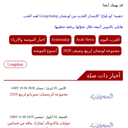
قد يهمك ايضا
حقيبة" لو بلياج" الإصدار الجديد من لونشان Longchamp لعيد الحب
هايلي بالدوين أنيقة خلال تجوّلها برفقة خطيبها
العرب اليوم
Arab News
Arabstoday
اخبار الموضة والازياء
مجموعة لونشان لربيع وصيف 2020
أسبوع الموضة
Longshan
أخبار ذات صلة
GMT 19:36 2020 الإثنين ,20 إبريل / نيسان
مجموعة كريستيان سيريانو لربيع 2020
GMT 11:09 2019 الجمعة ,20 أيلول / سبتمبر
جوليان ماكدونالد يُشارك بباقة من فساتين