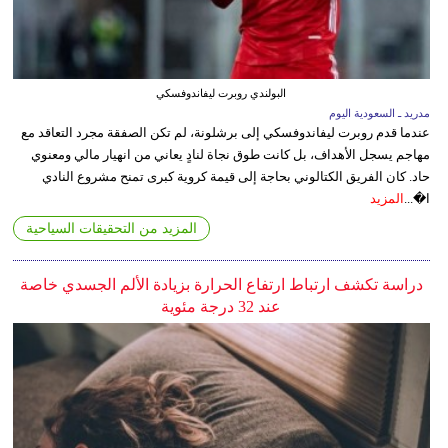
البولندي روبرت ليفاندوفسكي
مدريد ـ السعودية اليوم
عندما قدم روبرت ليفاندوفسكي إلى برشلونة، لم تكن الصفقة مجرد التعاقد مع
مهاجم يسجل الأهداف، بل كانت طوق نجاة لنادٍ يعاني من انهيار مالي ومعنوي
حاد. كان الفريق الكتالوني بحاجة إلى قيمة كروية كبرى تمنح مشروع النادي
ا�...
المزيد
المزيد من التحقيقات السياحية
دراسة تكشف ارتباط ارتفاع الحرارة بزيادة الألم الجسدي خاصة
عند 32 درجة مئوية