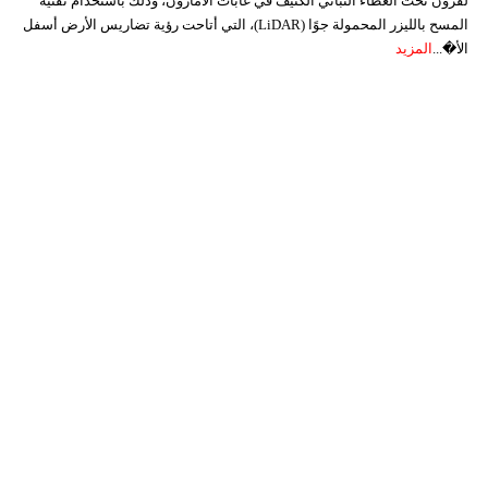
لقرون تحت الغطاء النباتي الكثيف في غابات الأمازون، وذلك باستخدام تقنية
المسح بالليزر المحمولة جوًا (LiDAR)، التي أتاحت رؤية تضاريس الأرض أسفل
الأ�...
المزيد