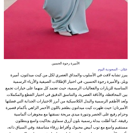
الأميرة رجوة الحسين
عمّان - السعودية اليوم
يبرز تشابه لافت في الأسلوب والمذاق العصري لكل من كيت ميدلتون، أميرة
ويلز، والأميرة رجوة الحسين، في اختيار الإطلالات الصيفية والأزياء الرسمية
المناسبة للزيارات والفعاليات الرسمية، حيث تعتمد كل منهما على خيارات تجمع
بين المحافظة، والأناقة العصرية، والتناسق الدقيق في اختيار القطع والمكملات.
وتُعد الأطقم الرسمية والبدل الكلاسيكية من أبرز الاختيارات الجذابة التي فضلتها
الأميرتان؛ حيث ظهرت كيت ميدلتون بطقم باللون الأحمر الزاهي بأكمام قصيرة
وحزام رفيع على الخصر وتنورة ميدي مريحة نسقتها مع مجوهرات ألماسية
رقيقة، كما أطلت ببدلة رسمية بلون أزرق سماوي بجاكيت واسع وبنطلون
مستقيم واسع مع توب أبيض محبوك وأقراط زرقاء متناسقة. وفي السياق ذاته،