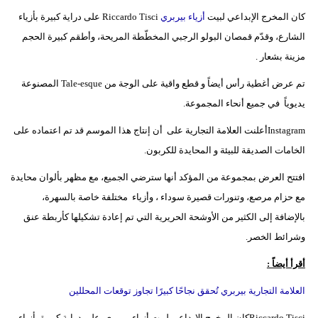
كان المخرج الإبداعي لبيت
أزياء بيربري
Riccardo Tisci على دراية كبيرة بأزياء
فيديو
الشارع، وقدّم قمصان البولو الرجبي المخطّطة المريحة، وأطقم كبيرة الحجم
سيارات
مزينة بشعار .
تم عرض أغطية رأس أيضاً و قطع واقية على الوجة من Tale-esque المصنوعة
يديوياً في جميع أنحاء المجموعة.
Instagram
أعلنت العلامة التجارية على
أن إنتاج هذا الموسم قد تم اعتماده على
الخامات الصديقة للبيئة و المحايدة للكربون.
افتتح العرض بمجموعة من المؤكد أنها سترضي الجميع، مع مظهر بألوان محايدة
مع حزام مرصع، وتنورات قصيرة سوداء ، وأزياء مختلفة خاصة بالسهرة،
بالإضافة إلى الكثير من الأوشحة الحريرية التي تم إعادة تشكيلها كأربطة عنق
وشرائط الخصر.
أقرأ أيضاً :
العلامة التجارية بيربري تُحقق نجاحًا كبيرًا تجاوز توقعات المحللين
Riccardo Tisci
كان المخرج الإبداعي لبيت أزياء بيربري
على دراية كبيرة بأزياء