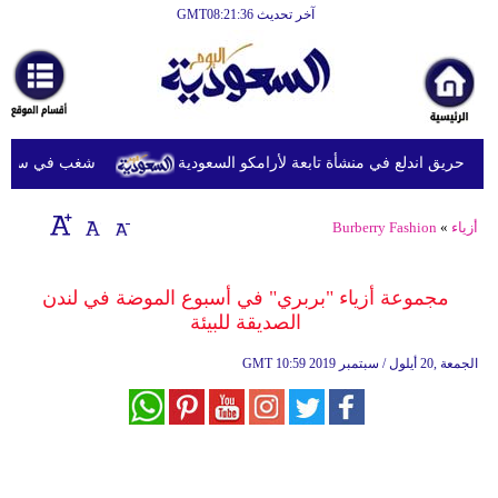
آخر تحديث GMT08:21:36
الرئيسية
أخبارعاجلة
رياضة
 حريق اندلع في منشأة تابعة لأرامكو السعودية
شغب في سجون سريلانكا يودي ب
ثقافة
إقتصاد
أزياء
»
Burberry Fashion
فن
مجموعة أزياء "بربري" في أسبوع الموضة في لندن
وموسيقى
الصديقة للبيئة
أزياء
10:59 2019 الجمعة ,20 أيلول / سبتمبر
GMT
صحة
وتغذية
سياحة