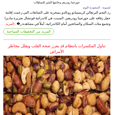
جورجينا رودريغز وخاتمها المثير للتساؤلات
لشبونة - السعودية اليوم
رد النجم البرتغالي كريستيانو رونالدو بسخرية على الشائعات التي زعمت إقامة
حفل زفافه على جورجينا رودريغيز، السبت، في كاتدرائية فونشال بجزيرة ماديرا.
وتجمع مئات السكان والسائحين أمام الكاتدرائية، أملاً في مشاهدة ر�...
المزيد
المزيد من التحقيقات السياحية
تناول المكسرات بانتظام قد يعزز صحة القلب ويقلل مخاطر
الأمراض