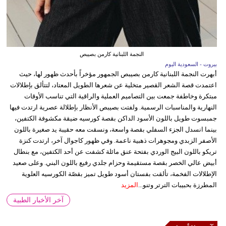
النجمة اللبنانية كارمن بصيبص
بيروت - السعودية اليوم
أبهرت النجمة اللبنانية كارمن بصيبص الجمهور مؤخراً بأحدث ظهور لها، حيث
اعتمدت قصة الشعر القصير متخلية عن شعرها الطويل المعتاد، لتتألق بإطلالات
مبتكرة وخاطفة جمعت بين التصاميم العملية والراقية التي تناسب الأوقات
النهارية والمناسبات الرسمية. ولفتت بصيبص الأنظار بإطلالة عصرية ارتدت فيها
جمبسوت طويل باللون الأسود الداكن بقصة كورسيه ضيقة مكشوفة الكتفين،
بينما انسدل الجزء السفلي بقصة واسعة، ونسقت معه حقيبة يد صغيرة باللون
الأصفر الزبدي ومجوهرات ذهبية ناعمة. وفي ظهور كاجوال آخر، ارتدت كنزة
تريكو باللون البيج الوردي بفتحة عنق مائلة كشفت عن أحد الكتفين، مع بنطال
أبيض عالي الخصر بقصة مستقيمة وحزام جلدي رفيع باللون البني. وعلى صعيد
الإطلالات الفخمة، تألقت بفستان أسود طويل تميز بقصّة الكورسيه العلوية
المطرزة بحبيبات الترتر وتنو...
المزيد
آخر الأخبار الطبية