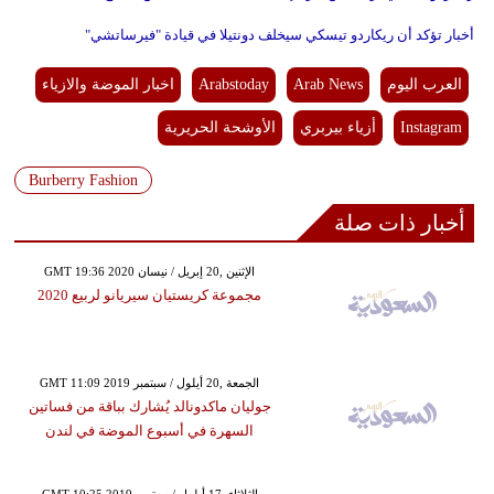
أخبار تؤكد أن ريكاردو تيسكي سيخلف دونتيلا في قيادة "فيرساتشي"
العرب اليوم
Arab News
Arabstoday
اخبار الموضة والازياء
Instagram
أزياء بيربري
الأوشحة الحريرية
Burberry Fashion
أخبار ذات صلة
GMT 19:36 2020 الإثنين ,20 إبريل / نيسان
مجموعة كريستيان سيريانو لربيع 2020
GMT 11:09 2019 الجمعة ,20 أيلول / سبتمبر
جوليان ماكدونالد يُشارك بباقة من فساتين
السهرة في أسبوع الموضة في لندن
GMT 10:25 2019 الثلاثاء ,17 أيلول / سبتمبر