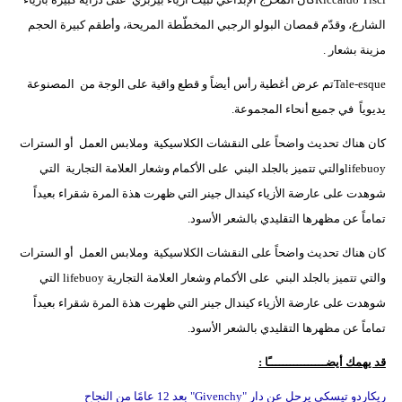
الشارع، وقدّم قمصان البولو الرجبي المخطّطة المريحة، وأطقم كبيرة الحجم
مزينة بشعار .
Tale-esque
تم عرض أغطية رأس أيضاً و قطع واقية على الوجة من
المصنوعة
يديوياً في جميع أنحاء المجموعة.
كان هناك تحديث واضحاً على النقشات الكلاسيكية وملابس العمل أو السترات
lifebuoy
والتي تتميز بالجلد البني على الأكمام وشعار العلامة التجارية
التي
شوهدت على عارضة الأزياء كيندال جينر التي ظهرت هذة المرة شقراء بعيداً
تماماً عن مظهرها التقليدي بالشعر الأسود.
كان هناك تحديث واضحاً على النقشات الكلاسيكية وملابس العمل أو السترات
والتي تتميز بالجلد البني على الأكمام وشعار العلامة التجارية lifebuoy التي
شوهدت على عارضة الأزياء كيندال جينر التي ظهرت هذة المرة شقراء بعيداً
تماماً عن مظهرها التقليدي بالشعر الأسود.
قد يهمك أيضــــــــــــــــًا :
ريكاردو تيسكي يرحل عن دار "Givenchy" بعد 12 عامًا من النجاح