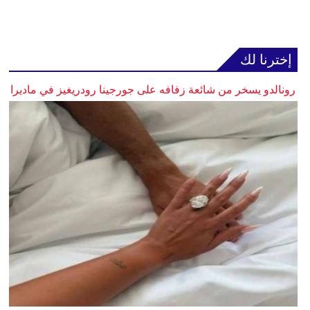
إخترنا لك
رونالدو يسخر من شائعة زفافه على جورجينا رودريغيز في ماديرا