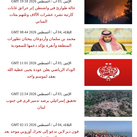
GMT 19:18 2026 الإثنين ,03 آب / أغسطس
حالة طوارئ في واشنطن إثر حرائق غابات
كارثية تشرد عشرات الآلاف وتلتهم مئات
المباني
GMT 08:44 2026 الثلاثاء ,04 آب / أغسطس
محمد بن سلمان وأردوغان يبحثان تطورات
المنطقة وأنقرة تؤكد دعمها للسعودية
GMT 11:01 2026 الإثنين ,03 آب / أغسطس
الوداد الرياضي يعلن عودة يحيى عطية الله
بعقد لموسم واحد
GMT 22:54 2026 الإثنين ,03 آب / أغسطس
تحقيق إسرائيلي يرصد تدمير قرى في جنوب
لبنان
GMT 02:15 2026 الثلاثاء ,04 آب / أغسطس
فون دير لاين تدعو إلى تحرك أوروبي موحد بعد