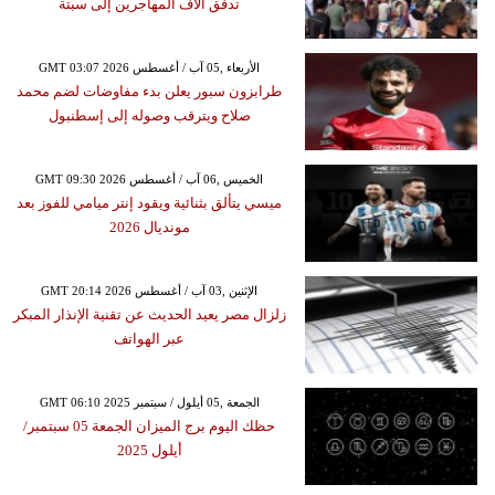
تدفق آلاف المهاجرين إلى سبتة
GMT 03:07 2026 الأربعاء ,05 آب / أغسطس
طرابزون سبور يعلن بدء مفاوضات لضم محمد
صلاح ويترقب وصوله إلى إسطنبول
GMT 09:30 2026 الخميس ,06 آب / أغسطس
ميسي يتألق بثنائية ويقود إنتر ميامي للفوز بعد
مونديال 2026
GMT 20:14 2026 الإثنين ,03 آب / أغسطس
زلزال مصر يعيد الحديث عن تقنية الإنذار المبكر
عبر الهواتف
GMT 06:10 2025 الجمعة ,05 أيلول / سبتمبر
حظك اليوم برج الميزان الجمعة 05 سبتمبر/
أيلول 2025