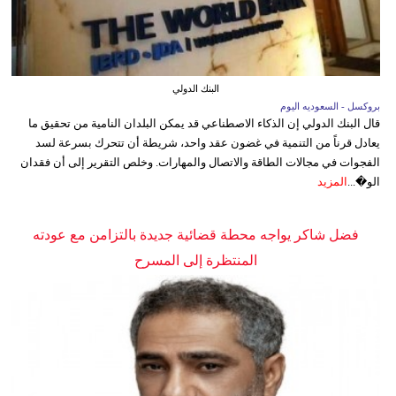
البنك الدولي
بروكسل - السعوديه اليوم
قال البنك الدولي إن الذكاء الاصطناعي قد يمكن البلدان النامية من تحقيق ما
يعادل قرناً من التنمية في غضون عقد واحد، شريطة أن تتحرك بسرعة لسد
الفجوات في مجالات الطاقة والاتصال والمهارات. وخلص التقرير إلى أن فقدان
الو�...
المزيد
فضل شاكر يواجه محطة قضائية جديدة بالتزامن مع عودته
المنتظرة إلى المسرح