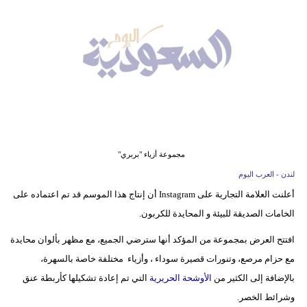
وسفر
ديكور
أخبار
إعلام
تعليم
مجموعة أزياء "بربري"
مرأة
لندن - العرب اليوم
علوم
أعلنت العلامة التجارية على Instagram أن إنتاج هذا الموسم قد تم اعتماده على
وتكنولوجيا
الخامات الصديقة للبيئة و المحايدة للكربون.
بيئة
افتتح العرض بمجموعة من المؤكد أنها سترضي الجميع، مع مظهر بألوان محايدة
مع حزام مرصع، وتنورات قصيرة سوداء ، وأزياء مختلفة خاصة بالسهرة،
مدوَّنات
بالإضافة إلى الكثير من
الأوشحة الحريرية
التي تم إعادة تشكيلها كأربطة عنق
أبراج
وشرائط الخصر.