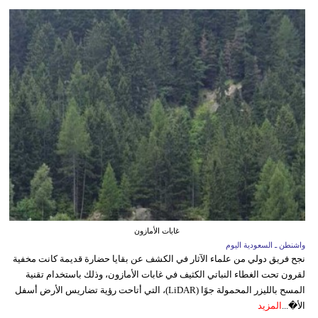
غابات الأمازون
واشنطن ـ السعودية اليوم
نجح فريق دولي من علماء الآثار في الكشف عن بقايا حضارة قديمة كانت مخفية
لقرون تحت الغطاء النباتي الكثيف في غابات الأمازون، وذلك باستخدام تقنية
المسح بالليزر المحمولة جوًا (LiDAR)، التي أتاحت رؤية تضاريس الأرض أسفل
الأ�...
المزيد