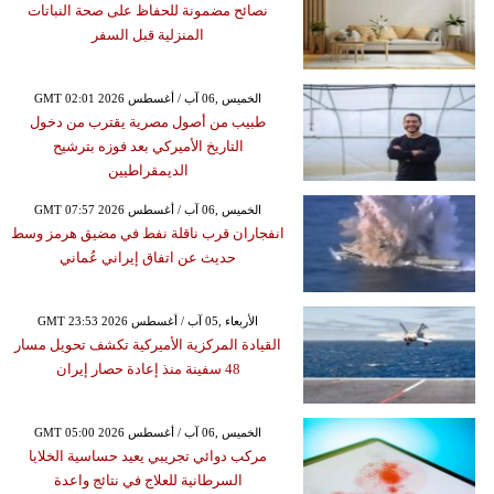
نصائح مضمونة للحفاظ على صحة النباتات
المنزلية قبل السفر
GMT 02:01 2026 الخميس ,06 آب / أغسطس
طبيب من أصول مصرية يقترب من دخول
التاريخ الأميركي بعد فوزه بترشيح
الديمقراطيين
GMT 07:57 2026 الخميس ,06 آب / أغسطس
انفجاران قرب ناقلة نفط في مضيق هرمز وسط
حديث عن اتفاق إيراني عُماني
GMT 23:53 2026 الأربعاء ,05 آب / أغسطس
القيادة المركزية الأميركية تكشف تحويل مسار
48 سفينة منذ إعادة حصار إيران
GMT 05:00 2026 الخميس ,06 آب / أغسطس
مركب دوائي تجريبي يعيد حساسية الخلايا
السرطانية للعلاج في نتائج واعدة