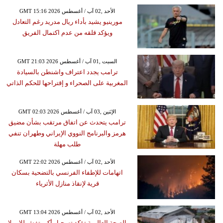
GMT 15:16 2026 الأحد ,02 آب / أغسطس
مورينيو يشيد بأداء ريال مدريد رغم التعادل
ويؤكد قلقه من عدم اكتمال الفريق
GMT 21:03 2026 السبت ,01 آب / أغسطس
ترامب يجدد اعتراف واشنطن بالسيادة
المغربية على الصحراء و إقتراحها للحكم الذاتي
GMT 02:03 2026 الإثنين ,03 آب / أغسطس
ترامب يتحدث عن اتفاق مرتقب بشأن مضيق
هرمز والبرنامج النووي الإيراني وطهران تنفي
طلب مهلة
GMT 22:02 2026 الأحد ,02 آب / أغسطس
اتهامات للإطفاء الفرنسي بالتضحية بسكان
قرية لإنقاذ منازل الأثرياء
GMT 13:04 2026 الأحد ,02 آب / أغسطس
الصحة العالمية تؤكد تسجيل أكبر تفش للإيبولا