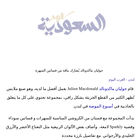
وسفر
ديكور
أخبار
إعلام
تعليم
جوليان ماكدونالد يُشارك بباقة من فساتين السهرة
مرأة
لندن - العرب اليوم
علوم
قام
جوليان ماكدونالد
Julien Macdonald بعمل أفضل ما لديه، وهو صنع ملابس
وتكنولوجيا
تُظهر الكثير من القطع الجريئة بشكل راقي، بمجموعة تحتوي على كل ما يتعلق
بالجاذبية في
أسبوع الموضة
في لندن.
بيئة
بدأت المجموعة مع فستان من الكروشي المناسبة للسهرات و فساتين سوداء
مدوَّنات
وفضية Sparkly لامعة، وأضاف بعض الألوان الربيعية مثل النعناع الأخضر والأزرق
أبراج
الجليدي والأرجواني مع تفاصيل بارزة محددة