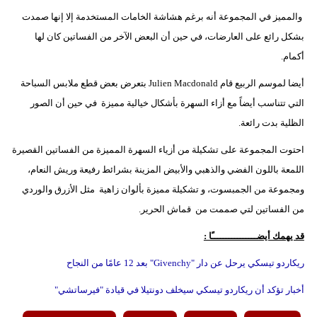
والمميز في المجموعة أنه برغم هشاشة الخامات المستخدمة إلا إنها صمدت
فيديو
بشكل رائع على العارضات، في حين أن البعض الآخر من الفساتين كان لها
سيارات
أكمام.
أيضا لموسم الربيع قام Julien Macdonald بتعرض بعض قطع ملابس السباحة
التي تتناسب أيضاً مع أزاء السهرة بأشكال خيالية مميزة في حين أن الصور
الظلية بدت رائعة.
احتوت المجموعة على تشكيلة من أزياء السهرة المميزة من الفساتين القصيرة
اللمعة باللون الفضي والذهبي والأبيض المزينة بشرائط رفيعة وريش النعام،
ومجموعة من الجمبسوت، و تشكيلة مميزة بألوان زاهية مثل الأزرق والوردي
من الفساتين لتي صممت من قماش الحرير.
قد يهمك أيضــــــــــــــــًا :
ريكاردو تيسكي يرحل عن دار "Givenchy" بعد 12 عامًا من النجاح
أخبار تؤكد أن ريكاردو تيسكي سيخلف دونتيلا في قيادة "فيرساتشي"