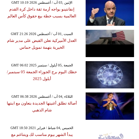
GMT 10:19 2026 الإثنين ,03 آب / أغسطس
إنفانتينو يواجه أزمة ثقة داخل كرة القدم
العالمية بسبب خطة بيع حقوق كأس العالم
GMT 21:26 2026 السبت ,01 آب / أغسطس
العدل الأميركية تعلن القبض على مدير شام
الخيرية بتهمة تمويل حماس
GMT 06:02 2025 الجمعة ,05 أيلول / سبتمبر
حظك اليوم برج الجوزاء الجمعة 05 سبتمبر/
أيلول 2025
GMT 06:38 2026 الثلاثاء ,04 آب / أغسطس
أصالة تطلق أغنيتها الجديدة بتعاون مع ابنتها
شام الذهبي
GMT 18:50 2021 الخميس ,04 شباط / فبراير
يبدأ الشهر بيوم مناسب لك ويتناغم مع