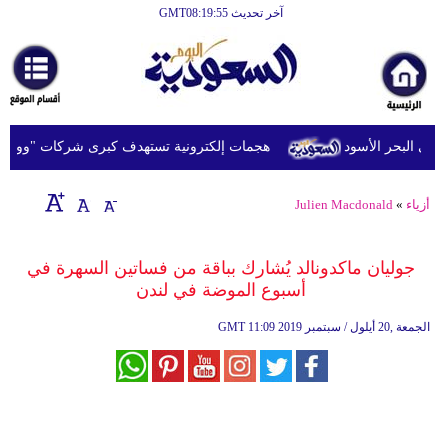
آخر تحديث GMT08:19:55
الرئيسية
أخبارعاجلة
رياضة
 البحر الأسود
هجمات إلكترونية تستهدف كبرى شركات "وول ست
ثقافة
إقتصاد
أزياء
»
Julien Macdonald
فن
جوليان ماكدونالد يُشارك بباقة من فساتين السهرة في
وموسيقى
أسبوع الموضة في لندن
أزياء
11:09 2019 الجمعة ,20 أيلول / سبتمبر
GMT
صحة
وتغذية
سياحة