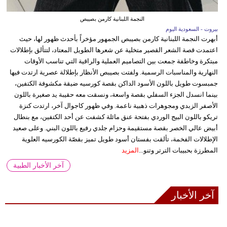
النجمة اللبنانية كارمن بصيبص
بيروت - السعودية اليوم
أبهرت النجمة اللبنانية كارمن بصيبص الجمهور مؤخراً بأحدث ظهور لها، حيث
اعتمدت قصة الشعر القصير متخلية عن شعرها الطويل المعتاد، لتتألق بإطلالات
مبتكرة وخاطفة جمعت بين التصاميم العملية والراقية التي تناسب الأوقات
النهارية والمناسبات الرسمية. ولفتت بصيبص الأنظار بإطلالة عصرية ارتدت فيها
جمبسوت طويل باللون الأسود الداكن بقصة كورسيه ضيقة مكشوفة الكتفين،
بينما انسدل الجزء السفلي بقصة واسعة، ونسقت معه حقيبة يد صغيرة باللون
الأصفر الزبدي ومجوهرات ذهبية ناعمة. وفي ظهور كاجوال آخر، ارتدت كنزة
تريكو باللون البيج الوردي بفتحة عنق مائلة كشفت عن أحد الكتفين، مع بنطال
أبيض عالي الخصر بقصة مستقيمة وحزام جلدي رفيع باللون البني. وعلى صعيد
الإطلالات الفخمة، تألقت بفستان أسود طويل تميز بقصّة الكورسيه العلوية
المطرزة بحبيبات الترتر وتنو...
المزيد
آخر الأخبار الطبية
آخر الأخبار