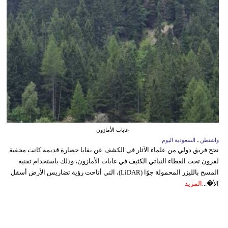
غابات الأمازون
واشنطن ـ السعودية اليوم
نجح فريق دولي من علماء الآثار في الكشف عن بقايا حضارة قديمة كانت مخفية
لقرون تحت الغطاء النباتي الكثيف في غابات الأمازون، وذلك باستخدام تقنية
المسح بالليزر المحمولة جوًا (LiDAR)، التي أتاحت رؤية تضاريس الأرض أسفل
الأ�...
المزيد