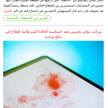
اعتذر جياني إنفانتينو عن "الأخطاء" التي ارتكبها في خططه المثيرة للجدل لبيع
حصص في المسابقات لمستثمرين من القطاع الخاص، لكنه سيظل رئيساً للفيفا
بعد حصوله على دعم كبار المسؤولين التنفيذيين في اجتماع عُقد في الم...
المزيد
المزيد من التحقيقات السياحية
مركب دوائي تجريبي يعيد حساسية الخلايا السرطانية للعلاج في
نتائج واعدة