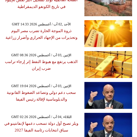
في تاريخ الكونغو الديمقراطية
GMT 14:33 2026 الأحد ,02 آب / أغسطس
ذروة الموجة الحارة تضرب مصر اليوم
وتحذيرات من الإجهاد الحراري وأضرار زراعية
GMT 08:36 2026 الإثنين ,03 آب / أغسطس
الذهب يرتفع مع هبوط النفط إثر إرجاء ترامب
ضرب إيران
GMT 19:04 2026 الإثنين ,03 آب / أغسطس
سحب دعم دولي وتصاعد الضغوط القانونية
والدبلوماسية لإقالة رئيس الفيفا
GMT 02:26 2026 الثلاثاء ,04 آب / أغسطس
ويلز تصبح أول دولة تسحب دعمها لإنفانتينو في
سباق انتخابات رئاسة الفيفا 2027