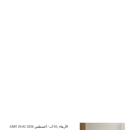
GMT 20:02 2026 الأربعاء ,05 آب / أغسطس