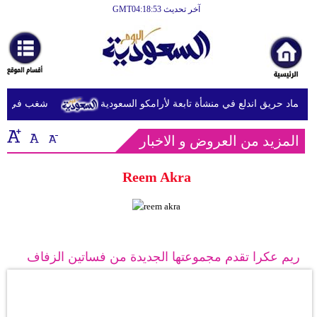
آخر تحديث GMT04:18:53
الرئيسية
أخبارعاجلة
رياضة
إخماد حريق اندلع في منشأة تابعة لأرامكو السعودية
شغب في سجون سريلانك
ثقافة
المزيد من العروض و الاخبار
إقتصاد
فن
Reem Akra
وموسيقى
أزياء
صحة
ريم عكرا تقدم مجموعتها الجديدة من فساتين الزفاف
وتغذية
سياحة