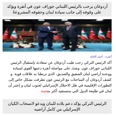
أردوغان يرحب بالرئيس اللبناني جوزاف عون في أنقرة ويؤكد
على وقوفه إلى جانب سيادة لبنان وحقوقه المشروعةً
أنقرة - أحمد الحاج
أكد الرئيس التركي رجب طيب أردوغان عن سعادته بإستقبال الرئيس
اللبناني جوزاف عون .وشدَد على مواصلة أنقرة دعمها القوي لسيادة
ووحدة أراضي لبنان الشقيق والصديق، الذي تربطنا به علاقات قوية. و
كشف أردوغان أن المباحثات مع الرئيس عون تطرقت بشكل خاص إلى
التطورات الإقليمية في ظل الاحتلال الإسرائيلي لجنوب لبنان.و إعتبر أن
لبنان في طليعة الدول التي ستستفيد أكثر من
تتمة
الرئيس التركي يؤكد دعم بلاده للبنان ويدعو لانسحاب الكيان
الإسرائيلي من كامل أراضيه