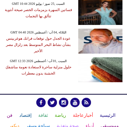
GMT 10:44 2026 السبت ,25 تموز / يوليو
فساتين السهرة بزمزمات الخصر صيحة أنثوية
تتألق بها النجمات
GMT 04:40 2026 الثلاثاء ,04 آب / أغسطس
عودة الجدل حول توقعات فرانك هوغربيتس
بشأن نشاط البحر المتوسط بعد زلزال مصر
الأخير
GMT 12:33 2026 السبت ,01 آب / أغسطس
حلول منزلية ساحرة لاستعادة نعومة مناشفكِ
الخشنة بدون معطرات
الرئيسية
أخبارعاجلة
رياضة
ثقافة
إقتصاد
فن
وموسيقى
أزياء
صحة وتغذية
سياحة وسفر
ديكور