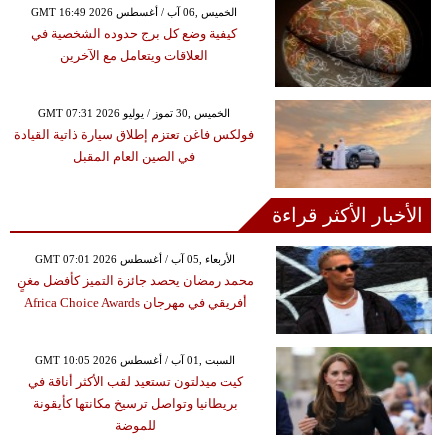
GMT 16:49 2026 الخميس ,06 آب / أغسطس
كيفية وضع كل برج حدوده الشخصية في
العلاقات ويتعامل مع الآخرين
GMT 07:31 2026 الخميس ,30 تموز / يوليو
فولكس فاغن تعتزم إطلاق سيارة ذاتية القيادة
في الصين العام المقبل
الأخبار الأكثر قراءة
GMT 07:01 2026 الأربعاء ,05 آب / أغسطس
محمد رمضان يحصد جائزة التميز كأفضل مغنٍ
أفريقي في مهرجان Africa Choice Awards
GMT 10:05 2026 السبت ,01 آب / أغسطس
كيت ميدلتون تستعيد لقب الأكثر أناقة في
بريطانيا وتواصل ترسيخ مكانتها كأيقونة
للموضة