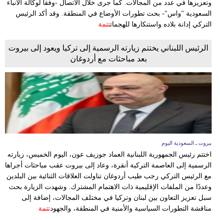
وتعزيزها في عدد من المجالات. كما جرى خلال الاتصال -وفقا لوكالة الأنباء
السعودية "واس"- بحث تطورات الأوضاع في المنطقة. وقد أكد الرئيس
فيديو
التركي إدانة بلاده واستنكارها للهجمات
تتمة
سيارات
الرئيس اللبناني يختتم زيارته الرسمية إلى تركيا ويعود إلى بيروت
بعد مباحثات مع أردوغان
بيروت ـ السعودية اليوم
اختتم رئيس الجمهورية اللبنانية العماد جوزيف عون، اليوم الخميس، زيارته
الرسمية إلى العاصمة التركية أنقرة، وعاد إلى بيروت عقب مباحثات أجراها
مع الرئيس التركي رجب طيب أردوغان تناولت العلاقات الثنائية بين البلدين
وعددًا من الملفات الإقليمية ذات الاهتمام المشترك. وشهدت الزيارة بحث
سبل تعزيز التعاون بين لبنان وتركيا في مختلف المجالات، إضافة إلى
مناقشة التطورات السياسية والأمنية في المنطقة، والجهود
تتمة