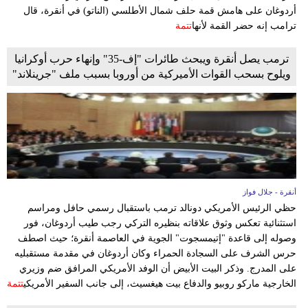
أردوغان على هامش قمة حلف شمال الأطلسي (الناتو) في أنقرة، قال
ترامب إنه حضر القمة لأنها
تتمة
ترمب يصل أنقرة ويبحث طائرات "إف-35" وإنهاء حرب أوكرانيا
ويلوح بسحب القوات الأميركية من أوروبا بسبب ملف "جرينلاند"
أنقرة - جلال فواز
حظي الرئيس الأمريكي دونالد ترمب باستقبال رسمي حافل ومراسم
استثنائية تعكس وثوق علاقاته بنظيره التركي رجب طيب أردوغان، فور
وصوله إلى قاعدة "إتيمسجوت" الجوية في العاصمة أنقرة؛ حيث اصطف
حرس الشرف على السجادة الحمراء وكان أردوغان في مقدمة مستقبليه
على المدرج. وذكر البيت الأبيض أن الوفد الأمريكي المرافق ضم وزيري
الخارجية ماركو روبيو والدفاع بيت هيغسيث، إلى جانب السفير الأمريكي
تتمة