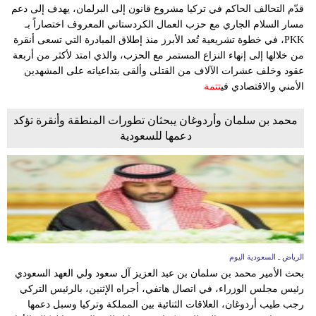
وسفر
قدّم التحالف الحاكم في تركيا مشروع قانون إلى البرلمان، يهدف إلى دعم
مسار السلام الجاري مع حزب العمال الكردستاني المعروف اختصاراً بـ
ديكور
PKK، في خطوة تشريعية تُعد الأبرز منذ إطلاق المبادرة التي تسعى أنقرة
من خلالها إلى إنهاء النزاع المستمر مع الحزب، والذي امتد لأكثر من أربعة
أخبار
عقود وخلف عشرات الآلاف من القتلى وألقى بتداعياته على المشهدين
الأمني والاقتصادي في
تتمة
إعلام
محمد بن سلمان وأردوغان يبحثان تطورات المنطقة وأنقرة تؤكد
تعليم
دعمها للسعودية
مرأة
علوم
وتكنولوجيا
بيئة
الرياض ـ السعودية اليوم
بحث الأمير محمد بن سلمان بن عبد العزيز آل سعود ولي العهد السعودي
مدوَّنات
رئيس مجلس الوزراء، في اتصال هاتفي، أجراه الإثنين، بالرئيس التركي
رجب طيب أردوغان، العلاقات الثنائية بين المملكة وتركيا وسبل دعمها
أبراج