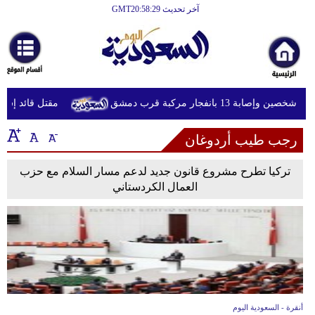
آخر تحديث GMT20:58:29
الرئيسية
أخبارعاجلة
رياضة
ة 13 بانفجار مركبة قرب دمشق
مقتل قائد إس سي
ثقافة
رجب طيب أردوغان
إقتصاد
فن
تركيا تطرح مشروع قانون جديد لدعم مسار السلام مع حزب
العمال الكردستاني
وموسيقى
أزياء
صحة
وتغذية
سياحة
أنقرة - السعودية اليوم