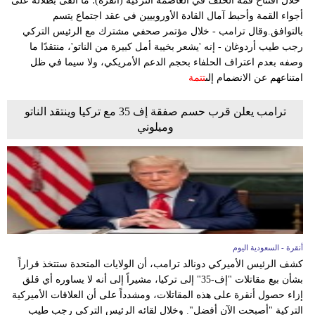
خلال افتتاح قمة الحلف في العاصمة التركية (أنقرة)؛ ما ألقى بظلاله على
أجواء القمة وأحبط آمال القادة الأوروبيين في عقد اجتماع يتسم
بالتوافق.وقال ترامب - خلال مؤتمر صحفي مشترك مع الرئيس التركي
رجب طيب أردوغان - إنه 'يشعر بخيبة أمل كبيرة من الناتو'، منتقدًا ما
وصفه بعدم اعتراف الحلفاء بحجم الدعم الأمريكي، ولا سيما في ظل
امتناعهم عن الانضمام إلى
تتمة
ترامب يعلن قرب حسم صفقة إف 35 مع تركيا وينتقد الناتو
وميلوني
أنقرة - السعودية اليوم
كشف الرئيس الأميركي دونالد ترامب، أن الولايات المتحدة ستتخذ قراراً
بشأن بيع مقاتلات "إف-35" إلى تركيا، مشيراً إلى أنه لا يساوره أي قلق
إزاء حصول أنقرة على هذه المقاتلات، ومشدداً على أن العلاقات الأميركية
التركية "أصبحت الآن أفضل". وخلال لقائه الرئيس التركي رجب طيب