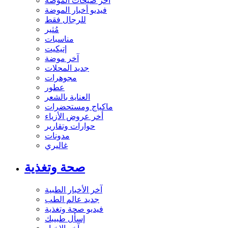
آخر صيحات الموضة
فيديو أخبار الموضة
للرجال فقط
مُثير
مناسبات
إتيكيت
آخر موضة
جديد المحلات
مجوهرات
عطور
العناية بالشعر
ماكياج ومستحضرات
أخر عروض الأزياء
حوارات وتقارير
مدونات
غاليري
صحة وتغذية
آخر الأخبار الطبية
جديد عالم الطب
فيديو صحة وتغذية
إسأل طبيبك