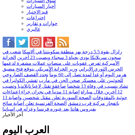
سوق السيارات
أخبار السيارات
قيد الاختبار
إختراعات
حوارات و تقارير
غاليري
زلزال بقوة 5.5 درجة يهز منطقة سكوينتنا في ألاسكا
شغب في
سجون سريلانكا يودي بحياة 3 سجناء ويصيب 23 آخرين
الخزانة
الأميركية تفرض عقوبات على منصات عملات مشفرة لدعمها
الحرس الثوري الإيراني
وزير الخزانة الأمريكي يتوقع فتح مضيق
هرمز اليوم أو غداً لمدة تصل إلى 60 يوماً
تجدد القصف الصاروخي
للحوثيين على معسكر صحن الجن في مأرب
تفشي الكوليرا في
تشاد يتسبب في وفاة 13 شخصا
صاعقة تقتل لاعبا تايلانديا وتصيب
12 آخرين خلال مباراة
إصابة 11 مدنياً في نجران جراء اعتداءات
حوثية بالمقذوفات
الصحة السورية تعلن مقتل شخصين وإصابة 13
بانفجار مركبة قرب دمشق
الصحة الفرنسية تعلن إصابة سائح
بفيروس هانتا بعد عبوره فرنسا وعزله في إسبانيا
أخر الأخبار
العرب اليوم