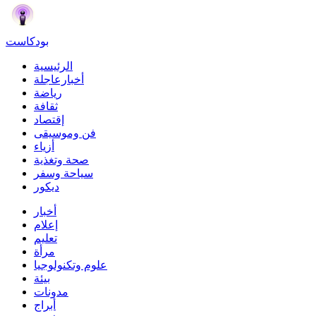
بودكاست
الرئيسية
أخبارعاجلة
رياضة
ثقافة
إقتصاد
فن وموسيقى
أزياء
صحة وتغذية
سياحة وسفر
ديكور
أخبار
إعلام
تعليم
مرأة
علوم وتكنولوجيا
بيئة
مدونات
أبراج