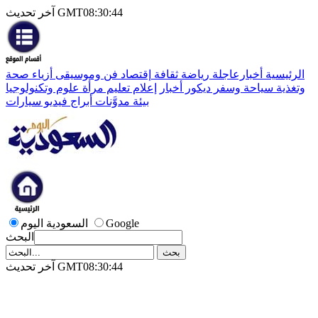
آخر تحديث GMT08:30:44
الرئيسية
أخبارعاجلة
رياضة
ثقافة
إقتصاد
فن وموسيقى
أزياء
صحة
وتغذية
سياحة وسفر
ديكور
أخبار
إعلام
تعليم
مرأة
علوم وتكنولوجيا
بيئة
مدوَّنات
أبراج
فيديو
سيارات
Google
السعودية اليوم
البحث
آخر تحديث GMT08:30:44