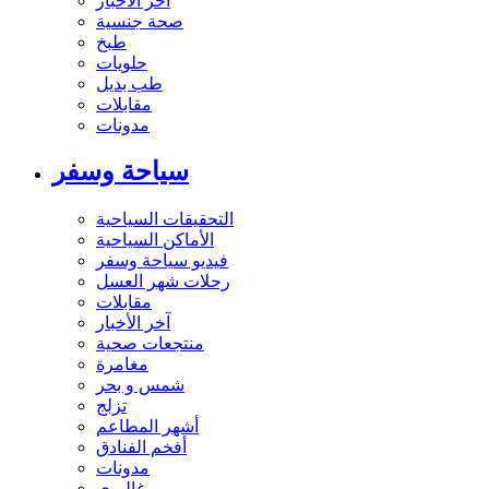
آخر الاخبار
صحة جنسية
طبخ
حلويات
طب بديل
مقابلات
مدونات
سياحة وسفر
التحقيقات السياحية
الأماكن السياحية
فيديو سياحة وسفر
رحلات شهر العسل
مقابلات
آخر الأخبار
منتجعات صحية
مغامرة
شمس و بحر
تزلج
أشهر المطاعم
أفخم الفنادق
مدونات
غاليري