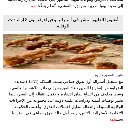
إلى مدينة بونيا القريبة من بؤرة التفشي، إنَّه لم يتضَّح
تتمة
أنفلونزا الطيور تنتشر في أستراليا وخبراء يقدمون 8 إرشادات
للوقاية
كانبرا - السعودية اليوم
مع تسجيل أستراليا أول نفوق جماعي بسبب السلالة (H5N1) شديدة
الضراوة من إنفلونزا الطيور، عاد الفيروس إلى دائرة الاهتمام العالمي،
وسط مخاوف من اتساع نطاق انتشاره واحتمال انتقاله إلى البشر، بينما
تشير توصيات أممية ودراسات علمية دولية إلى مجموعة من الإجراءات
الوقائية البسيطة والفعالة لتقليل احتمالات العدوى. وأعلنت الحكومة
الاتحادية الأسترالية، الاثنين، رصد أول حالة نفوق جماعي في أستراليا
بسبب
تتمة