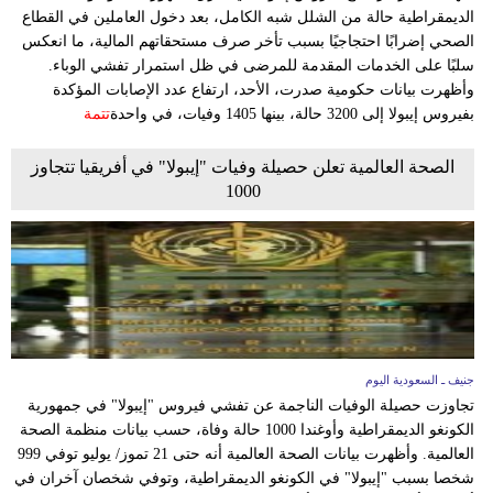
الديمقراطية حالة من الشلل شبه الكامل، بعد دخول العاملين في القطاع
الصحي إضرابًا احتجاجيًا بسبب تأخر صرف مستحقاتهم المالية، ما انعكس
سلبًا على الخدمات المقدمة للمرضى في ظل استمرار تفشي الوباء.
وأظهرت بيانات حكومية صدرت، الأحد، ارتفاع عدد الإصابات المؤكدة
بفيروس إيبولا إلى 3200 حالة، بينها 1405 وفيات، في واحدة
تتمة
الصحة العالمية تعلن حصيلة وفيات "إيبولا" في أفريقيا تتجاوز
1000
جنيف ـ السعودية اليوم
تجاوزت حصيلة الوفيات الناجمة عن تفشي فيروس "إيبولا" في جمهورية
الكونغو الديمقراطية وأوغندا 1000 حالة وفاة، حسب بيانات منظمة الصحة
العالمية. وأظهرت بيانات الصحة العالمية أنه حتى 21 تموز/ يوليو توفي 999
شخصا بسبب "إيبولا" في الكونغو الديمقراطية، وتوفي شخصان آخران في