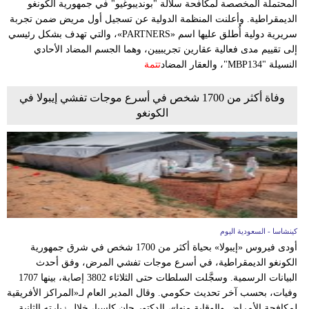
المحتملة المخصصة لمكافحة سلالة "بونديبوغيو" في جمهورية الكونغو
الديمقراطية. وأعلنت المنظمة الدولية عن تسجیل أول مريض ضمن تجربة
فيديو
سريرية دولية أُطلق عليها اسم «PARTNERS»، والتي تهدف بشكل رئيسي
إلى تقييم مدى فعالية عقارين تجريبيين، وهما الجسم المضاد الأحادي
سيارات
النسيلة "MBP134"، والعقار المضاد
تتمة
وفاة أكثر من 1700 شخص في أسرع موجات تفشي إيبولا في
الكونغو
كينشاسا - السعودية اليوم
أودى فيروس «إيبولا» بحياة أكثر من 1700 شخص في شرق جمهورية
الكونغو الديمقراطية، في أسرع موجات تفشي المرض، وفق أحدث
البيانات الرسمية. وسجَّلت السلطات حتى الثلاثاء 3802 إصابة، بينها 1707
وفيات، بحسب آخر تحديث حكومي. وقال المدير العام لـ«المراكز الأفريقية
لمكافحة الأمراض والوقاية منها»، الدكتور جان كاسيا، خلال زيارته الثانية