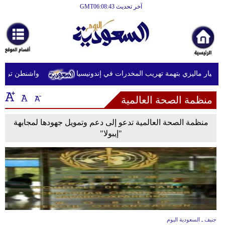
آخر تحديث GMT06:08:43
الرئيسية
أخبارعاجلة
رياضة
طيار ماليزي بتهمة تهريب المخدرات في إندونيسيا
واشنطن ترفع عق
ثقافة
منظمة الصحة العالمية
إقتصاد
فن
منظمة الصحة العالمية تدعو إلى دعم وتمويل جهودها لمجابهة
"إيبولا"
وموسيقى
أزياء
صحة
وتغذية
سياحة
جنيف ـ السعودية اليوم