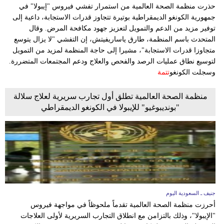
وسفر
حذرت منظمة الصحة العالمية من استمرار تفشي فيروس "إيبولا" في
جمهورية الكونغو الديمقراطية بوتيرة تتجاوز قدرات الاستجابة، داعية إلى
ديكور
توفير مزيد من الدعم والتمويل لتعزيز جهود مكافحة المرض. وقال
المتحدث باسم المنظمة، طارق ياساريفيتش، إن التفشي "لا يزال يتوسع
أخبار
متجاوزا قدرات الاستجابة"، مشيرا إلى حاجة المنظمة لمزيد من التمويل
لتوسيع نطاق عمليات الرصد والفحص والعلاج ودعم المجتمعات المتضررة.
إعلام
وسجلت الكونغو
تتمة
تعليم
منظمة الصحة العالمية تطلق أول تجارب سريرية لعلاج سلالة
"بونديبوغيو" للإيبولا في الكونغو الديمقراطي
مرأة
علوم
وتكنولوجيا
بيئة
جنيف ـ السعودية اليوم
مدوَّنات
أحرزت منظمة الصحة العالمية تقدماً ملحوظاً في مواجهة فيروس
"الإيبولا"، وذلك بالتزامن مع انطلاق التجارب السريرية لأولى العلاجات
أبراج