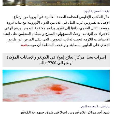
جنيف ـ السعودية اليوم
حذّر المكتب الإقليمي لمنظمة الصحة العالمية في أوروبا من ارتفاع
الإصابات بفيروس غرب النيل في عدد من الدول الأوروبية مع بداية ذروة
موسم انتقال العدوى، داعيًا إلى تعزيز برامج مكافحة البعوض ورفع الوعي
بالإجراءات الوقائية. وحثّ المسؤولون السياح والسكان المحليين على اتخاذ
الاحتياطات اللازمة لتجنب لدغات البعوض، الذي ينقل المرض عن طريق
التغذي على الطيور المصابة. وأوضحت المنظمة أن موسم
تتمة
إضراب يشل مركزا لعلاج إيبولا في الكونغو والإصابات المؤكدة
ترتفع إلى 3200 حالة
برازافيل - السعودية اليوم
شهد أحد مراكز علاج فيروس إيبولا في شرق جمهورية الكونغو