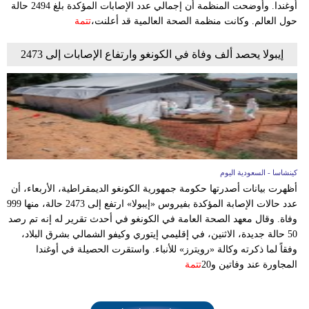
أوغندا. وأوضحت المنظمة أن إجمالي عدد الإصابات المؤكدة بلغ 2494 حالة
حول العالم. وكانت منظمة الصحة العالمية قد أعلنت،
تتمة
إيبولا يحصد ألف وفاة في الكونغو وارتفاع الإصابات إلى 2473
كينشاسا - السعودية اليوم
أظهرت بيانات أصدرتها حكومة جمهورية الكونغو الديمقراطية، الأربعاء، أن
عدد حالات الإصابة المؤكدة بفيروس «إيبولا» ارتفع إلى 2473 حالة، منها 999
وفاة. وقال معهد الصحة العامة في الكونغو في أحدث تقرير له إنه تم رصد
50 حالة جديدة، الاثنين، في إقليمي إيتوري وكيفو الشمالي بشرق البلاد،
وفقاً لما ذكرته وكالة «رويترز» للأنباء. واستقرت الحصيلة في أوغندا
المجاورة عند وفاتين و20
تتمة