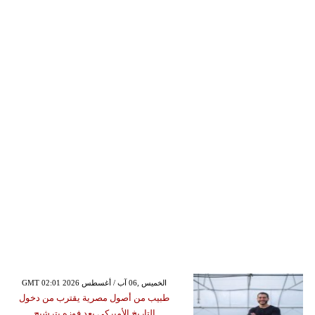
GMT 02:01 2026 الخميس ,06 آب / أغسطس
طبيب من أصول مصرية يقترب من دخول
التاريخ الأميركي بعد فوزه بترشيح