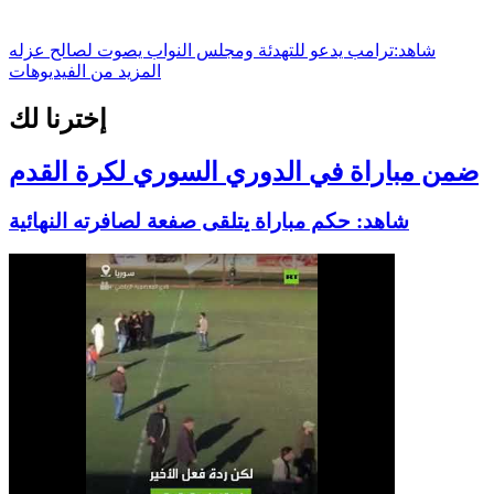
شاهد:ترامب يدعو للتهدئة ومجلس النواب يصوت لصالح عزله
المزيد من الفيديوهات
إخترنا لك
ضمن مباراة في الدوري السوري لكرة القدم
شاهد: حكم مباراة يتلقى صفعة لصافرته النهائية