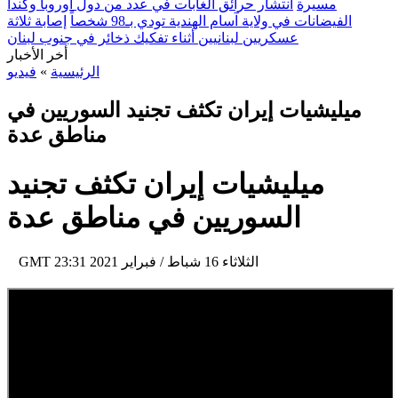
مسيرة
انتشار حرائق الغابات في عدد من دول أوروبا وكندا
الفيضانات في ولاية آسام الهندية تودي بـ98 شخصاً
إصابة ثلاثة
عسكريين لبنانيين أثناء تفكيك ذخائر في جنوب لبنان
أخر الأخبار
الرئيسية
»
فيديو
ميليشيات إيران تكثف تجنيد السوريين في
مناطق عدة
ميليشيات إيران تكثف تجنيد
السوريين في مناطق عدة
23:31 2021 الثلاثاء 16 شباط / فبراير
GMT