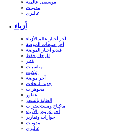
موسيقى عالمية
مدونات
غاليري
أزياء
آخر أخبار عالم الأزياء
آخر صيحات الموضة
فيديو أخبار الموضة
للرجال فقط
مُثير
مناسبات
إتيكيت
آخر موضة
جديد المحلات
مجوهرات
عطور
العناية بالشعر
ماكياج ومستحضرات
أخر عروض الأزياء
حوارات وتقارير
مدونات
غاليري