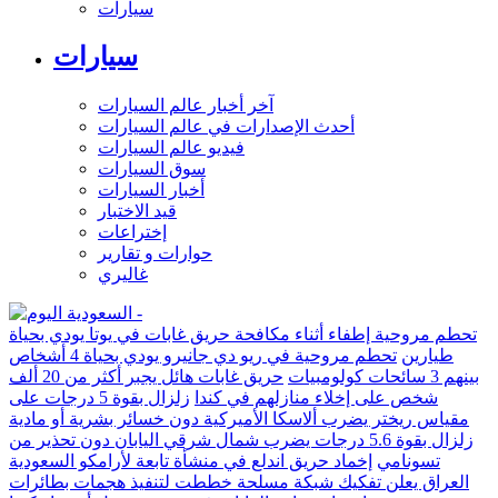
سيارات
سيارات
آخر أخبار عالم السيارات
أحدث الإصدارات في عالم السيارات
فيديو عالم السيارات
سوق السيارات
أخبار السيارات
قيد الاختبار
إختراعات
حوارات و تقارير
غاليري
تحطم مروحية إطفاء أثناء مكافحة حريق غابات في يوتا يودي بحياة
طيارين
تحطم مروحية في ريو دي جانيرو يودي بحياة 4 أشخاص
بينهم 3 سائحات كولومبيات
حريق غابات هائل يجبر أكثر من 20 ألف
شخص على إخلاء منازلهم في كندا
زلزال بقوة 5 درجات على
مقياس ريختر يضرب ألاسكا الأميركية دون خسائر بشرية أو مادية
زلزال بقوة 5.6 درجات يضرب شمال شرقي اليابان دون تحذير من
تسونامي
إخماد حريق اندلع في منشأة تابعة لأرامكو السعودية
العراق يعلن تفكيك شبكة مسلحة خططت لتنفيذ هجمات بطائرات