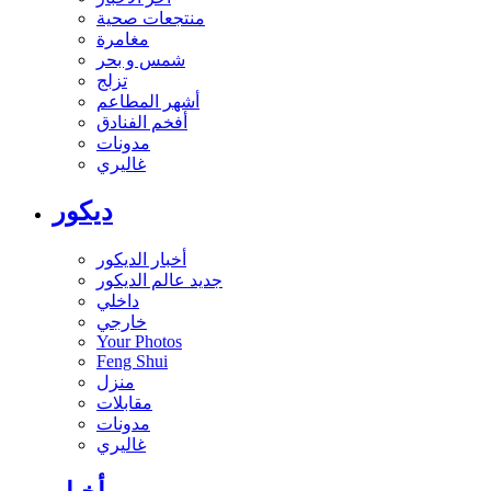
منتجعات صحية
مغامرة
شمس و بحر
تزلج
أشهر المطاعم
أفخم الفنادق
مدونات
غاليري
ديكور
أخبار الديكور
جديد عالم الديكور
داخلي
خارجي
Your Photos
Feng Shui
منزل
مقابلات
مدونات
غاليري