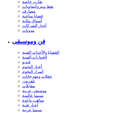
تقارير خاصة
نفط وبتروكيماويات
مصارف
قضايا ساخنة
أسواق مالية
أخبار الشركات
مدونات
فن وموسيقى
القضايا والأحداث الفنية
الحوارات الفنية
فيديو
أخبار النجوم
أسرار النجوم
حفلات ومهرجانات
تلفزيون
مقابلات
موسيقى عربية
سينما عالمية
مواهب واعدة
أخبار فنية
سينما عربية