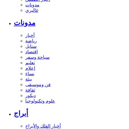
مدونات
غاليري
مدونات
أخبار
رياضة
ستايل
اقتصاد
سياحة وسفر
تعليم
إعلام
نساء
بيئة
فن وموسيقى
ثقافة
ديكور
علوم وتكنولوجيا
أبراج
أخبار الفلك والأبراج