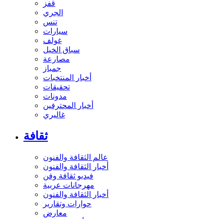
قفز
الجري
تنس
سيارات
غولف
سباق الخيل
مصارعة
جمباز
أخبار المنتخبات
تحقيقات
مدونات
أخبار المحترفين
غاليري
ثقافة
عالم الثقافة والفنون
أخبار الثقافة والفنون
فيديو ثقافة وفن
مهرجانات عربية
أخبار الثقافة والفنون
حوارات وتقارير
معارض