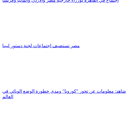
اجتماع في القاهرة لوزراء خارجية مصر والأردن وألمانيا وفرنسا
مصر تستضيف اجتماعات لجنة دستور ليبيا
شاهد: معلومات عن تحور "كورونا" ومدى خطورة الوضع الوبائي في
العالم