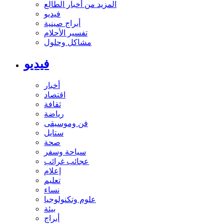
المزيد من أخبار الطالع
فيديو
أبراج صينية
تفسير الأحلام
مشاكل وحلول
فيديو
أخبار
اقتصاد
ثقافة
رياضة
فن وموسيقى
ستايل
صحة
سياحة وسفر
عجائب غرائب
إعلام
تعليم
نساء
علوم وتكنولوجيا
بيئة
أبراج