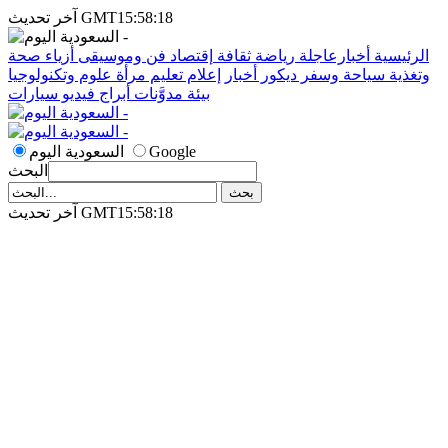
آخر تحديث GMT15:58:18
الرئيسية
أخبارعاجلة
رياضة
ثقافة
إقتصاد
فن وموسيقى
أزياء
صحة
وتغذية
سياحة وسفر
ديكور
أخبار
إعلام
تعليم
مرأة
علوم وتكنولوجيا
بيئة
مدوَّنات
أبراج
فيديو
سيارات
Google
السعودية اليوم
البحث
آخر تحديث GMT15:58:18