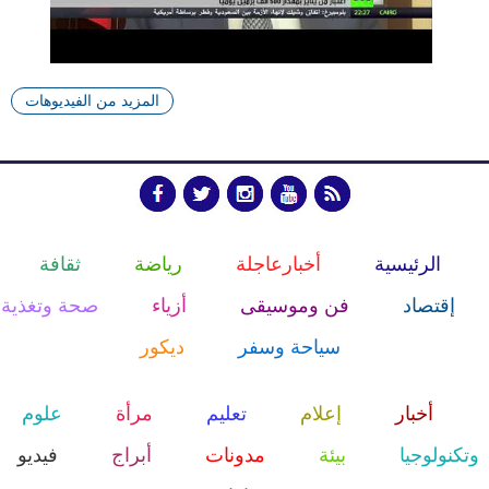
المزيد من الفيديوهات
الرئيسية
أخبارعاجلة
رياضة
ثقافة
إقتصاد
فن وموسيقى
أزياء
صحة وتغذية
سياحة وسفر
ديكور
أخبار
إعلام
تعليم
مرأة
علوم
وتكنولوجيا
بيئة
مدونات
أبراج
فيديو