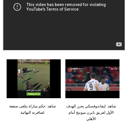
وسفر
ديكور
أخبار
إعلام
تعليم
مرأة
علوم
وتكنولوجيا
بيئة
شاهد: ليفاندوفسكي يحرز الهدف
شاهد: حكم مباراة يتلقى صفعة
مدوَّنات
الأول لفريق بايرن ميونيخ أمام
لصافرته النهائية
الأهلي
أبراج