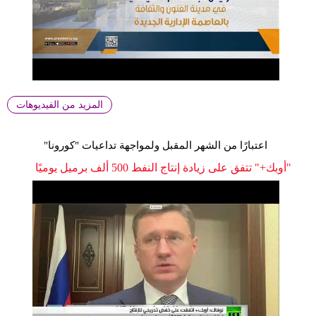
المزيد من الفيديوهات
اعتبارًا من الشهر المقبل ولمواجهة تداعيات "كورونا"
"أوبك+" تتفق على زيادة إنتاج النفط 500 ألف برميل يوميًا