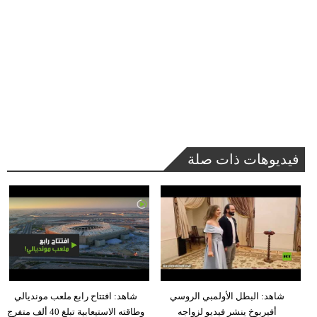
فيديوهات ذات صلة
شاهد: البطل الأولمبي الروسي
شاهد: افتتاح رابع ملعب مونديالي
أفيربوخ ينشر فيديو لزواجه
وطاقته الاستيعابية تبلغ 40 ألف متفرج