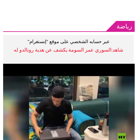
رياضة
عبر حسابه الشخصي على موقع "إنستغرام"
شاهد:السوري عمر السومة يكشف عن هدية رونالدو له