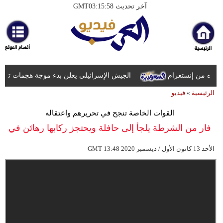
آخر تحديث GMT03:15:58
الرئيسية
أخبارعاجلة
رياضة
ره من إنستغرام
ثقافة
الجيش الإسرائيلي يعلن بدء موجة هجمات تستهدف
الرئيسية
»
فيديو
إقتصاد
القوات الخاصة تنجح في تحريرهم واعتقاله
فن
فار من الشرطة يلجأ إلى حافلة ويحتجز ركابها رهائن في
وموسيقى
إيران
13:48 2020 الأحد 13 كانون الأول / ديسمبر
GMT
أزياء
صحة
وتغذية
سياحة