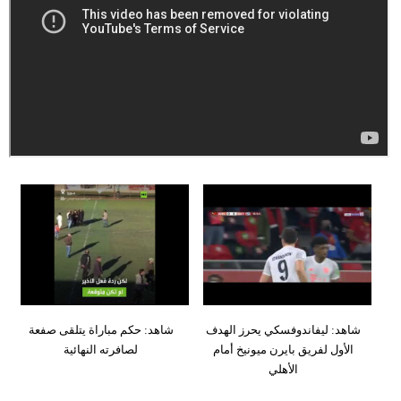
وسفر
ديكور
أخبار
إعلام
تعليم
مرأة
علوم
وتكنولوجيا
بيئة
شاهد: ليفاندوفسكي يحرز الهدف
شاهد: حكم مباراة يتلقى صفعة
مدوَّنات
الأول لفريق بايرن ميونيخ أمام
لصافرته النهائية
الأهلي
أبراج