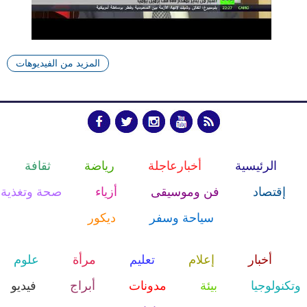
المزيد من الفيديوهات
الرئيسية
أخبارعاجلة
رياضة
ثقافة
إقتصاد
فن وموسيقى
أزياء
صحة وتغذية
سياحة وسفر
ديكور
أخبار
إعلام
تعليم
مرأة
علوم
وتكنولوجيا
بيئة
مدونات
أبراج
فيديو