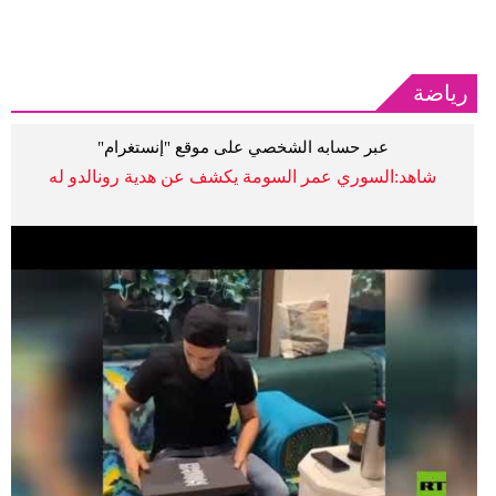
رياضة
عبر حسابه الشخصي على موقع "إنستغرام"
شاهد:السوري عمر السومة يكشف عن هدية رونالدو له