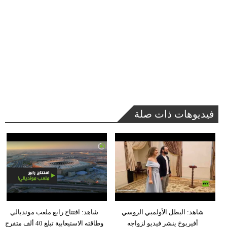
فيديوهات ذات صلة
شاهد: البطل الأولمبي الروسي
شاهد: افتتاح رابع ملعب مونديالي
أفيربوخ ينشر فيديو لزواجه
وطاقته الاستيعابية تبلغ 40 ألف متفرج