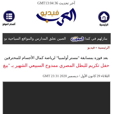
آخر تحديث GMT13:04:36
الرئيسية
أخبارعاجلة
رياضة
ثقافة
الصين تغلق المدارس والمواقع السياحية مع اقت
الرئيسية
»
فيديو
إقتصاد
بعد فوزه بمسابقة "مستر أولمبيا" لرياضة كمال الأجسام للمحترفين
فن
حفل تكريم للبطل المصري ممدوح السبيعي الشهير بـ "بيغ
وموسيقى
رامي"
23:31 2020 الثلاثاء 29 كانون الأول / ديسمبر
GMT
أزياء
صحة
وتغذية
سياحة