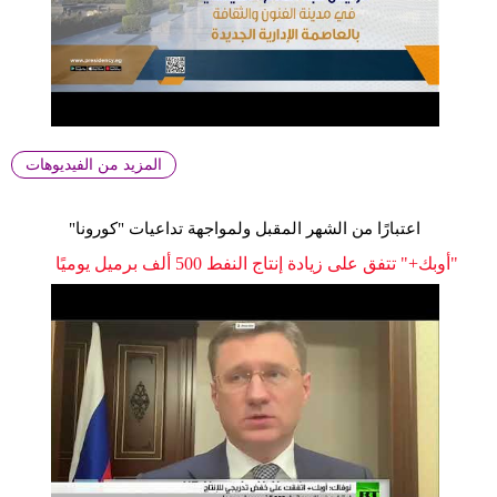
المزيد من الفيديوهات
اعتبارًا من الشهر المقبل ولمواجهة تداعيات "كورونا"
"أوبك+" تتفق على زيادة إنتاج النفط 500 ألف برميل يوميًا