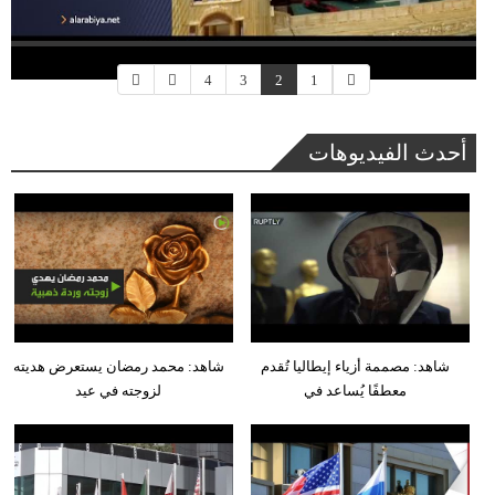
4
3
2
1
أحدث الفيديوهات
شاهد: مصممة أزياء إيطاليا تُقدم
شاهد: محمد رمضان يستعرض هديته
معطفًا يُساعد في
لزوجته في عيد