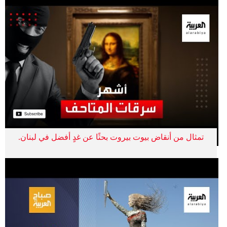
تمثال من أنقاض بيوت بيروت بحثًا عن غدٍ أفضل في لبنان.