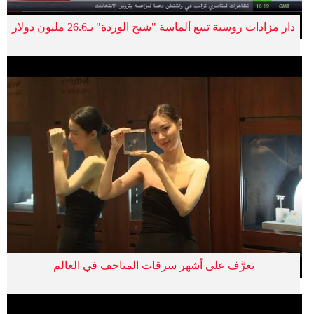
دار مزادات روسية تبيع ألماسة "شبح الوردة" بـ26.6 مليون دولار
تعرَّف على أشهر سرقات المتاحف في العالم