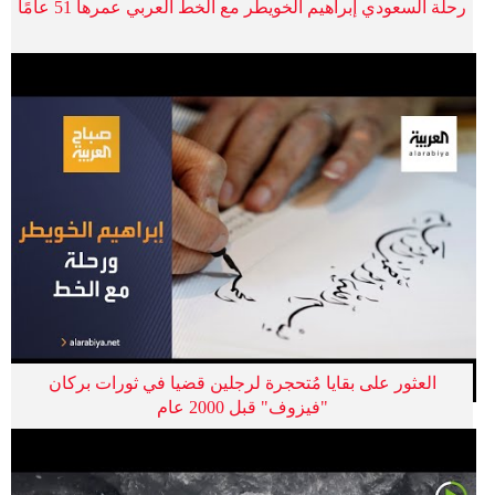
رحلة السعودي إبراهيم الخويطر مع الخط العربي عمرها 51 عامًا
العثور على بقايا مُتحجرة لرجلين قضيا في ثورات بركان
"فيزوف" قبل 2000 عام