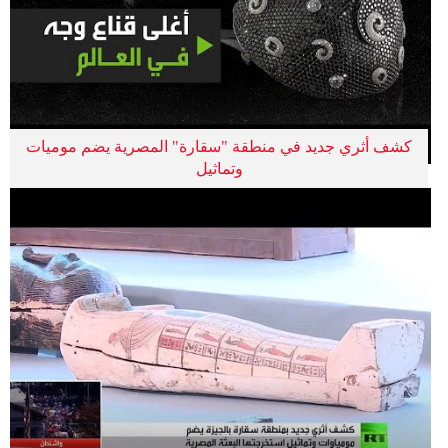
كشف أثري جديد في منطقة "سقارة" المصرية يضم موميات
وتماثيل