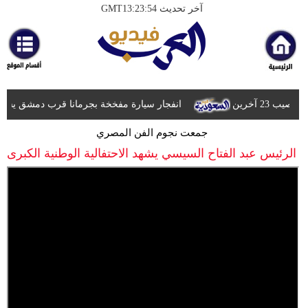
آخر تحديث GMT13:23:54
الرئيسية
أخبارعاجلة
رياضة
ثقافة
انفجار سيارة مفخخة بجرمانا قرب دمشق يسفر عن قتيلين
جمعت نجوم الفن المصري
إقتصاد
الرئيس عبد الفتاح السيسي يشهد الاحتفالية الوطنية الكبرى
فن
"وطن السلام"
وموسيقى
أزياء
صحة
وتغذية
سياحة