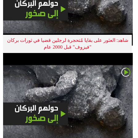
شاهد: العثور على بقايا مُتحجرة لرجلين قضيا في ثورات بركان
"فيزوف" قبل 2000 عام