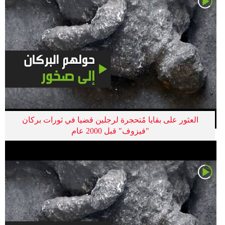
العثور على بقايا مُتحجرة لرجلين قضيا في ثورات بركان
"فيزوف" قبل 2000 عام