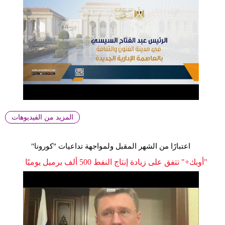
المزيد من الفيديوهات
اعتبارًا من الشهر المقبل ولمواجهة تداعيات "كورونا"
"أوبك+" تتفق على زيادة إنتاج النفط 500 ألف برميل يوميًا