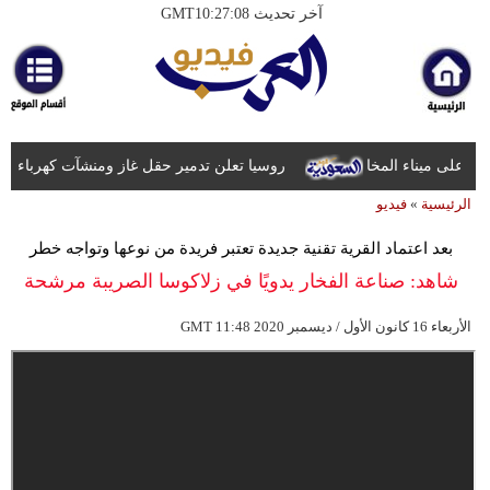
آخر تحديث GMT10:27:08
الرئيسية
أخبارعاجلة
رياضة
ثقافة
روسيا تعلن تدمير حقل غاز ومنشآت كهرباء في 
الرئيسية
»
فيديو
إقتصاد
بعد اعتماد القرية تقنية جديدة تعتبر فريدة من نوعها وتواجه خطر
فن
الاندثار
شاهد: صناعة الفخار يدويًا في زلاكوسا الصريبة مرشحة
وموسيقى
للإدراج على قائمة "اليونيسكو"
11:48 2020 الأربعاء 16 كانون الأول / ديسمبر
GMT
أزياء
صحة
وتغذية
سياحة