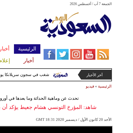
الجمعة 7 آب / أغسطس 2026
الرئيسية
أخبار
أخبار
إعلام
لدعمها الحرس الثوري الإيراني
شغب في سجون سريلانكا يودي بحياة 3 سجناء ويصيب 23 
أخر الأخبار
الرئيسية
»
فيديو
تحدث عن وماهية الحداثة وما بعدها في أوروب
شاهد: المؤرخ التونسي هشام جعيط يؤكد أن بغ
18:31 2020 الأحد 20 كانون الأول / ديسمبر
GMT