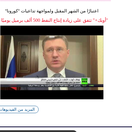
اعتبارًا من الشهر المقبل ولمواجهة تداعيات "كورونا"
"أوبك+" تتفق على زيادة إنتاج النفط 500 ألف برميل يوميًا
المزيد من الفيديوهات