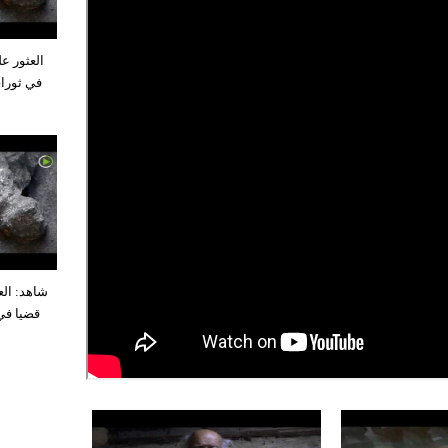
العثور عل
شاهد: الع
قضيا في