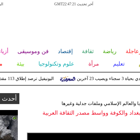
آخر تحديث GMT22:47:21
ال
عاجلة
رياضة
ثقافة
إقتصاد
فن وموسيقى
أزياء
تعليم
مرأة
علوم وتكنولوجيا
بيئة
م
آخرين
اليونيفيل ترصد إطلاق 113 مقذوفا إسرائيليا على لبنان خلال يوم واحد
أحدث ا
ا والعالم الإسلامي وملفات جدلية وغيرها
داد والكوفة وواسط مصدر الثقافة العربية