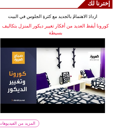
إخترنا لك
ازدادَ الاهتمامُ بالجديد مع كثرةِ الجلوس في البيت
كورونا أيقظ العديد من أفكار تغيير ديكور المنزل بتكاليف
بسيطة
المزيد من الفيديوهات