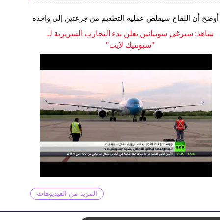
أوضح أن اللقاح سيقلص عملية التطعيم من جرعتين إلى واحدة
شاهد: سيرغي سوبيانين يعلن بدء التجارب السريرية لـ
"سبوتنيك لايت"
المزيد من الفيديوهات