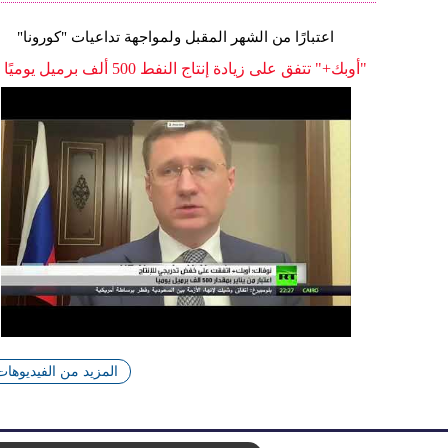
اعتبارًا من الشهر المقبل ولمواجهة تداعيات "كورونا"
"أوبك+" تتفق على زيادة إنتاج النفط 500 ألف برميل يوميًا
المزيد من الفيديوهات