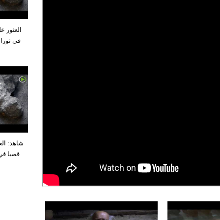
العثور عل
شاهد: الع
قضيا في