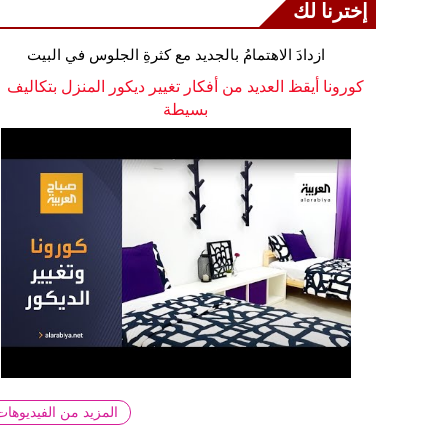
إخترنا لك
ازدادَ الاهتمامُ بالجديد مع كثرةِ الجلوس في البيت
كورونا أيقظ العديد من أفكار تغيير ديكور المنزل بتكاليف
بسيطة
المزيد من الفيديوهات