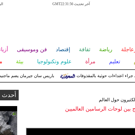
آخر تحديث GMT22:31:56
ال
عاجلة
رياضة
ثقافة
إقتصاد
فن وموسيقى
أزياء
تعليم
مرأة
علوم وتكنولوجيا
بيئة
م
باريس سان جيرمان يضم ماجنيس أكليوش
أحدث ا
كثيرون حول العالم
بين لوحات الرسامين العالميين