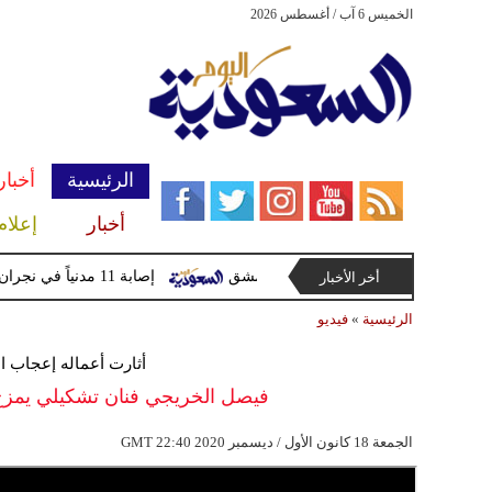
الخميس 6 آب / أغسطس 2026
الرئيسية
أخبار
أخبار
إعلام
ة قرب دمشق
إصابة 11 مدنياً في نجران جراء اعتداءات حوثية بالمقذوفات
أخر الأخبار
الرئيسية
»
فيديو
أثارت أعماله إعجاب ال
فيصل الخريجي فنان تشكيلي يمزج 
22:40 2020 الجمعة 18 كانون الأول / ديسمبر
GMT