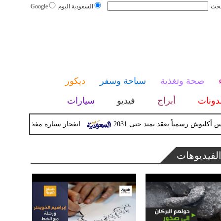
بحث
السعودية اليوم
Google
صحة وتغذية
سياحة وسفر
ديكور
دونات
أبراج
فيديو
سيارات
 رسمياً بعقد يمتد حتى 2031
انفجار سيارة مفخخة بجرمانا قرب دمش
لفيديوهات