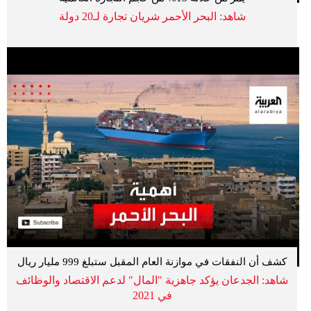
شاهد: البحر الأحمر شريان تجارة لـ20 دولة
كشف أن النفقات في موازنة العام المقبل ستبلغ 999 مليار ريال
شاهد: الجدعان يؤكد جاهزية "المال" لدعم الاقتصاد والوظائف
في 2021