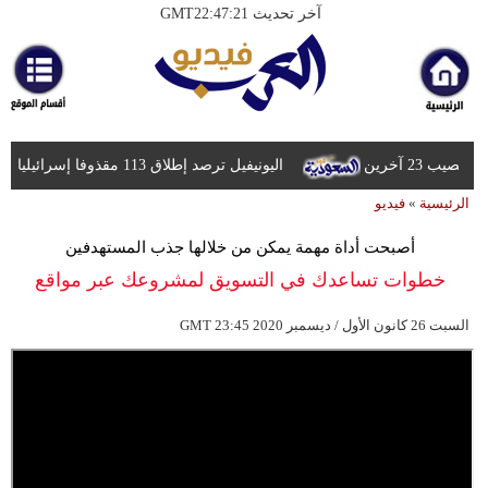
آخر تحديث GMT22:47:21
الرئيسية
أخبارعاجلة
رياضة
اليونيفيل ترصد إطلاق 113 مقذوفا إسرائيليا على لبنان خلال يوم واحد
ثقافة
الرئيسية
»
فيديو
إقتصاد
أصبحت أداة مهمة يمكن من خلالها جذب المستهدفين
فن
خطوات تساعدك في التسويق لمشروعك عبر مواقع
وموسيقى
التواصل
23:45 2020 السبت 26 كانون الأول / ديسمبر
GMT
أزياء
صحة
وتغذية
سياحة