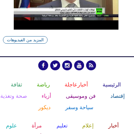
المزيد من الفيديوهات
الرئيسية
أخبارعاجلة
رياضة
ثقافة
إقتصاد
فن وموسيقى
أزياء
صحة وتغذية
سياحة وسفر
ديكور
أخبار
إعلام
تعليم
مرأة
علوم