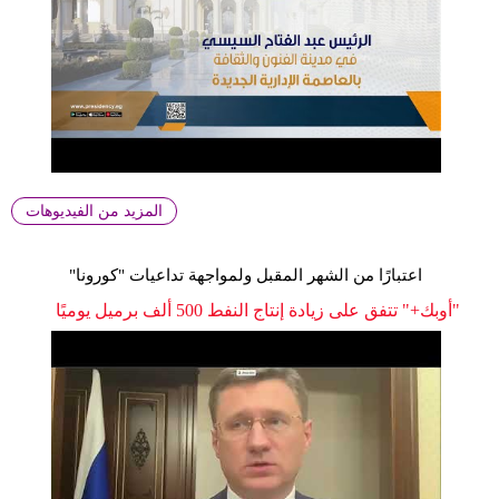
المزيد من الفيديوهات
اعتبارًا من الشهر المقبل ولمواجهة تداعيات "كورونا"
"أوبك+" تتفق على زيادة إنتاج النفط 500 ألف برميل يوميًا