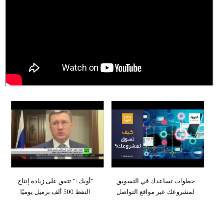
وسفر
ديكور
أخبار
إعلام
تعليم
مرأة
علوم
وتكنولوجيا
بيئة
خطوات تساعدك في التسويق
"أوبك+" تتفق على زيادة إنتاج
مدوَّنات
لمشروعك عبر مواقع التواصل
النفط 500 ألف برميل يوميًا
أبراج