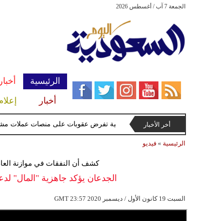
الجمعة 7 آب / أغسطس 2026
الرئيسية
أخبار
أخبار
إعلام
الخزانة الأميركية تفرض عقوبات على منصات عملات مشفرة لد
أخر الأخبار
الرئيسية
»
فيديو
كشف أن النفقات في موازنة العام المقبل س
الجدعان يؤكد جاهزية "المال" لدعم 
23:57 2020 السبت 19 كانون الأول / ديسمبر
GMT