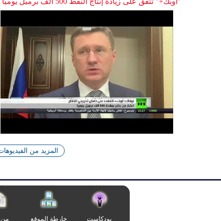
"أوبك+" تتفق على زيادة إنتاج النفط 500 ألف برميل يوميًا
المزيد من الفيديوهات
بودكاست
خارطة الموقع
من 