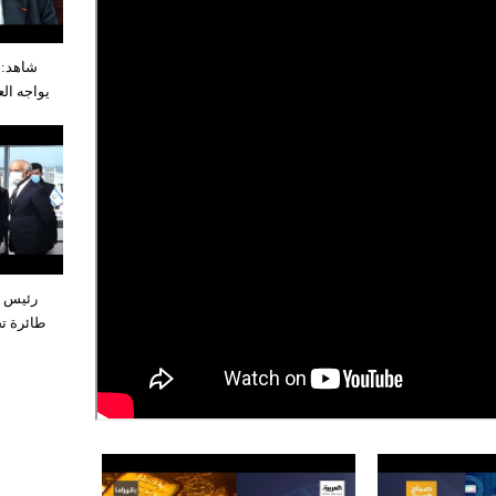
شاهد: 
يواجه ال
رئيس و
طائرة تج