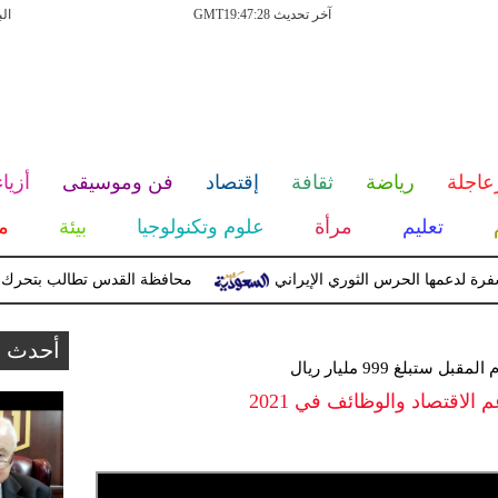
آخر تحديث GMT19:47:28
ال
عاجلة
رياضة
ثقافة
إقتصاد
فن وموسيقى
أزياء
تعليم
مرأة
علوم وتكنولوجيا
بيئة
م
عمها الحرس الثوري الإيراني
محافظة القدس تطالب بتحرك دولي ع
أحدث ا
تبلغ 999 مليار ريال
الاقتصاد والوظائف في 2021