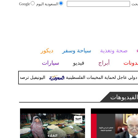
بحث
السعودية اليوم
Google
صحة وتغذية
سياحة وسفر
ديكور
دونات
أبراج
فيديو
سيارات
اجل لحماية المخيمات الفلسطينية
اليونيفيل ترصد إطلاق 113 مقذوفا إسرائيليا على لبنان خلال يوم واحد
لفيديوهات