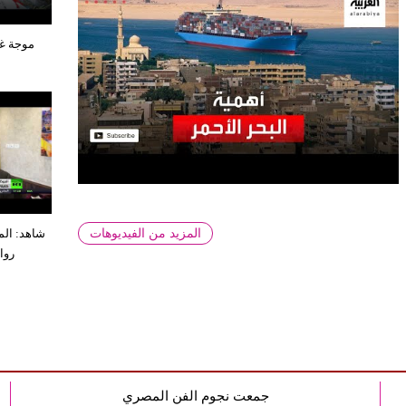
موجة غل
المزيد من الفيديوهات
شاهد: الم
روا
جمعت نجوم الفن المصري