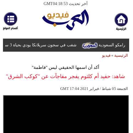
آخر تحديث GMT04:18:53
الرئيسية
أخبارعاجلة
رياضة
لأرامكو السعودية
شغب في سجون سريلانكا يودي بحياة 3 سجناء ويصيب 23 آخرين
ثقافة
الرئيسية
»
فيديو
إقتصاد
أكد أن اسمها الحقيقي ليس "فاطمة"
فن
شاهد: حفيد أم كلثوم يفجر مفاجآت عن "كوكب الشرق"
وموسيقى
17:04 2021 الجمعة 05 شباط / فبراير
GMT
أزياء
صحة
وتغذية
سياحة