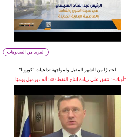
المزيد من الفيديوهات
اعتبارًا من الشهر المقبل ولمواجهة تداعيات "كورونا"
"أوبك+" تتفق على زيادة إنتاج النفط 500 ألف برميل يوميًا