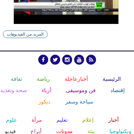
المزيد من الفيديوهات
الرئيسية
أخبارعاجلة
رياضة
ثقافة
إقتصاد
فن وموسيقى
أزياء
صحة وتغذية
سياحة وسفر
ديكور
أخبار
إعلام
تعليم
مرأة
علوم
وتكنولوجيا
بيئة
مدونات
أبراج
فيديو