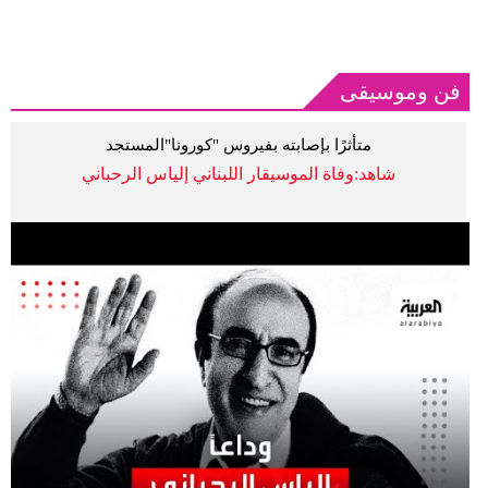
فن وموسيقى
متأثرًا بإصابته بفيروس "كورونا"المستجد
شاهد:وفاة الموسيقار اللبناني إلياس الرحباني