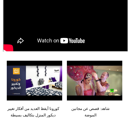
وسفر
ديكور
أخبار
إعلام
تعليم
مرأة
علوم
وتكنولوجيا
بيئة
شاهد: قصص عن مجانين
كورونا أيقظ العديد من أفكار تغيير
مدوَّنات
الموضة
ديكور المنزل بتكاليف بسيطة
أبراج