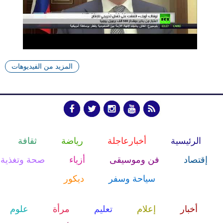
المزيد من الفيديوهات
الرئيسية
أخبارعاجلة
رياضة
ثقافة
إقتصاد
فن وموسيقى
أزياء
صحة وتغذية
سياحة وسفر
ديكور
أخبار
إعلام
تعليم
مرأة
علوم