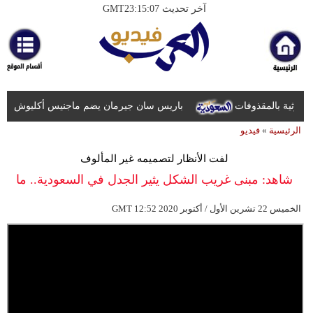
آخر تحديث GMT23:15:07
الرئيسية
أخبارعاجلة
رياضة
ثقافة
باريس سان جيرمان يضم ماجنيس أكليوش رسمياً بعق
الرئيسية
»
فيديو
إقتصاد
لفت الأنظار لتصميمه غير المألوف
فن
شاهد: مبنى غريب الشكل يثير الجدل في السعودية.. ما
وموسيقى
قصته؟
12:52 2020 الخميس 22 تشرين الأول / أكتوبر
GMT
أزياء
صحة
وتغذية
سياحة