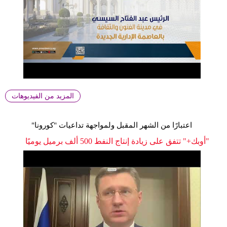
المزيد من الفيديوهات
اعتبارًا من الشهر المقبل ولمواجهة تداعيات "كورونا"
"أوبك+" تتفق على زيادة إنتاج النفط 500 ألف برميل يوميًا