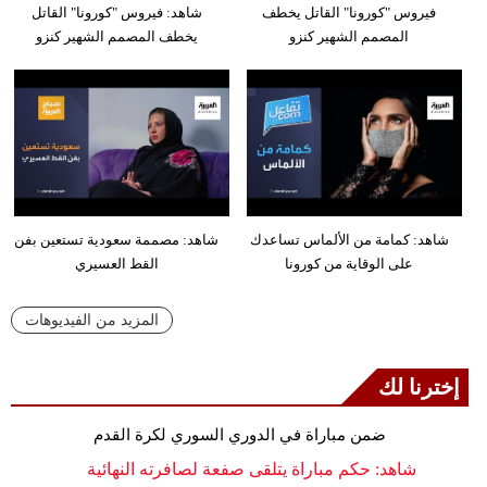
فيروس "كورونا" القاتل يخطف
شاهد: فيروس "كورونا" القاتل
المصمم الشهير كنزو
يخطف المصمم الشهير كنزو
شاهد: كمامة من الألماس تساعدك
شاهد: مصممة سعودية تستعين بفن
على الوقاية من كورونا
القط العسيري
المزيد من الفيديوهات
إخترنا لك
ضمن مباراة في الدوري السوري لكرة القدم
شاهد: حكم مباراة يتلقى صفعة لصافرته النهائية