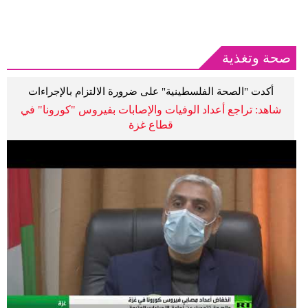
صحة وتغذية
أكدت "الصحة الفلسطينية" على ضرورة الالتزام بالإجراءات
الاحترازية
شاهد: تراجع أعداد الوفيات والإصابات بفيروس "كورونا" في
قطاع غزة