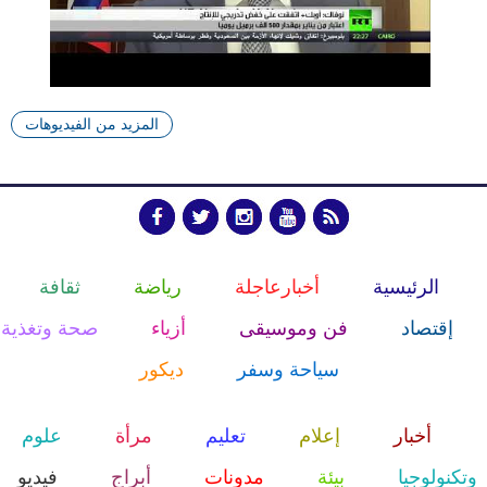
المزيد من الفيديوهات
الرئيسية
أخبارعاجلة
رياضة
ثقافة
إقتصاد
فن وموسيقى
أزياء
صحة وتغذية
سياحة وسفر
ديكور
أخبار
إعلام
تعليم
مرأة
علوم
وتكنولوجيا
بيئة
مدونات
أبراج
فيديو