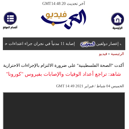
آخر تحديث GMT14:48:20
الرئيسية
أخبارعاجلة
رياضة
راب إعصار دولفين
إصابة 11 مدنياً في نجران جراء اعتداءات حوثية بالمقذوفات
ثقافة
الرئيسية
»
فيديو
إقتصاد
أكدت "الصحة الفلسطينية" على ضرورة الالتزام بالإجراءات الاحترازية
فن
شاهد: تراجع أعداد الوفيات والإصابات بفيروس "كورونا"
وموسيقى
في قطاع غزة
14:49 2021 الخميس 04 شباط / فبراير
GMT
أزياء
صحة
وتغذية
سياحة