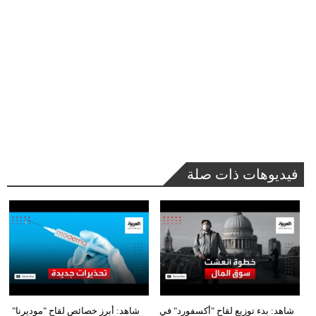
فيديوهات ذات صلة
شاهد: بدء توزيع لقاح "أكسفورد" في
شاهد: أبرز خصائص لقاح "موديرنا"