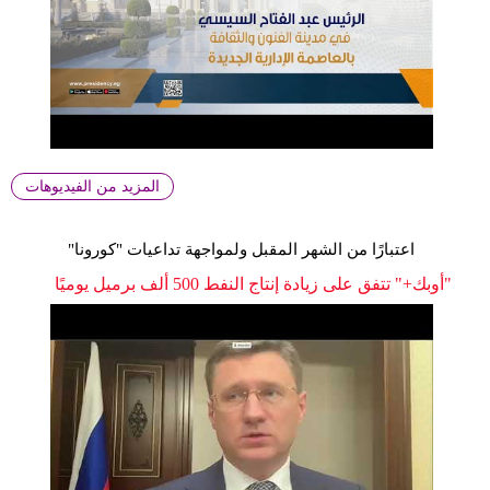
المزيد من الفيديوهات
اعتبارًا من الشهر المقبل ولمواجهة تداعيات "كورونا"
"أوبك+" تتفق على زيادة إنتاج النفط 500 ألف برميل يوميًا