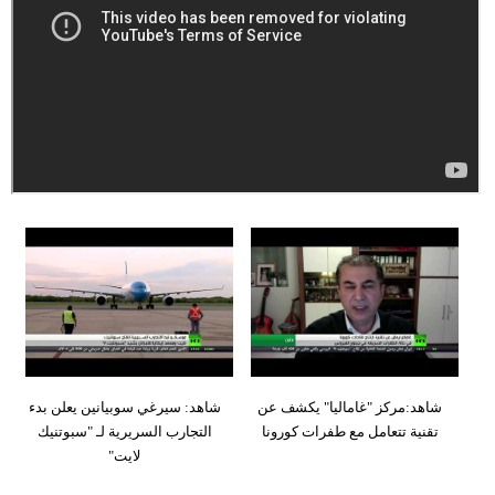
وسفر
ديكور
أخبار
إعلام
تعليم
مرأة
علوم
وتكنولوجيا
بيئة
شاهد:مركز "غاماليا" يكشف عن
شاهد: سيرغي سوبيانين يعلن بدء
مدوَّنات
تقنية تتعامل مع طفرات كورونا
التجارب السريرية لـ "سبوتنيك
لايت"
أبراج