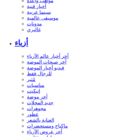
مواهب واعدة
أخبار فنية
سينما عربية
موسيقى عالمية
مدونات
غاليري
أزياء
آخر أخبار عالم الأزياء
آخر صيحات الموضة
فيديو أخبار الموضة
للرجال فقط
مُثير
مناسبات
إتيكيت
آخر موضة
جديد المحلات
مجوهرات
عطور
العناية بالشعر
ماكياج ومستحضرات
أخر عروض الأزياء