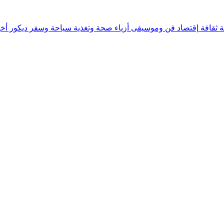
ة
ثقافة
إقتصاد
فن وموسيقى
أزياء
صحة وتغذية
سياحة وسفر
ديكور
أخب