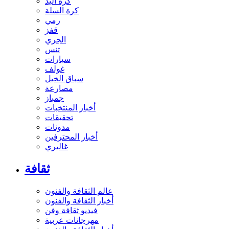
كرة اليد
كرة السلة
رمي
قفز
الجري
تنس
سيارات
غولف
سباق الخيل
مصارعة
جمباز
أخبار المنتخبات
تحقيقات
مدونات
أخبار المحترفين
غاليري
ثقافة
عالم الثقافة والفنون
أخبار الثقافة والفنون
فيديو ثقافة وفن
مهرجانات عربية