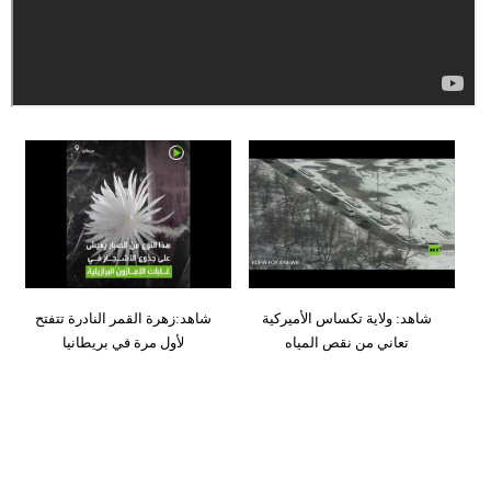
وسفر
ديكور
أخبار
إعلام
تعليم
مرأة
علوم
شاهد: ولاية تكساس الأميركية
شاهد:زهرة القمر النادرة تتفتح
وتكنولوجيا
تعاني من نقص المياه
لأول مرة في بريطانيا
بيئة
مدوَّنات
أبراج