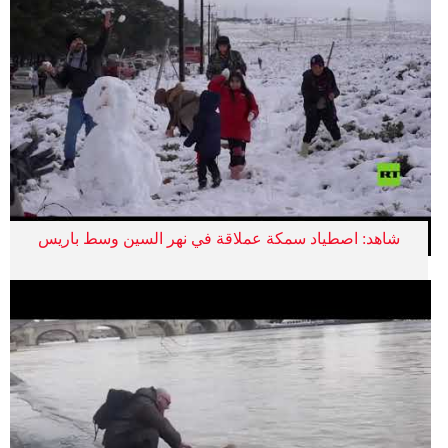
شاهد: اصطياد سمكة عملاقة في نهر السين وسط باريس