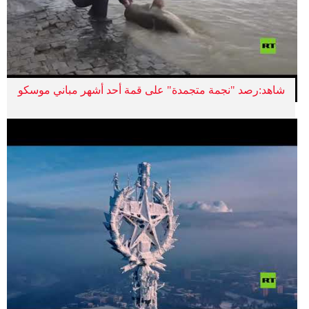
شاهد:رصد "نجمة متجمدة" على قمة أحد أشهر مباني موسكو