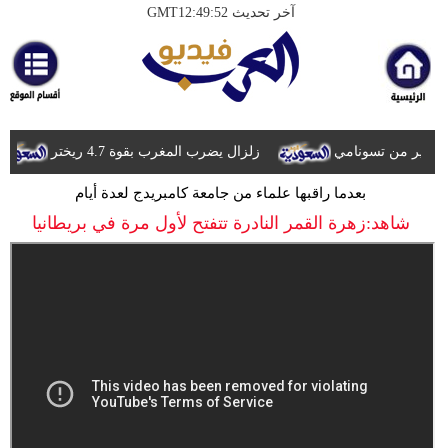
آخر تحديث GMT12:49:52
الرئيسية
أخبارعاجلة
رياضة
زلزال يضرب المغرب بقوة 4.7 ريختر
ثقافة
ا
بعدما راقبها علماء من جامعة كامبريدج لعدة أيام
إقتصاد
شاهد:زهرة القمر النادرة تتفتح لأول مرة في بريطانيا
فن
وموسيقى
أزياء
صحة
وتغذية
سياحة