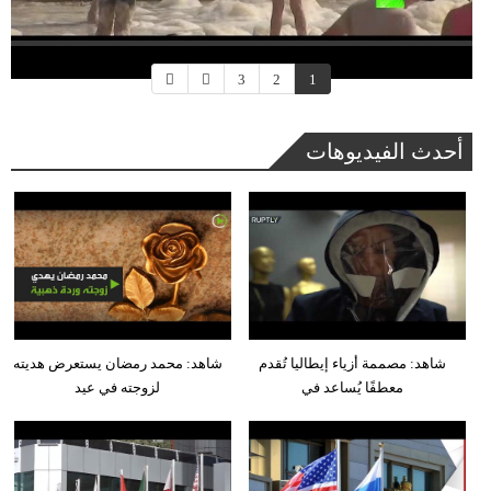
3
2
1
أحدث الفيديوهات
شاهد: مصممة أزياء إيطاليا تُقدم
شاهد: محمد رمضان يستعرض هديته
معطفًا يُساعد في
لزوجته في عيد