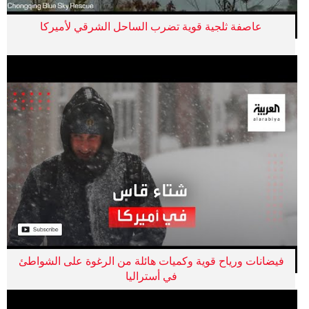
عاصفة ثلجية قوية تضرب الساحل الشرقي لأميركا
فيضانات ورياح قوية وكميات هائلة من الرغوة على الشواطئ
في أستراليا