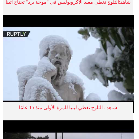
شاهد:الثلوج تغطي معبد الأكروبوليس في "موجة برد" تجتاح أثينا
شاهد : الثلوج تغطي ليبيا للمرة الأولى منذ 15 عامًا