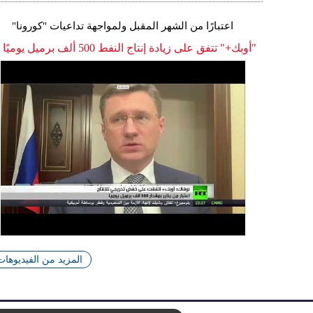
اعتبارًا من الشهر المقبل ولمواجهة تداعيات "كورونا"
"أوبك+" تتفق على زيادة إنتاج النفط 500 ألف برميل يوميًا
المزيد من الفيديوهات