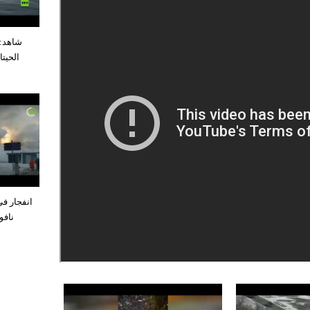
شاهد: 
الحيت
انفجار في
نافو