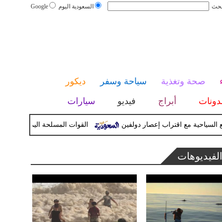
بحث
السعودية اليوم
Google
صحة وتغذية
سياحة وسفر
ديكور
دونات
أبراج
فيديو
سيارات
احية مع اقتراب إعصار دولفين
القوات المسلحة اليمنية تعلن تنفيذ عم
لفيديوهات