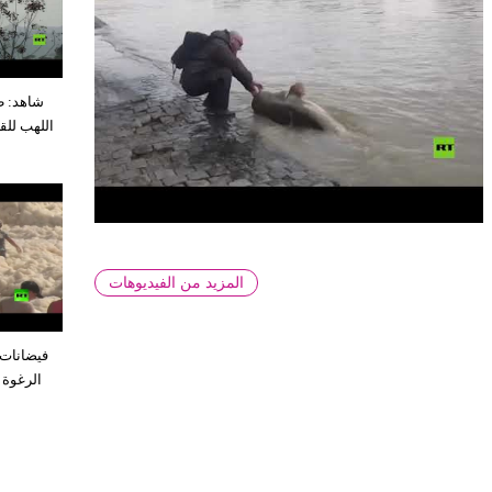
شاهد: ط
اللهب للق
المزيد من الفيديوهات
فيضانات 
الرغوة 