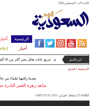
الأحد 9 آب / أغسطس 2026
الرئيسية
أخبار
أخبار
إعلام
حريق غابات هائل يجبر أكثر من 20 ألف شخص على إخلاء منازلهم في كندا
أخر الأخبار
الرئيسية
»
فيديو
بعدما راقبها علماء من جام
شاهد:زهرة القمر النادرة تت
02:01 2021 الثلاثاء 23 شباط / فبراير
GMT