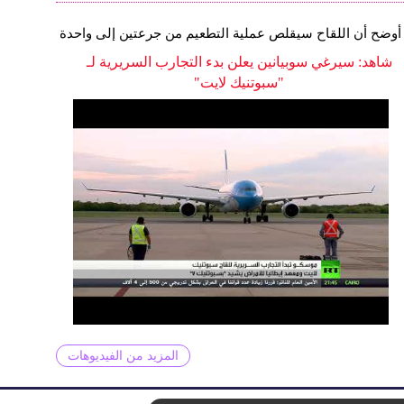
أوضح أن اللقاح سيقلص عملية التطعيم من جرعتين إلى واحدة
شاهد: سيرغي سوبيانين يعلن بدء التجارب السريرية لـ
"سبوتنيك لايت"
المزيد من الفيديوهات