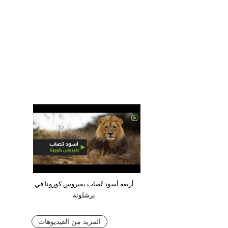
أربعة أسود تٌصاب بفيروس كورونا في
برشلونة
المزيد من الفيديوهات