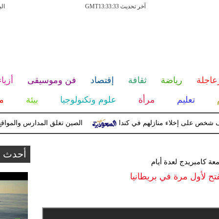
آخر تحديث GMT13:33:33
ال
عاجلة
رياضة
ثقافة
إقتصاد
فن وموسيقى
أزياء
تعليم
مرأة
علوم وتكنولوجيا
بيئة
م
الصين تغلق المدارس والمواقع السي
أحدث ا
عة كامبريدج لعدة أيام
فتح لأول مرة في بريطانيا