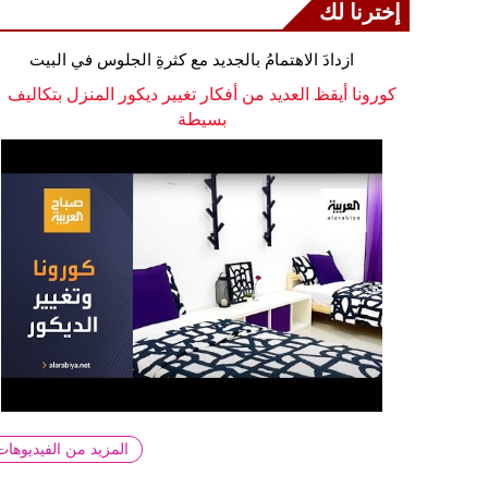
إخترنا لك
ازدادَ الاهتمامُ بالجديد مع كثرةِ الجلوس في البيت
كورونا أيقظ العديد من أفكار تغيير ديكور المنزل بتكاليف
بسيطة
المزيد من الفيديوهات