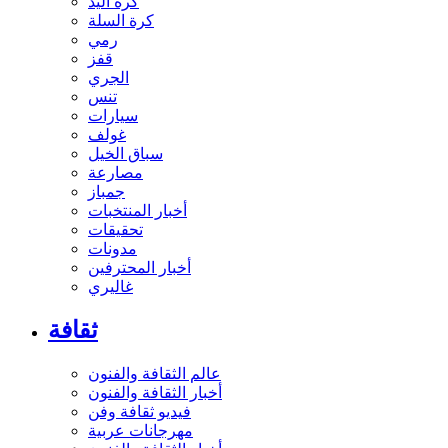
كرة اليد
كرة السلة
رمي
قفز
الجري
تنس
سيارات
غولف
سباق الخيل
مصارعة
جمباز
أخبار المنتخبات
تحقيقات
مدونات
أخبار المحترفين
غاليري
ثقافة
عالم الثقافة والفنون
أخبار الثقافة والفنون
فيديو ثقافة وفن
مهرجانات عربية