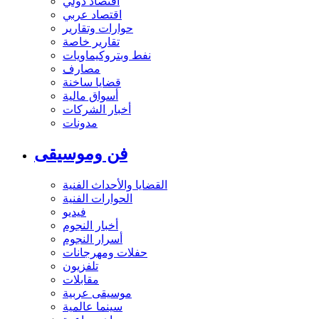
اقتصاد دولي
اقتصاد عربي
حوارات وتقارير
تقارير خاصة
نفط وبتروكيماويات
مصارف
قضايا ساخنة
أسواق مالية
أخبار الشركات
مدونات
فن وموسيقى
القضايا والأحداث الفنية
الحوارات الفنية
فيديو
أخبار النجوم
أسرار النجوم
حفلات ومهرجانات
تلفزيون
مقابلات
موسيقى عربية
سينما عالمية