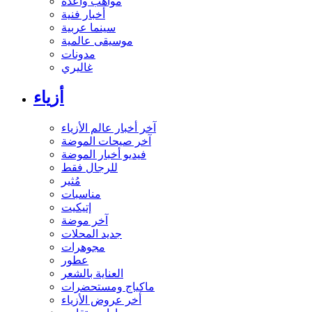
مواهب واعدة
أخبار فنية
سينما عربية
موسيقى عالمية
مدونات
غاليري
أزياء
آخر أخبار عالم الأزياء
آخر صيحات الموضة
فيديو أخبار الموضة
للرجال فقط
مُثير
مناسبات
إتيكيت
آخر موضة
جديد المحلات
مجوهرات
عطور
العناية بالشعر
ماكياج ومستحضرات
أخر عروض الأزياء