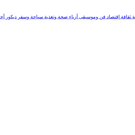
ة
ثقافة
إقتصاد
فن وموسيقى
أزياء
صحة وتغذية
سياحة وسفر
ديكور
أخب