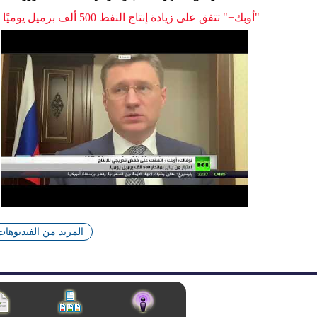
"أوبك+" تتفق على زيادة إنتاج النفط 500 ألف برميل يوميًا
المزيد من الفيديوهات