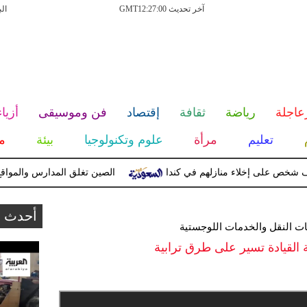
آخر تحديث GMT12:27:00
ال
عاجلة
رياضة
ثقافة
إقتصاد
فن وموسيقى
أزياء
تعليم
مرأة
علوم وتكنولوجيا
بيئة
م
الصين تغلق المدارس والمواقع السي
أحدث ا
ات النقل والخدمات اللوجستية
 القيادة تسير على طرق ترابية