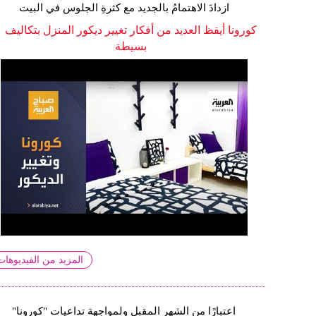
ازدادَ الاهتمامُ بالجديد مع كثرةِ الجلوس في البيت
كورونا أيقظ العديد من أفكار تغيير ديكور المنزل بتكاليف
بسيطة
المزيد من الفيديوهات
اعتبارًا من الشهر المقبل ولمواجهة تداعيات "كورونا"