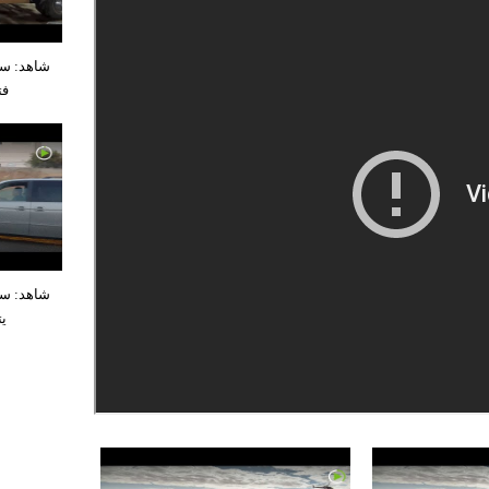
شاهد: سع
فت
شاهد: س
يت