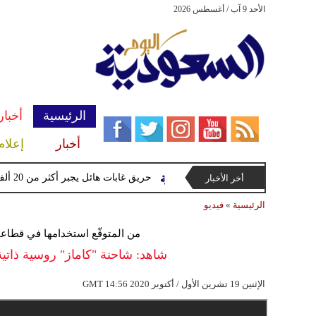
الأحد 9 آب / أغسطس 2026
الرئيسية
أخبار
أخبار
إعلام
حريق غابات هائل يجبر أكثر من 20 ألف شخص على إخلاء منازلهم في كندا
أخر الأخبار
الرئيسية
»
فيديو
من المتوقّع استخدامها في قطاع
شاهد: شاحنة "كاماز" روسية ذاتية
14:56 2020 الإثنين 19 تشرين الأول / أكتوبر
GMT