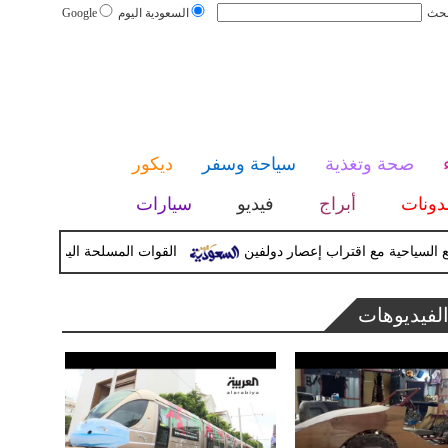
بحث
السعودية اليوم
Google
صحة وتغذية
سياحة وسفر
ديكور
دونات
أبراج
فيديو
سيارات
احية مع اقتراب إعصار دولفين
القوات المسلحة اليمنية تعلن تنفيذ عم
لفيديوهات