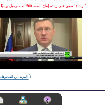
"أوبك+" تتفق على زيادة إنتاج النفط 500 ألف برميل يوميًا
المزيد من الفيديوهات