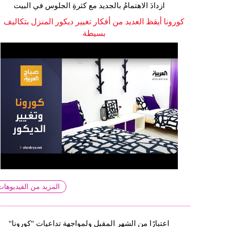
ازدادَ الاهتمامُ بالجديد مع كثرةِ الجلوس في البيت
كورونا أيقظ العديد من أفكار تغيير ديكور المنزل بتكاليف
بسيطة
المزيد من الفيديوهات
اعتبارًا من الشهر المقبل ولمواجهة تداعيات "كورونا"