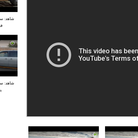
شاهد: سع
فت
شاهد: س
يت