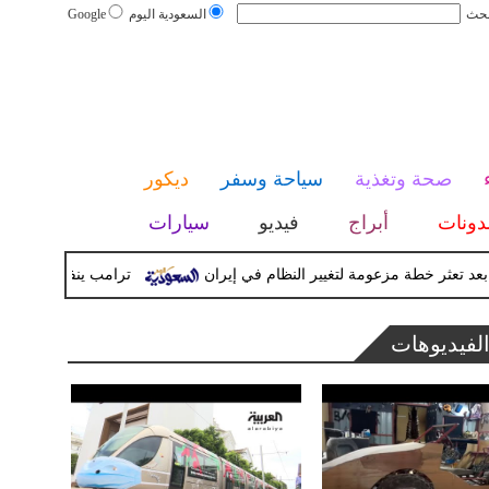
بحث
السعودية اليوم
Google
صحة وتغذية
سياحة وسفر
ديكور
دونات
أبراج
فيديو
سيارات
عثر خطة مزعومة لتغيير النظام في إيران
ترامب ينفي تقريراً عن خ
لفيديوهات