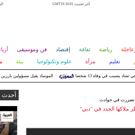
آخر تحديث GMT10:34:01
ال
عاجلة
رياضة
ثقافة
إقتصاد
فن وموسيقى
أزياء
تعليم
مرأة
علوم وتكنولوجيا
بيئة
م
تسبب في وفاة 13 شخصا
الموساد يقيل مسؤولين بارزين بعد ت
أحدث ا
و تضررت في حوادث
ر ملاكها الجدد في "دبي"