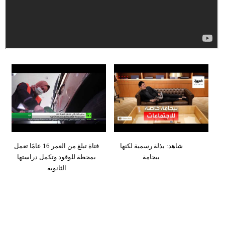
وسفر
ديكور
أخبار
إعلام
تعليم
مرأة
علوم
شاهد: بذلة رسمية لكنها
فتاة تبلغ من العمر 16 عامًا تعمل
وتكنولوجيا
بيجامة
بمحطة للوقود وتكمل دراستها
الثانوية
بيئة
مدوَّنات
أبراج