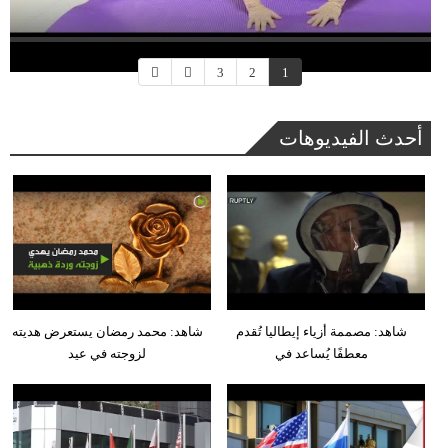
3
2
1
أحدث الفيديوهات
شاهد: مصممة أزياء إيطاليا تُقدم
شاهد: محمد رمضان يستعرض هديته
معطفًا يُساعد في
لزوجته في عيد