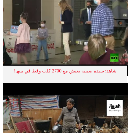
شاهد: سيدة صينية تعيش مع 2700 كلب وقط في بيتها!