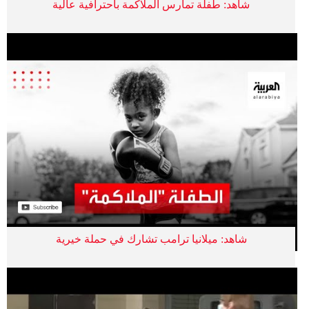
شاهد: طفلة تمارس الملاكمة باحترافية عالية
شاهد: ميلانيا ترامب تشارك في حملة خيرية