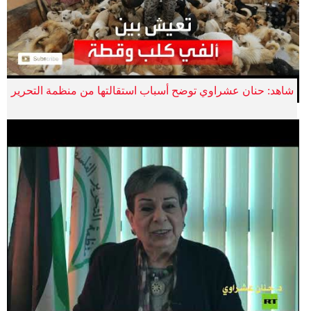
شاهد: حنان عشراوي توضح أسباب استقالتها من منظمة التحرير