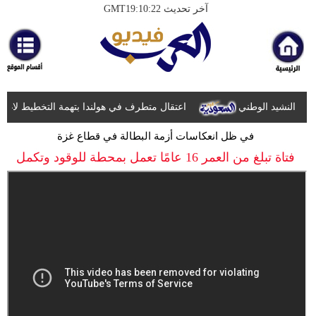
آخر تحديث GMT19:10:22
الرئيسية
أخبارعاجلة
رياضة
ض النشيد الوطني
ثقافة
اعتقال متطرف في هولندا بتهمة التخطيط لاغتيال ا
في ظل انعكاسات أزمة البطالة في قطاع غزة
إقتصاد
فتاة تبلغ من العمر 16 عامًا تعمل بمحطة للوقود وتكمل
فن
دراستها الثانوية
وموسيقى
أزياء
صحة
وتغذية
سياحة