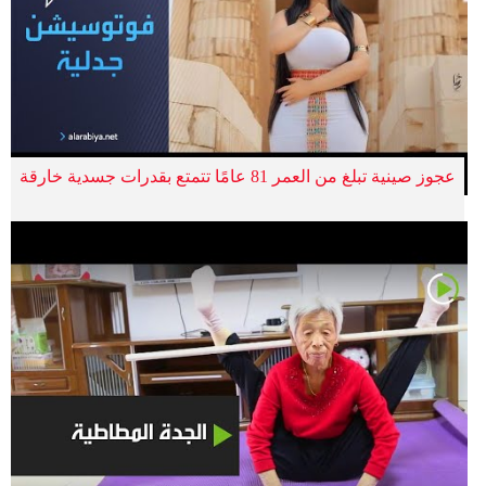
عجوز صينية تبلغ من العمر 81 عامًا تتمتع بقدرات جسدية خارقة