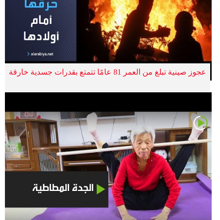
عجوز صينية تبلغ من العمر 81 عامًا تتمتع بقدرات جسدية خارقة