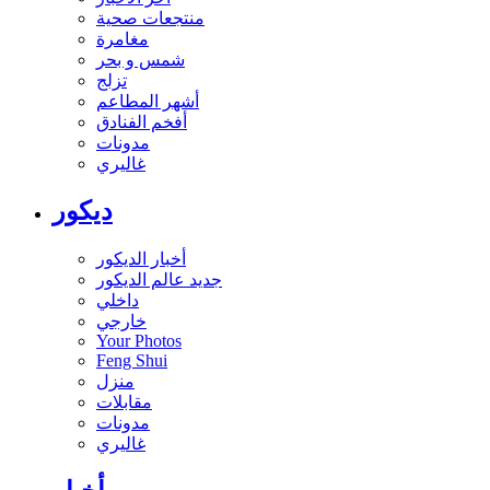
منتجعات صحية
مغامرة
شمس و بحر
تزلج
أشهر المطاعم
أفخم الفنادق
مدونات
غاليري
ديكور
أخبار الديكور
جديد عالم الديكور
داخلي
خارجي
Your Photos
Feng Shui
منزل
مقابلات
مدونات
غاليري