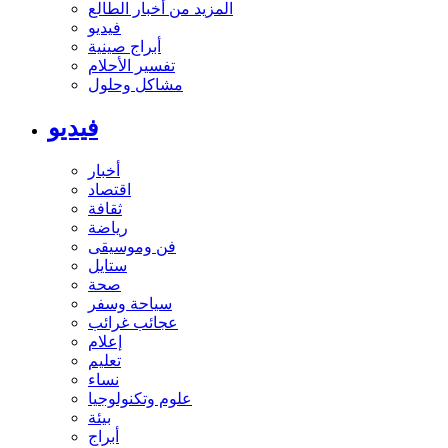
المزيد من أخبار الطالع
فيديو
أبراج صينية
تفسير الأحلام
مشاكل وحلول
فيديو
أخبار
اقتصاد
ثقافة
رياضة
فن وموسيقى
ستايل
صحة
سياحة وسفر
عجائب غرائب
إعلام
تعليم
نساء
علوم وتكنولوجيا
بيئة
أبراج