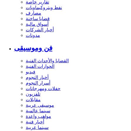
تقارير خاصة
نفط وبتروكيماويات
مصارف
قضايا ساخنة
أسواق مالية
أخبار الشركات
مدونات
فن وموسيقى
القضايا والأحداث الفنية
الحوارات الفنية
فيديو
أخبار النجوم
أسرار النجوم
حفلات ومهرجانات
تلفزيون
مقابلات
موسيقى عربية
سينما عالمية
مواهب واعدة
أخبار فنية
سينما عربية