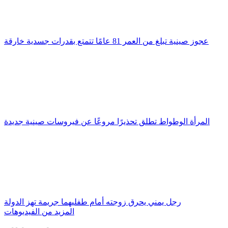
عجوز صينية تبلغ من العمر 81 عامًا تتمتع بقدرات جسدية خارقة
المرأة الوطواط تطلق تحذيرًا مروعًا عن فيروسات صينية جديدة
رجل يمني يحرق زوجته أمام طفليهما جريمة تهز الدولة
المزيد من الفيديوهات