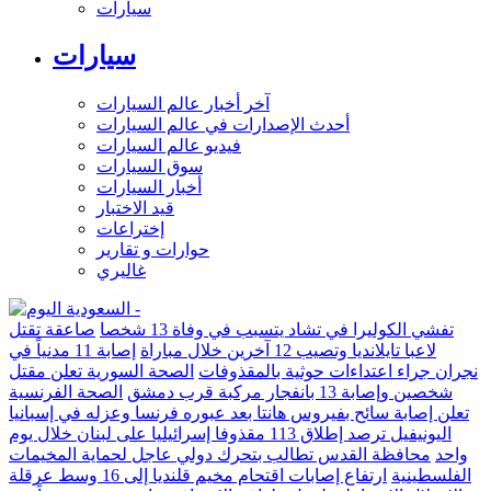
سيارات
سيارات
آخر أخبار عالم السيارات
أحدث الإصدارات في عالم السيارات
فيديو عالم السيارات
سوق السيارات
أخبار السيارات
قيد الاختبار
إختراعات
حوارات و تقارير
غاليري
تفشي الكوليرا في تشاد يتسبب في وفاة 13 شخصا
صاعقة تقتل
لاعبا تايلانديا وتصيب 12 آخرين خلال مباراة
إصابة 11 مدنياً في
نجران جراء اعتداءات حوثية بالمقذوفات
الصحة السورية تعلن مقتل
شخصين وإصابة 13 بانفجار مركبة قرب دمشق
الصحة الفرنسية
تعلن إصابة سائح بفيروس هانتا بعد عبوره فرنسا وعزله في إسبانيا
اليونيفيل ترصد إطلاق 113 مقذوفا إسرائيليا على لبنان خلال يوم
واحد
محافظة القدس تطالب بتحرك دولي عاجل لحماية المخيمات
الفلسطينية
ارتفاع إصابات اقتحام مخيم قلنديا إلى 16 وسط عرقلة