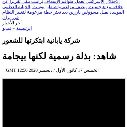
الاحتلال الإسرائيلي لعمل طواقم الإسعاف
ترامب ينفي تقريراً عن
خلافه مع هيجسيث ويصف مزاعم واشنطن بوست بالخيانة العظمى
الموساد يقيل مسؤولين بارزين بعد تعثر خطة مزعومة لتغيير النظام
في إيران
أخر الأخبار
الرئيسية
»
فيديو
شركة يابانية ابتكرتها للشعور
شاهد: بذلة رسمية لكنها بيجامة
12:56 2020 الخميس 17 كانون الأول / ديسمبر
GMT