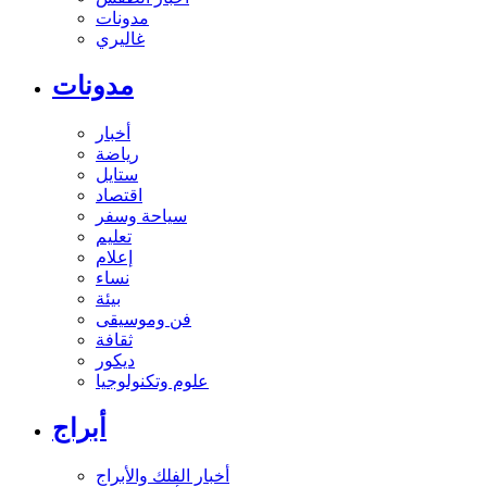
مدونات
غاليري
مدونات
أخبار
رياضة
ستايل
اقتصاد
سياحة وسفر
تعليم
إعلام
نساء
بيئة
فن وموسيقى
ثقافة
ديكور
علوم وتكنولوجيا
أبراج
أخبار الفلك والأبراج