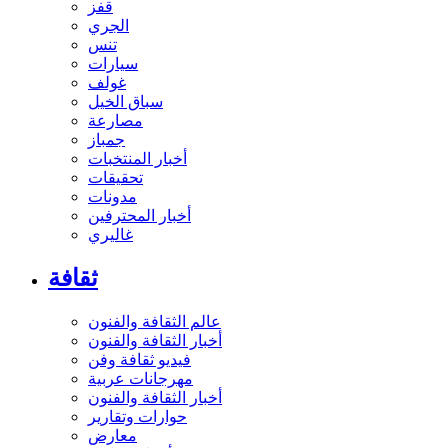
قفز
الجري
تنس
سيارات
غولف
سباق الخيل
مصارعة
جمباز
أخبار المنتخبات
تحقيقات
مدونات
أخبار المحترفين
غاليري
ثقافة
عالم الثقافة والفنون
أخبار الثقافة والفنون
فيديو ثقافة وفن
مهرجانات عربية
أخبار الثقافة والفنون
حوارات وتقارير
معارض