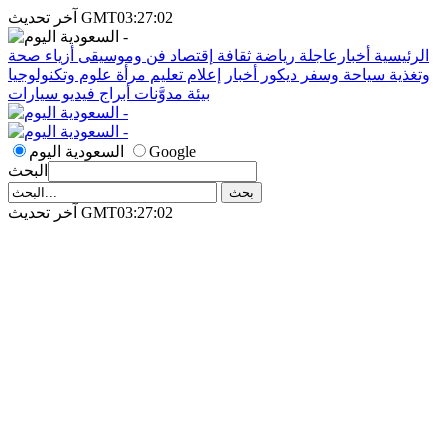
آخر تحديث GMT03:27:02
الرئيسية
أخبارعاجلة
رياضة
ثقافة
إقتصاد
فن وموسيقى
أزياء
صحة
وتغذية
سياحة وسفر
ديكور
أخبار
إعلام
تعليم
مرأة
علوم وتكنولوجيا
بيئة
مدوَّنات
أبراج
فيديو
سيارات
Google
السعودية اليوم
البحث
آخر تحديث GMT03:27:02