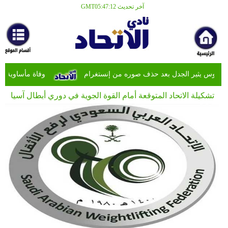
آخر تحديث GMT05:47:12
الرئيسية
كرة
قدم
سعودية
سيوس يثير الجدل بعد حذف صوره من إنستغرام
وفاة مأساوية لنجم
كرة
تشكيلة الاتحاد المتوقعة أمام القوة الجوية في دوري أبطال آسيا
ن
قدم
عربية
كرة
قدم
عالمية
رياضات
مختلفة
أهلي