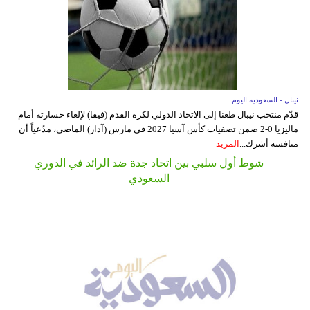
3
0
فورتونا دوسلدورف
باير ليفركوزن
0
3
هوفنهايم
فيردر بريمن
المزيد من النتائج
نيبال - السعوديه اليوم
قدّم منتخب نيبال طعنا إلى الاتحاد الدولي لكرة القدم (فيفا) لإلغاء خسارته أمام
ماليزيا 0-2 ضمن تصفيات كأس آسيا 2027 في مارس (آذار) الماضي، مدّعياً أن
منافسه أشرك...
المزيد
شوط أول سلبي بين اتحاد جدة ضد الرائد في الدوري
السعودي