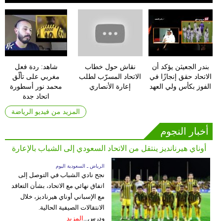
بندر الجعيثن يؤكد أن
نقاش حول خطاب
شاهد: ردة فعل
الاتحاد حقق إنجازًا في
الاتحاد المسرّب لطلب
مغربي على تألّق
الفوز بكأس ولي العهد
إعارة الأنصاري
محمد نور أسطورة
اتحاد جدة
المزيد من فيديو الرياضة
أخبار النجوم
أوناي هيرنانديز ينتقل من الاتحاد السعودي إلى الشباب بالإعارة
الرياض ـ السعودية اليوم
نجح نادي الشباب في التوصل إلى
اتفاق نهائي مع الاتحاد، بشأن التعاقد
مع الإسباني أوناي هيرناديز، خلال
الانتقالات الصيفية الحالية.
ودرس...
المزيد