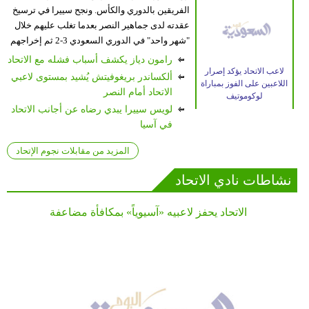
الفريقين بالدوري والكأس. ونجح سييرا في ترسيخ
عقدته لدى جماهير النصر بعدما تغلب عليهم خلال
"شهر واحد" في الدوري السعودي 3-2 ثم إخراجهم
من بطولة كأس الملك والفوز ...
المزيد
رامون دياز يكشف أسباب فشله مع الاتحاد
لاعب الاتحاد يؤكد إصرار
ألكساندر بريغوفيتش يُشيد بمستوى لاعبي
اللاعبين على الفوز بمباراة
الاتحاد أمام النصر
لوكوموتيف
لويس سييرا يبدي رضاه عن أجانب الاتحاد
في آسيا
المزيد من مقابلات نجوم الإتحاد
نشاطات نادي الاتحاد
الاتحاد يحفز لاعبيه «آسيوياً» بمكافأة مضاعفة