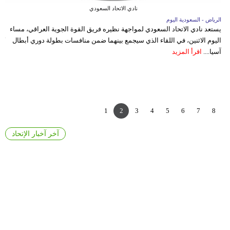
جدة
نادي الاتحاد السعودي
الرياض - السعودية اليوم
يستعد نادي الاتحاد السعودي لمواجهة نظيره فريق القوة الجوية العراقي، مساء
نادي
الر
اليوم الاثنين، في اللقاء الذي سيجمع بينهما ضمن منافسات بطولة دوري أبطال
كش
الإتحاد
عكف
آسيا....
اقرأ المزيد
ال
ال
نادي
ال
النصر
نادي
1
2
3
4
5
6
7
8
الهلال
آخر آخبار الإتحاد