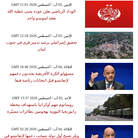
GMT 11:01 2026 الإثنين ,03 آب / أغسطس
الوداد الرياضي يعلن عودة يحيى عطية الله
بعقد لموسم واحد
GMT 22:54 2026 الإثنين ,03 آب / أغسطس
تحقيق إسرائيلي يرصد تدمير قرى في جنوب
لبنان
GMT 16:46 2026 الثلاثاء ,04 آب / أغسطس
مسؤولو الكرة الأفريقية يجددون دعمهم
لإنفانتينو قبل انتخابات رئاسة فيفا
GMT 13:37 2026 الأحد ,02 آب / أغسطس
روساتوم تتهم أوكرانيا باستهداف محطة
زابوريجيا النووية بهجومين بطائرات مسيّرة
GMT 02:26 2026 الثلاثاء ,04 آب / أغسطس
ويلز تصبح أول دولة تسحب دعمها لإنفانتينو في