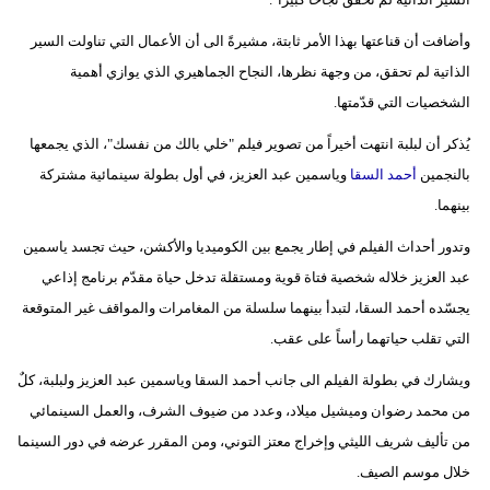
فيديو
وأضافت أن قناعتها بهذا الأمر ثابتة، مشيرةً الى أن الأعمال التي تناولت السير
الذاتية لم تحقق، من وجهة نظرها، النجاح الجماهيري الذي يوازي أهمية
سيارات
الشخصيات التي قدّمتها.
يُذكر أن لبلبة انتهت أخيراً من تصوير فيلم "خلي بالك من نفسك"، الذي يجمعها
بالنجمين
أحمد السقا
وياسمين عبد العزيز، في أول بطولة سينمائية مشتركة
بينهما.
وتدور أحداث الفيلم في إطار يجمع بين الكوميديا والأكشن، حيث تجسد ياسمين
عبد العزيز خلاله شخصية فتاة قوية ومستقلة تدخل حياة مقدّم برنامج إذاعي
يجسّده أحمد السقا، لتبدأ بينهما سلسلة من المغامرات والمواقف غير المتوقعة
التي تقلب حياتهما رأساً على عقب.
ويشارك في بطولة الفيلم الى جانب أحمد السقا وياسمين عبد العزيز ولبلبة، كلٌ
من محمد رضوان وميشيل ميلاد، وعدد من ضيوف الشرف، والعمل السينمائي
من تأليف شريف الليثي وإخراج معتز التوني، ومن المقرر عرضه في دور السينما
خلال موسم الصيف.