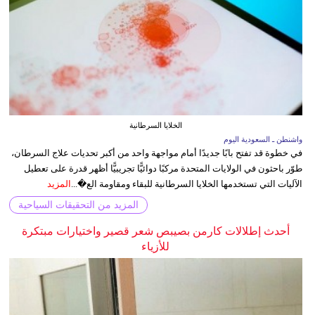
الخلايا السرطانية
واشنطن ـ السعودية اليوم
في خطوة قد تفتح بابًا جديدًا أمام مواجهة واحد من أكبر تحديات علاج السرطان،
طوّر باحثون في الولايات المتحدة مركبًا دوائيًّا تجريبيًّا أظهر قدرة على تعطيل
الآليات التي تستخدمها الخلايا السرطانية للبقاء ومقاومة الع�...
المزيد
المزيد من التحقيقات السياحية
أحدث إطلالات كارمن بصيبص شعر قصير واختيارات مبتكرة
للأزياء