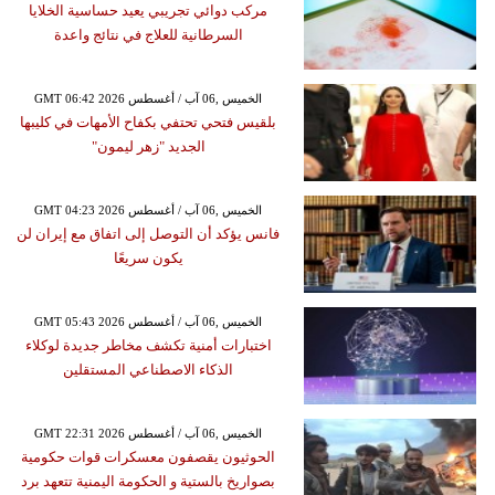
مركب دوائي تجريبي يعيد حساسية الخلايا
السرطانية للعلاج في نتائج واعدة
GMT 06:42 2026 الخميس ,06 آب / أغسطس
بلقيس فتحي تحتفي بكفاح الأمهات في كليبها
الجديد "زهر ليمون"
GMT 04:23 2026 الخميس ,06 آب / أغسطس
فانس يؤكد أن التوصل إلى اتفاق مع إيران لن
يكون سريعًا
GMT 05:43 2026 الخميس ,06 آب / أغسطس
اختبارات أمنية تكشف مخاطر جديدة لوكلاء
الذكاء الاصطناعي المستقلين
GMT 22:31 2026 الخميس ,06 آب / أغسطس
الحوثيون يقصفون معسكرات قوات حكومية
بصواريخ بالستية و الحكومة اليمنية تتعهد برد