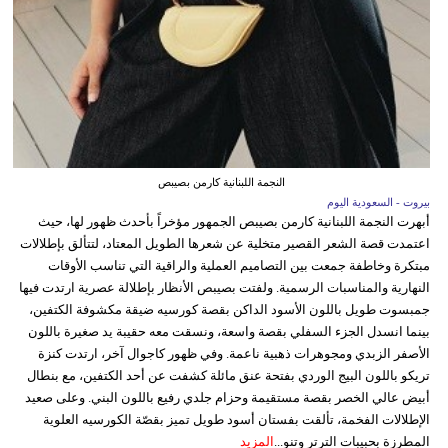
النجمة اللبنانية كارمن بصيبص
بيروت - السعودية اليوم
أبهرت النجمة اللبنانية كارمن بصيبص الجمهور مؤخراً بأحدث ظهور لها، حيث
اعتمدت قصة الشعر القصير متخلية عن شعرها الطويل المعتاد، لتتألق بإطلالات
مبتكرة وخاطفة جمعت بين التصاميم العملية والراقية التي تناسب الأوقات
النهارية والمناسبات الرسمية. ولفتت بصيبص الأنظار بإطلالة عصرية ارتدت فيها
جمبسوت طويل باللون الأسود الداكن بقصة كورسيه ضيقة مكشوفة الكتفين،
بينما انسدل الجزء السفلي بقصة واسعة، ونسقت معه حقيبة يد صغيرة باللون
الأصفر الزبدي ومجوهرات ذهبية ناعمة. وفي ظهور كاجوال آخر، ارتدت كنزة
تريكو باللون البيج الوردي بفتحة عنق مائلة كشفت عن أحد الكتفين، مع بنطال
أبيض عالي الخصر بقصة مستقيمة وحزام جلدي رفيع باللون البني. وعلى صعيد
الإطلالات الفخمة، تألقت بفستان أسود طويل تميز بقصّة الكورسيه العلوية
المطرزة بحبيبات الترتر وتنو...
المزيد