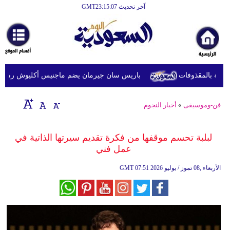
آخر تحديث GMT23:15:07
الرئيسية
أخبارعاجلة
رياضة
باريس سان جيرمان يضم ماجنيس أكليوش رسمياً بعقد يم
ثقافة
إقتصاد
فن-وموسيقى
»
أخبار النجوم
فن
لبلبة تحسم موقفها من فكرة تقديم سيرتها الذاتية في
وموسيقى
عمل فني
أزياء
07:51 2026 الأربعاء ,08 تموز / يوليو
GMT
صحة
وتغذية
سياحة