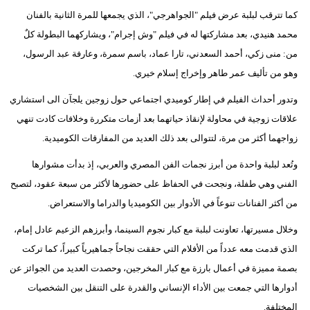
كما تترقب لبلبة عرض فيلم "الجواهرجي"، الذي يجمعها للمرة الثانية بالفنان
محمد هنيدي، بعد مشاركتها له في فيلم "وش إجرام"، ويشاركهما البطولة كلٌ
من: منى زكي، أحمد السعدني، تارا عماد، باسم سمرة، وعارفة عبد الرسول،
وهو من تأليف عمر طاهر وإخراج إسلام خيري.
وتدور أحداث الفيلم في إطار كوميدي اجتماعي حول زوجين يلجآن الى استشاري
علاقات زوجية في محاولة لإنقاذ حياتهما بعد أزمات متكررة وخلافات كادت تنهي
زواجهما أكثر من مرة، لتتوالى بعد ذلك العديد من المفارقات الكوميدية.
وتُعد لبلبة واحدة من أبرز نجمات الفن المصري والعربي، إذ بدأت مشوارها
الفني وهي طفلة، ونجحت في الحفاظ على حضورها لأكثر من سبعة عقود، لتصبح
من أكثر الفنانات تنوعاً في الأدوار بين الكوميديا والدراما والاستعراض.
وخلال مسيرتها، تعاونت لبلبة مع كبار نجوم السينما، وأبرزهم الزعيم عادل إمام،
الذي قدمت معه عدداً من الأفلام التي حققت نجاحاً جماهيرياً كبيراً، كما تركت
بصمة مميزة في أعمال بارزة مع كبار المخرجين، وحصدت العديد من الجوائز عن
أدوارها التي جمعت بين الأداء الإنساني والقدرة على التنقل بين الشخصيات
المختلفة.