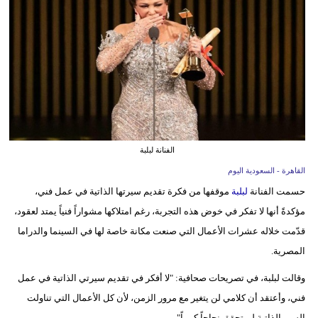
وسفر
ديكور
أخبار
إعلام
تعليم
الفنانة لبلبة
مرأة
القاهرة - السعودية اليوم
حسمت الفنانة
لبلبة
موقفها من فكرة تقديم سيرتها الذاتية في عمل فني،
علوم
مؤكدةً أنها لا تفكر في خوض هذه التجربة، رغم امتلاكها مشواراً فنياً يمتد لعقود،
وتكنولوجيا
قدّمت خلاله عشرات الأعمال التي صنعت مكانة خاصة لها في السينما والدراما
بيئة
المصرية.
مدوَّنات
وقالت لبلبة، في تصريحات صحافية: "لا أفكر في تقديم سيرتي الذاتية في عمل
فني، وأعتقد أن كلامي لن يتغير مع مرور الزمن، لأن كل الأعمال التي تناولت
أبراج
السير الذاتية لم تحقق نجاحاً كبيراً".