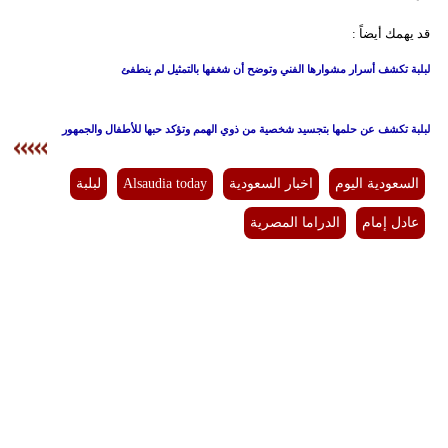
قد يهمك أيضاً :
لبلبة تكشف أسرار مشوارها الفني وتوضح أن شغفها بالتمثيل لم ينطفئ
لبلبة تكشف عن حلمها بتجسيد شخصية من ذوي الهمم وتؤكد حبها للأطفال والجمهور
السعودية اليوم
اخبار السعودية
Alsaudia today
لبلبة
عادل إمام
الدراما المصرية