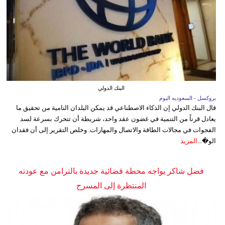
البنك الدولي
بروكسل - السعوديه اليوم
قال البنك الدولي إن الذكاء الاصطناعي قد يمكن البلدان النامية من تحقيق ما
يعادل قرناً من التنمية في غضون عقد واحد، شريطة أن تتحرك بسرعة لسد
الفجوات في مجالات الطاقة والاتصال والمهارات. وخلص التقرير إلى أن فقدان
الو�...
المزيد
فضل شاكر يواجه محطة قضائية جديدة بالتزامن مع عودته
المنتظرة إلى المسرح