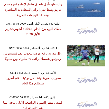
واشنطن تأمل باتفاق وشيك لإعادة فتح مضيق
هرمز وسط نفي إيراني للمحادثات المباشرة
وتصاعد الهجمات البحرية
GMT 10:58 2020 الثلاثاء ,06 تشرين الأول / أكتوبر
حظك اليوم برج الدلو الثلاثاء 6 أكتوبر/تشرين
الأول 2020
GMT 08:52 2026 الثلاثاء ,04 آب / أغسطس
ريال مدريد يرفع عرضه لتجديد عقد فينيسيوس
وجونيور يتمسك براتب 30 مليون يورو سنويًا
GMT 14:06 2016 الأحد ,03 إبريل / نيسان
تسريب صورة لهاتف من نوكيا بنظام أندرويد
سيطلق هذا العام
GMT 08:58 2020 الإثنين ,03 شباط / فبراير
بلقيس تنشر الصورة الواضحة الأولى لوجه ابنها
عبر "إنستغرام"