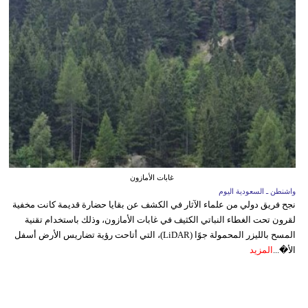
غابات الأمازون
واشنطن ـ السعودية اليوم
نجح فريق دولي من علماء الآثار في الكشف عن بقايا حضارة قديمة كانت مخفية
لقرون تحت الغطاء النباتي الكثيف في غابات الأمازون، وذلك باستخدام تقنية
المسح بالليزر المحمولة جوًا (LiDAR)، التي أتاحت رؤية تضاريس الأرض أسفل
الأ�...
المزيد