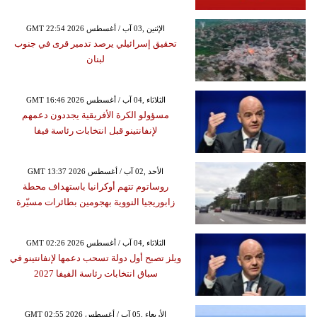
GMT 22:54 2026 الإثنين ,03 آب / أغسطس
تحقيق إسرائيلي يرصد تدمير قرى في جنوب
لبنان
GMT 16:46 2026 الثلاثاء ,04 آب / أغسطس
مسؤولو الكرة الأفريقية يجددون دعمهم
لإنفانتينو قبل انتخابات رئاسة فيفا
GMT 13:37 2026 الأحد ,02 آب / أغسطس
روساتوم تتهم أوكرانيا باستهداف محطة
زابوريجيا النووية بهجومين بطائرات مسيّرة
GMT 02:26 2026 الثلاثاء ,04 آب / أغسطس
ويلز تصبح أول دولة تسحب دعمها لإنفانتينو في
سباق انتخابات رئاسة الفيفا 2027
GMT 02:55 2026 الأربعاء ,05 آب / أغسطس