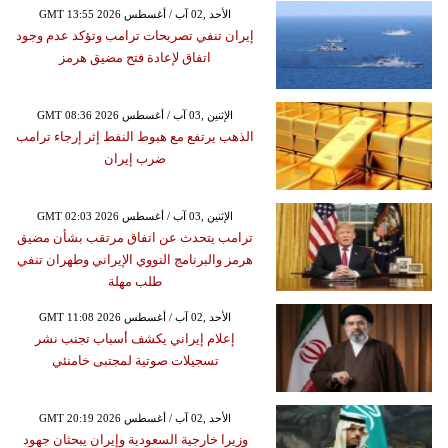
GMT 13:55 2026 الأحد ,02 آب / أغسطس
إيران تنفي تصريحات ترامب وتؤكد عدم وجود
اتفاق لإعادة فتح مضيق هرمز
GMT 08:36 2026 الإثنين ,03 آب / أغسطس
الذهب يرتفع مع هبوط النفط إثر إرجاء ترامب
ضرب إيران
GMT 02:03 2026 الإثنين ,03 آب / أغسطس
ترامب يتحدث عن اتفاق مرتقب بشأن مضيق
هرمز والبرنامج النووي الإيراني وطهران تنفي
طلب مهلة
GMT 11:08 2026 الأحد ,02 آب / أغسطس
إعلام إيراني يكشف أسباب تجنب نشر
تسجيلات صوتية لمجتبى خامنئي
GMT 20:19 2026 الأحد ,02 آب / أغسطس
وزيرا خارجية السعودية وإيران يبحثان جهود