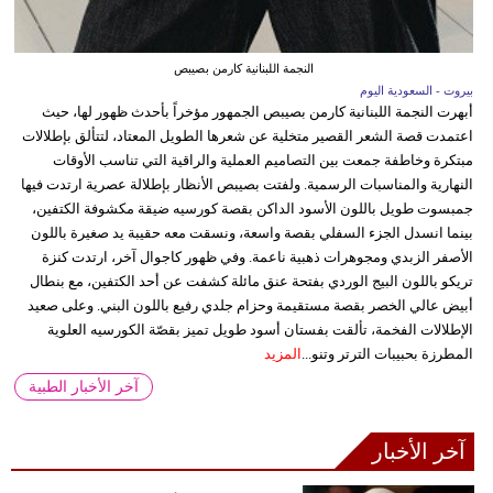
النجمة اللبنانية كارمن بصيبص
بيروت - السعودية اليوم
أبهرت النجمة اللبنانية كارمن بصيبص الجمهور مؤخراً بأحدث ظهور لها، حيث
اعتمدت قصة الشعر القصير متخلية عن شعرها الطويل المعتاد، لتتألق بإطلالات
مبتكرة وخاطفة جمعت بين التصاميم العملية والراقية التي تناسب الأوقات
النهارية والمناسبات الرسمية. ولفتت بصيبص الأنظار بإطلالة عصرية ارتدت فيها
جمبسوت طويل باللون الأسود الداكن بقصة كورسيه ضيقة مكشوفة الكتفين،
بينما انسدل الجزء السفلي بقصة واسعة، ونسقت معه حقيبة يد صغيرة باللون
الأصفر الزبدي ومجوهرات ذهبية ناعمة. وفي ظهور كاجوال آخر، ارتدت كنزة
تريكو باللون البيج الوردي بفتحة عنق مائلة كشفت عن أحد الكتفين، مع بنطال
أبيض عالي الخصر بقصة مستقيمة وحزام جلدي رفيع باللون البني. وعلى صعيد
الإطلالات الفخمة، تألقت بفستان أسود طويل تميز بقصّة الكورسيه العلوية
المطرزة بحبيبات الترتر وتنو...
المزيد
آخر الأخبار الطبية
آخر الأخبار