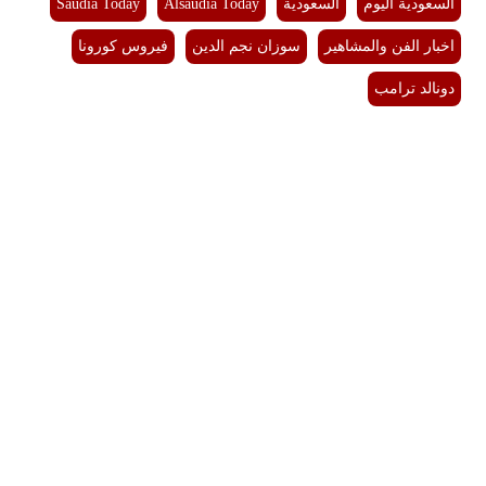
السعودية اليوم
السعودية
Alsaudia Today
Saudia Today
اخبار الفن والمشاهير
سوزان نجم الدين
فيروس كورونا
دونالد ترامب