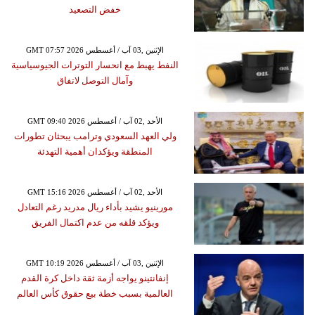
خفض التصعيد
GMT 07:57 2026 الإثنين ,03 آب / أغسطس
النفط يهبط مع انحسار التوترات الجيوسياسية
وآمال التوصل لاتفاق
GMT 09:40 2026 الأحد ,02 آب / أغسطس
ولي العهد السعودي وترامب يبحثان تطورات
المنطقة ويؤكدان أهمية التهدئة
GMT 15:16 2026 الأحد ,02 آب / أغسطس
مورينيو يشيد بأداء ريال مدريد رغم التعادل
ويؤكد قلقه من عدم اكتمال الفريق
GMT 10:19 2026 الإثنين ,03 آب / أغسطس
إنفانتينو يواجه أزمة ثقة داخل كرة القدم
العالمية بسبب خطة بيع حقوق كأس العالم