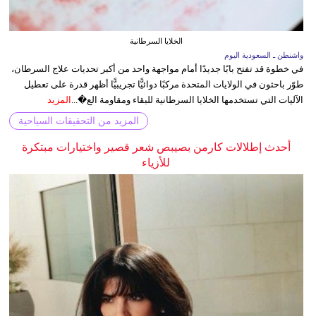
الخلايا السرطانية
واشنطن ـ السعودية اليوم
في خطوة قد تفتح بابًا جديدًا أمام مواجهة واحد من أكبر تحديات علاج السرطان،
طوّر باحثون في الولايات المتحدة مركبًا دوائيًّا تجريبيًّا أظهر قدرة على تعطيل
الآليات التي تستخدمها الخلايا السرطانية للبقاء ومقاومة الع�...
المزيد
المزيد من التحقيقات السياحية
أحدث إطلالات كارمن بصيبص شعر قصير واختيارات مبتكرة
للأزياء