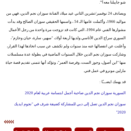
شو جايبلنا معه؟".
ويصادف 24 نوفمبر/تشرين الثاني عيد ميلاد الفنانة سوزان نجم الدين، فهي من
مواليد 1966، وأكملت عامها الـ 54 ، واسمها الحقيقي سوزان الصالح وقد بدأت
مشوارها الفني عام 1994، التي كانت قد تزوجت مرة واحدة من رجل الأعمال
السوري سراج الدين الأتاسي ولديها أربعة أولاد، "سهير، سارة، حيان وحازم"،
وأعلنت عن انفصالها عنه منذ سنوات ولم تكشف عن سبب اتخاذها لهذا القرار،
وشاركت سوزان نجم الدين خلال السنوات الماضية في بطولة عدة مسلسلات
منها "ابن أصول، وجوز الست، وفرصة العمر"، وتؤكد أنها تتمنى تقديم قصة حياة
مارلين مونرو في عمل فني.
قد يهمك ايضـــًا :
السورية سوزان نجم الدين صاحبة أجمل ابتسامة عربية لعام 2020
سوزان نجم الدين تصل إلى دبي للمشاركة كضيفة شرف في "نجوم ايديك
2020"