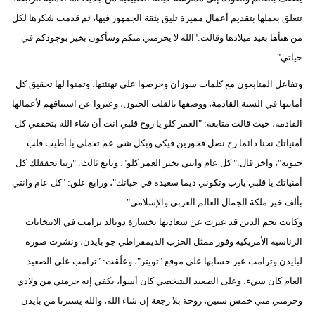
تتعلق بعملها بتقديم أعمال مميزة تليق بثقة الجمهور فيها، ثم قدمت شكرها لكل
فيديو
من هنأها بعيد ميلادها وقالت:"الله لا يحرمني منكم وسأكون بخير بوجودكم في
سيارات
حياتي".
وتفاعل المتابعون مع كلمات سوزان وحرصوا على تهنئتها، وتمنوا لها تحقيق كل
أمانيها في السنة القادمة، ووصفها بالقلب الحنون، وعبروا عن اشتياقهم لأعمالها
القادمة، حيث قالت متابعة: "العمر كلو يا روح قلبي انت أن شاء الله بتحققي كل
أمنياتك نحنا دائما رح نصل فخورين فيكي وبكل شي عم تعملي يا أطيب قلب
حنونه"، وآخر قال:" كل عام وانتي بخير العمر كلو"، وتابع ثالث: "ربنا يحققلك كل
أمنياتك يا قلبي يارب وتكوني ديما سعيدة في حياتك"، ورابع علق: "كل عام وانتي
بألف خير ملكة الجمال العالم العربي والإسلامي".
وكانت نجم الدين قد عبرت عن سعادتها بخسارة دونالد ترامب في الانتخابات
الرئاسية الأمريكية وفوز ممثل الحزب الديمقراطي جو بايدن، ونشرت صورة
لبايدن وترامب عبر حسابها على موقع "تويتر"، وعلّقت: "ترامب على الصعيد
العام كان سيء، وعلى الصعيد الشخصي كان أسوأ، بكفي إنه حرمني من ولادي
وحرمني مني خمس سنين، روحة بلا رجعة إن شاء الله، والله يسترنا من بايدن