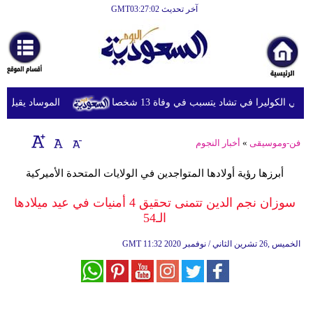
آخر تحديث GMT03:27:02
الرئيسية
أخبارعاجلة
رياضة
 الكوليرا في تشاد يتسبب في وفاة 13 شخصا
الموساد يقيل مسؤول
ثقافة
إقتصاد
فن-وموسيقى
»
أخبار النجوم
فن
أبرزها رؤية أولادها المتواجدين في الولايات المتحدة الأميركية
وموسيقى
سوزان نجم الدين تتمنى تحقيق 4 أمنيات في عيد ميلادها
الـ54
أزياء
11:32 2020 الخميس ,26 تشرين الثاني / نوفمبر
GMT
صحة
وتغذية
سياحة