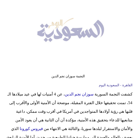
وسفر
ديكور
أخبار
إعلام
تعليم
مرأة
النجمة سوزان نجم الدين
علوم
القاهرة - السعودية اليوم
وتكنولوجيا
كشفت النجمة السورية
سوزان نجم الدين
، عن 4 أمنيات لها في عيد ميلادها الـ
54، تمنت تحقيقها خلال الفترة المقبلة، موضحة أن الأمنية الأولى والأقرب إلى
بيئة
قلبها هي رؤية أولادها المتواجدين في أمريكا في أقرب وقت ممكن، داعية
مدوَّنات
متابعيها للدعاء بتحقيق هذه الأمنية، مؤكدة أن أن الثانية هي أن يعود الأمن
والأمان والاستقرار لبلدها سوريا، والثالثة هي الانتهاء من
فيروس كورونا
الذي
أبراج
يعصف بالعالم والعودة إلى ممارسة حياتنا الطبيعية من جديد، أما الأمنية الرابعة،